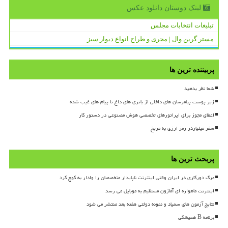
لینک دوستان دانلود عكس
تبلیغات انتخابات مجلس
مستر گرین وال | مجری و طراح انواع دیوار سبز
پربیننده ترین ها
شما نظر بدهید
زیر پوست پیامرسان های داخلی از باتری های داغ تا پیام های غیب شده
اعطای مجوز برای اپراتورهای تخصصی هوش مصنوعی در دستور کار
سفر میلیاردر رمز ارزی به مریخ
پربحث ترین ها
مرگ دورکاری در ایران وقتی اینترنت ناپایدار متخصصان را وادار به کوچ کرد
اینترنت ماهواره ای آمازون مستقیم به موبایل می رسد
نتایج آزمون های سمپاد و نمونه دولتی هفته بعد منتشر می شود
برنامه B همیشگی