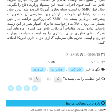
تلاش می کنند جلوی اجرائی شدن این پیشنهاد وزارت دفاع را بگیرند.
سال قبل SMIC به لیست سیاه تجاری آمریکا افزوده شد. بدین سان
به سبب ارتباط این شرکت با ارتش چین دسترسی آن به تجهیزات
پیشرفته آمریکایی بسته شد. SMIC که بزرگترین تراشه ساز چین
بشمار می رود تا حالا به درخواست ها برای اظهار نظر در این زمینه
پاسخی نداده است. مقامات آمریکایی تلاش می کنند در ماه های آتی
شرکت های فناوری چینی بیشتری را به لیست سیاست وزارت
تجاری و لیست تحریم های سرمایه گذاری خزانه داری آمریکا اضافه
کنند.
1400/09/19
21:18:35
1555
5
/
5.0
تگهای خبر:
شركت
,
صادرات
,
فناوری
این مطلب را می پسندید؟
(0)
(1)
X
تازه ترین مطالب مرتبط
انحصار در فضای مجازی ممنوع حمایت دولتی فقط به پروژه های اولویت دار