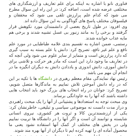
فناوری نانو با اشاره به اینکه برای علم تعاریف و ارزشگذاری های
مختلفی عرضه شده است، اضافه کرد: در این راه این سوال مطرح
می شود که کدام علم پرارزش تلقی می شود که محققان و
فیلسوفان مختلف پاسخ های گوناگونی به این سؤال داده اند.
وی افزود: در طول تاریخ بعضی از دانشمندان مورد نکوهش قرار
گرفتند و برخی را به مانند زنبور بی عسل تشبیه شدند و برخی هم
مایه عذاب خوانده شدند.
رستمی، ضمن اشاره به تقسیم بندی علامه طباطبایی در مورد علم
نافع و علم غیر نافع، تصریح کرد: دانش یا علم بسته به سبب گیری
که دارد پرارزش است و متمایز از سایر علوم می شود ولی آنچه که
در تعاریف ما وجود دارد این است که مادر هر حرکت و تلاشی برای
دانش آموزی، دانش اندوزی و یاددادن دانش به دیگران انگیزه ما در
انجام آن مهم می باشد.
رئیس نهاد نمایندگی مقام معظم رهبری در
دانشگاه
ها با تکیه بر این
که در راه دانش آموختن تلاش نماییم به ماندگارها متصل شویم،
تصریح کرد: جوانان در راه انتخاب های بزرگ خود باید انتخاب هایی
داشته باشند که آنها را به جاودانگی برساند.
وی مبحث توجه به استعدادها و پشتیبانی از آنها را یک مبحث راهبردی
و دراز مدت دانست نه موضوعی سیاسی و تبلیغی، خاطرنشان کرد:
یکی از ارزشمندترین کالا و ثروت هر کشوری، نیروی انسانی
شایسته و توانمند آن است و اگر آنها را در دانشگاه ها تربیت نماییم
ولی در بخش های مختلف از کمک آنها استفاده نشود یعنی ما
محصول آماده ای را تهیه کرده ایم تا دیگران از آنها بهره مند شوند.