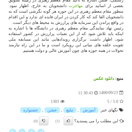
رستمی، ضمن اشاره به تاکید مقام معظم رهبری در زمینه تشویق
بعضی از اساتید برای
مهاجرت
دانشجویان به خارج، اظهار نمود:
منظور مقام معظم رهبری در این حوزه هر گونه نگرشی است که به
دانشجویان القا کند که کار کردن در ایران فایده ای ندارد و این اقدام
در واقع پراندن این سرمایه های پرارزش به محیط های دیگر است.
رئیس نهاد نمایندگی مقام معظم رهبری در دانشگاه ها با اشاره به
اینکه باید تلاش شود که از این نعمات پرارزش در کشور استفاده
شود، اظهار داشت: برگزاری رویدادهایی مانند این مسابقه ملی
تقویت حلقه های میانی این رویکرد است و ما در این راه نیازمند
تحولات در همه حوزه های چون آموزش عالی و دولت هستیم.
منبع:
دانلود عكس
1400/09/23
11:30:43
1303
5
/
5.0
تگهای خبر:
آموزش
,
تبلیغ
,
جشن
,
جشنواره
این مطلب را می پسندید؟
(0)
(1)