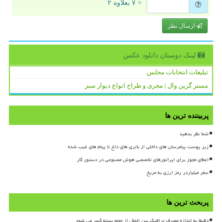
= ۷ بعلاوه ۲
ارسال نظر
لینک دوستان دانلود عكس
تبلیغات انتخابات مجلس
مستر گرین وال | مجری و طراح انواع دیوار سبز
پربیننده ترین ها
شما نظر بدهید
زیر پوست پیامرسان های داخلی از باتری های داغ تا پیام های غیب شده
اعطای مجوز برای اپراتورهای تخصصی هوش مصنوعی در دستور کار
سفر میلیاردر رمز ارزی به مریخ
پربحث ترین ها
دقیقا به اندازه مصرف ترافیک بین الملل از حجم بسته کسر می شود