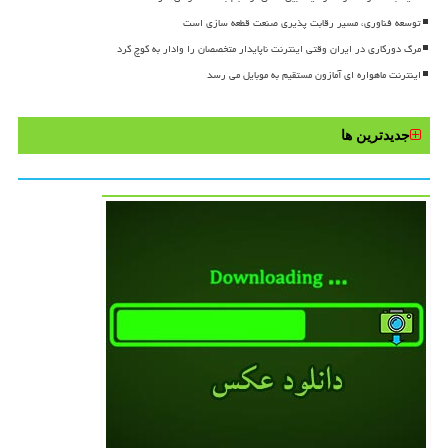
توسعه فناوری، مسیر رقابت پذیری صنعت قطعه سازی است
مرگ دورکاری در ایران وقتی اینترنت ناپایدار متخصصان را وادار به کوچ کرد
اینترنت ماهواره ای آمازون مستقیم به موبایل می رسد
جدیدترین ها