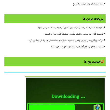
سفر میلیاردر رمز ارزی به مریخ
پربحث ترین ها
دقیقا به اندازه مصرف ترافیک بین الملل از حجم بسته کسر می شود
توسعه فناوری، مسیر رقابت پذیری صنعت قطعه سازی است
مرگ دورکاری در ایران وقتی اینترنت ناپایدار متخصصان را وادار به کوچ کرد
اینترنت ماهواره ای آمازون مستقیم به موبایل می رسد
جدیدترین ها