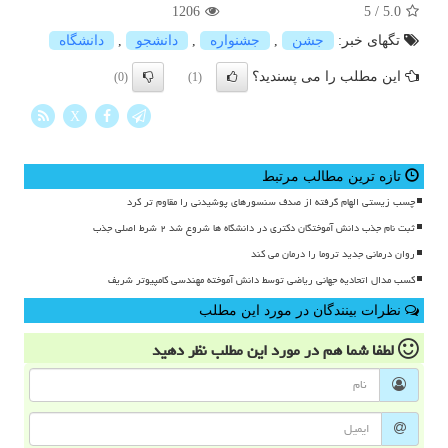
1206
5
/
5.0
تگهای خبر:
جشن
,
جشنواره
,
دانشجو
,
دانشگاه
این مطلب را می پسندید؟
(0)
(1)
X
تازه ترین مطالب مرتبط
چسب زیستی الهام گرفته از صدف سنسورهای پوشیدنی را مقاوم تر کرد
ثبت نام جذب دانش آموختگان دکتری در دانشگاه ها شروع شد ۲ شرط اصلی جذب
روان درمانی جدید تروما را درمان می کند
کسب مدال اتحادیه جهانی ریاضی توسط دانش آموخته مهندسی کامپیوتر شریف
نظرات بینندگان در مورد این مطلب
لطفا شما هم
در مورد این مطلب
نظر دهید