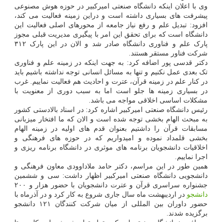
وی با اعلان اینکه دانشگاه صنعتی امیرکبیر در حوزه هوش مصنوعی
پیشرفت های بسیاری داشته است و دراین زمینه فعالیت می کند،
افزود: تبدیل علم و رفع نیاز جامعه از محورهای اصلی فعالیت این
دانشگاه است که برای تحقق این امر با پیگیری مدیریت قبلی مجوز
پارک علم و فناوری دانشگاه صادر شد و الان در این پارک ۳۱۲
شرکت فناور مستقر هستند.
دکتر قدسی پور اضافه کرد: به جهت اینکه در زمینه علم و فناوری
تک بعدی عمل نکنیم و تنها به مسائل انسانی توجه نداشته باشیم باید
در کنار علم در زمینه قرآن، عترت و احادیث هم فعالیت نماییم. غرب
در بسیاری زمینه ها جلو است اما به سبب دوری از معنویت با
مشکلات اساسی اخلاقی مواجه می باشد.
رئیس دانشگاه صنعتی امیرکبیر اشاره کرد: در اسناد بالادستی کشور
به مبحث الهام بخشی توجه شده است و الان که ما افتخار میزبانی
مسابقات قرآن را داشتیم بعنوان قدم های اولیه در زمینه الهام
بخشی قلمداد نموده و امیدواریم که در حوزه های فرهنگی و
اخلاقیات دانشجویان برنامه های موثری در دانشگاه برنامه ریزی و
اجرا نماییم.
همین طور در این مراسم، دکتر حامد ملاداوودی معاون فرهنگی و
دانشجویی دانشگاه صنعتی امیرکبیر اظهار داشت: سی و ششمین
جشنواره سراسری قرآن و عترت دانشجویان با حضور هزار و ۲۰۰
دانشجو
در اردیبهشت ماه سال جاری شروع به کار کرد و در آذرماه با
حضور داوران بین المللی از میان شرکت کنندگان ۱۲۱ دانشجو
برگزیده شدند.