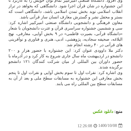
وی افزود: دانشگاه صنعتی امیرکبیر تمام توان خویش را به کاربرد تا
این جشنواره در شان قرآن اجرا شود. دانشگاهی که بخواهد در تراز
انقلاب اسلامی نوید بخش تمدن اسلامی باشد، دانشگاهی است که
بستر و محفل نشر و گسترش معارف انسان ساز قرآنی باشد.
معاون فرهنگی و دانشجویی دانشگاه صنعتی امیرکبیر اشاره کرد:
سی و ششمین جشنواره سراسری قرآن و عترت دانشجویان با شعار
«دانشگاه قرآنی، بصیرت فاطمی» در ۹ بخش آوایی، معارفی، نهج
البلاغه، صحیفه سجادیه، پژوهشی، ادبی، هنری و فناوری و نوآفرینی
های قرآنی در ۴۰ رشته انجام شد.
دکتر ملا داوودی عنوان کرد: این جشنواره با حضور هزار و ۲۰۰
دانشجو در اردیبهشت ماه سال جاری شروع به کار کرد و در آذرماه با
حضور داوران بین المللی از میان شرکت کنندگان ۱۲۱ دانشجو
برگزیده شدند.
وی اشاره کرد: نفرات اول تا سوم بخش آوایی و نفرات اول تا پنجم
بخش معارفی این جشنواره به مسابقات سطح ملی و بعد از آن به
مسابقات سطح بین المللی راه می یابند.
منبع:
دانلود عكس
1400/10/08
12:26:08