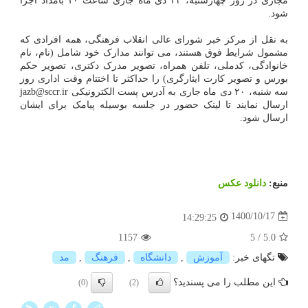
مجازی در روز چهارشنبه، ۲۲ دی ماه جاری ساعت ۱۰ بامداد اجرا
شود.
به نقل از مرکز خبر شورای عالی انقلاب فرهنگی، همه افرادی که
مشمول شرایط فوق هستند، می توانند مدارک خود شامل (نام، نام
خانوادگی، کدملی، تلفن همراه، تصویر مدرک دکتری، تصویر حکم
بورس و تصویر کارت ایثارگری) را حداکثر تا اختتام وقت اداری روز
سه شنبه، ۲۰ دی ماه جاری به آدرس پست الکترونیکی jazb@sccr.ir
ارسال نمایند تا لینک حضور در جلسه بوسیله پیامک برای ایشان
ارسال شود.
منبع:
دانلود عكس
1400/10/17
14:29:25
1157
5
/
5.0
تگهای خبر:
آموزش
,
دانشگاه
,
فرهنگ
,
مد
این مطلب را می پسندید؟
(0)
(2)