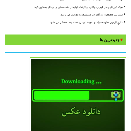
مرگ دورکاری در ایران وقتی اینترنت ناپایدار متخصصان را وادار به کوچ کرد
اینترنت ماهواره ای آمازون مستقیم به موبایل می رسد
نتایج آزمون های سمپاد و نمونه دولتی هفته بعد منتشر می شود
جدیدترین ها