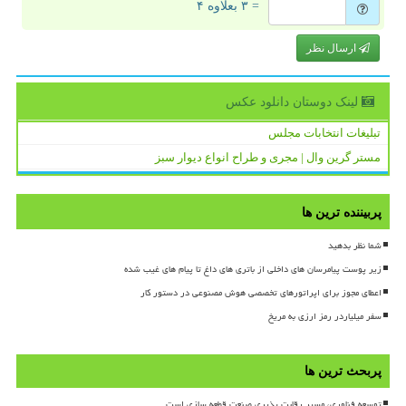
= ۳ بعلاوه ۴
ارسال نظر
لینک دوستان دانلود عكس
تبلیغات انتخابات مجلس
مستر گرین وال | مجری و طراح انواع دیوار سبز
پربیننده ترین ها
شما نظر بدهید
زیر پوست پیامرسان های داخلی از باتری های داغ تا پیام های غیب شده
اعطای مجوز برای اپراتورهای تخصصی هوش مصنوعی در دستور کار
سفر میلیاردر رمز ارزی به مریخ
پربحث ترین ها
توسعه فناوری، مسیر رقابت پذیری صنعت قطعه سازی است