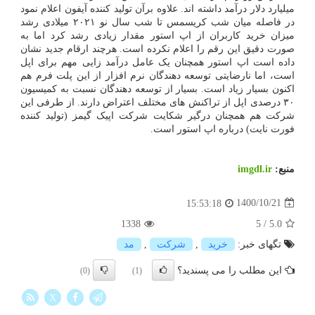
میلیارد دلار درآمد داشته اند. علاوه برآن تولید کننده آیفون اعلام نمود
در فاصله میان شب کریسمس تا شب سال نو ۲۰۲۱ میلادی رشد
میزان خرید کاربران از اپ استور مقدار زیادی رشد کرد اما به
صورت دقیق این رقم را اعلام نکرده است. هرچند ارقام جدید نشان
داده است اپ استور همچنان یک عامل درآمد زایی مهم برای اپل
است، اما نارضایتی توسعه دهندگان نرم افزار از این پلت فرم هم
اکنون بسیار زیاد است. بسیار از توسعه دهندگان نسبت به کمیسیون
۳۰ درصدی اپل از تراکنش های مختلف اعتراض دارند. از طرفی این
شرکت هم همچنان درگیر شکایت شرکت اپیک گیمز (تولید کننده
فورت نایت) درباره اپ استور است.
منبع:
imgdl.ir
1400/10/21
15:53:18
1338
5
/
5.0
تگهای خبر:
خرید
,
شركت
,
مد
این مطلب را می پسندید؟
(0)
(1)
X