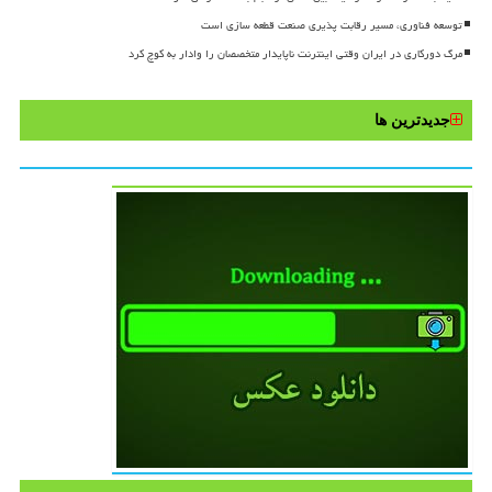
توسعه فناوری، مسیر رقابت پذیری صنعت قطعه سازی است
مرگ دورکاری در ایران وقتی اینترنت ناپایدار متخصصان را وادار به کوچ کرد
جدیدترین ها