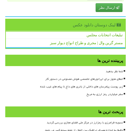
ارسال نظر
لینک دوستان دانلود عكس
تبلیغات انتخابات مجلس
مستر گرین وال | مجری و طراح انواع دیوار سبز
پربیننده ترین ها
شما نظر بدهید
اعطای مجوز برای اپراتورهای تخصصی هوش مصنوعی در دستور کار
زیر پوست پیامرسان های داخلی از باتری های داغ تا پیام های غیب شده
سفر میلیاردر رمز ارزی به مریخ
پربحث ترین ها
تسویه فرامرزی با رمزارز در مرکز ملی فضای مجازی بررسی گردید
دقیقا به اندازه مصرف ترافیک بین الملل از حجم بسته کسر می شود