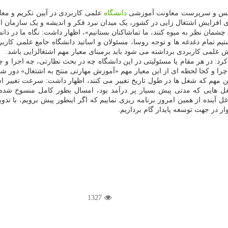
رییس و سرپرست معاونت آموزشی
دانشگاه
علمی کاربردی در آیین تکریم و معار
 افزایش اشتغال زایی در کشور، یک میدان نبرد فکر و اندیشه و یک سازمان ا
 نظر به میوه کنند، ما تماشاکنان بستانیم»، اظهار داشت: نگاه ما در دانشگا
م تمام دغدغه ها و توجه روسا، مسئولان و اساتید دانشگاه جامع علمی کارب
 علمی کاربردی برداشته می شود باید برمبنای معیار مهم اشتغالزایی باشد.
 در هر مقام یا مسئولیتی در این دانشگاه چه در بحث نظارتی، چه اجرا و چ
چرا و کجا لحظه ای از این معیار مهم «آموزش مهارتی منتج به اشتغال» دور 
 این مهم که شغل ها در طول تاریخ تغییر می کنند، اظهار داشت: سرعت تغ
د حتی خیلی از شغل هایی که مدتی پیش بسیار پر درآمد بود، امسال بطور کامل منس
ل آینده از همین امروز برنامه ریزی نماییم که اگر اینطور پیش برویم، با تد
ر در جهت توسعه پایدار گام برداریم.
1327