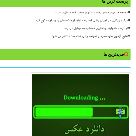
پربحث ترین ها
توسعه فناوری، مسیر رقابت پذیری صنعت قطعه سازی است
مرگ دورکاری در ایران وقتی اینترنت ناپایدار متخصصان را وادار به کوچ کرد
اینترنت ماهواره ای آمازون مستقیم به موبایل می رسد
نتایج آزمون های سمپاد و نمونه دولتی هفته بعد منتشر می شود
جدیدترین ها