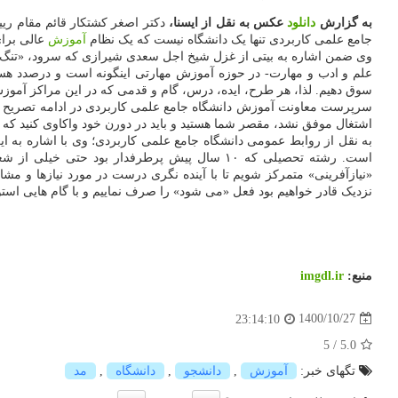
به گزارش
دانلود
عکس به نقل از ایسنا،
دکتر اصغر کشتکار قائم مقام 
جامع علمی کاربردی تنها یک دانشگاه نیست که یک نظام
آموزش
عالی برای
وی ضمن اشاره به بیتی از غزل شیخ اجل سعدی شیرازی که سرود، «تنگ چشمان
علم و ادب و مهارت- در حوزه آموزش مهارتی اینگونه است و درصدد هستی
سوق دهیم. لذا، هر طرح، ایده، درس، گام و قدمی که در این مراکز آموزش
سرپرست معاونت آموزش دانشگاه جامع علمی کاربردی در ادامه تصریح کرد:
اشتغال موفق نشد، مقصر شما هستید و باید در دورن خود واکاوی کنید که 
به نقل از روابط عمومی دانشگاه جامع علمی کاربردی؛ وی با اشاره به
است. رشته تحصیلی که ۱۰ سال پیش پرطرفدار بو
«نیازآفرینی» متمرکز شویم تا با آینده نگری درست در مورد نیازها و مشاغ
نزدیک قادر خواهیم بود فعل «می شود» را صرف نماییم و با گام هایی استوا
منبع:
imgdl.ir
1400/10/27
23:14:10
5
/
5.0
تگهای خبر:
آموزش
,
دانشجو
,
دانشگاه
,
مد