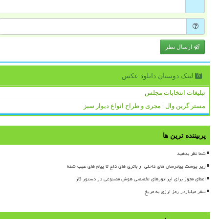
ارسال نظر
لینک دوستان دانلود عكس
تبلیغات انتخابات مجلس
مستر گرین وال | مجری و طراح انواع دیوار سبز
پربیننده ترین ها
شما نظر بدهید
زیر پوست پیامرسان های داخلی از باتری های داغ تا پیام های غیب شده
اعطای مجوز برای اپراتورهای تخصصی هوش مصنوعی در دستور کار
سفر میلیاردر رمز ارزی به مریخ