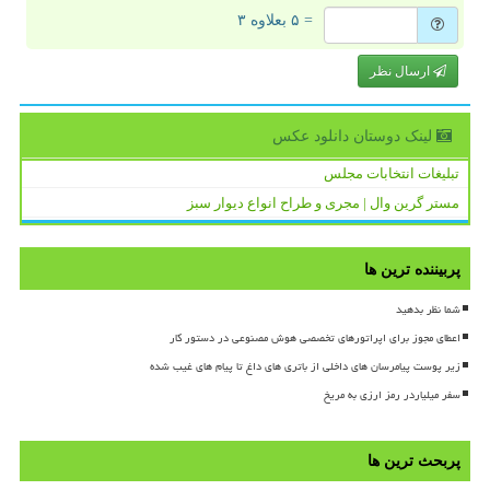
= ۵ بعلاوه ۳
ارسال نظر
لینک دوستان دانلود عكس
تبلیغات انتخابات مجلس
مستر گرین وال | مجری و طراح انواع دیوار سبز
پربیننده ترین ها
شما نظر بدهید
اعطای مجوز برای اپراتورهای تخصصی هوش مصنوعی در دستور کار
زیر پوست پیامرسان های داخلی از باتری های داغ تا پیام های غیب شده
سفر میلیاردر رمز ارزی به مریخ
پربحث ترین ها