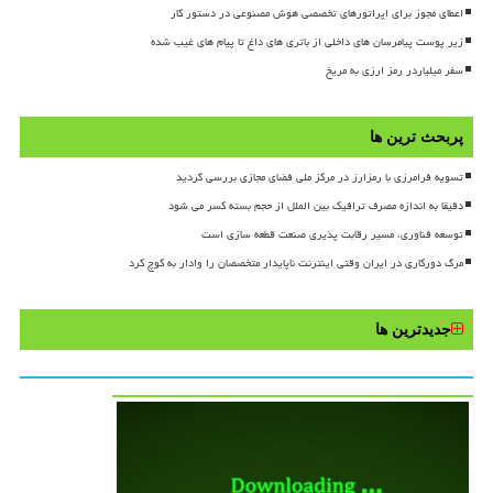
اعطای مجوز برای اپراتورهای تخصصی هوش مصنوعی در دستور کار
زیر پوست پیامرسان های داخلی از باتری های داغ تا پیام های غیب شده
سفر میلیاردر رمز ارزی به مریخ
پربحث ترین ها
تسویه فرامرزی با رمزارز در مرکز ملی فضای مجازی بررسی گردید
دقیقا به اندازه مصرف ترافیک بین الملل از حجم بسته کسر می شود
توسعه فناوری، مسیر رقابت پذیری صنعت قطعه سازی است
مرگ دورکاری در ایران وقتی اینترنت ناپایدار متخصصان را وادار به کوچ کرد
جدیدترین ها