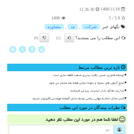
1400/11/18
11:36:30
1498
5
/
5.0
تگهای خبر:
شركت
,
مد
,
مشاوره
این مطلب را می پسندید؟
(0)
(1)
X
تازه ترین مطالب مرتبط
توسعه فناوری، مسیر رقابت پذیری صنعت قطعه سازی است
نتایج آزمون های سمپاد و نمونه دولتی هفته بعد منتشر می شود
بازاریاب ها کف بازار اینترنت پرو می فروشند
کسب مدال اتحادیه جهانی ریاضی توسط دانش آموخته مهندسی کامپیوتر شریف
نظرات بینندگان در مورد این مطلب
لطفا شما هم
در مورد این مطلب
نظر دهید