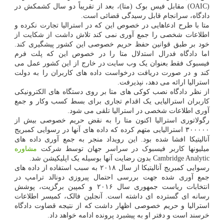
(OAIC) مقابل فیس بوک (متا)، بعد از تقریباً دو سال کشمکش در
دادگاه، سرانجام قابل رسیدگی قضائی است.
متا با طرح ادعاهایی در خصوص این که در استرالیا تجارت نکرده و
اطلاعات شخصی را جمع آوری نمی کند تلاش داشت از شکایت از
خود بر طبق قوانین حفظ حریم خصوصی این کشور پیشگیری کند.
اما دادگاه فدرال استدلال متا را در خصوص این که پلت فرم
فیسبوک فقط بعنوان یک وب سایت در خارج از این کشور عمل می
کند و در صورت دریافت درخواست داده های کاربران را به دولت
استرالیا ارائه می دهد، نپذیرفت.
از نظر دادگاه نصب کوکی های متا بر روی دستگاه های الکترونیکی
کاربران استرالیایی یک اقدام تجاری برای بسط کسب وکار و جمع
آوری اطلاعات شخصی در استرالیا تلقی می شود.
رگولاتوری استرالیا اکنون متا را به نقض حریم خصوصی بیش از
۳۰۰۰۰۰ استرالیایی متهم کرده که داده های آنها در رسوایی کمبریج
آنالیتیکا افشا شده بود. این رویداد منجر به جمع آوری داده های
میلیونها کاربر فیسبوک در سراسر جهان توسط شرکت
مشاوره
Cambridge Analytic بدون رضایت آنها بوسیله یک اپلیکیشن شد.
رسوایی کمبریج آنالیتیکا از سال ۲۰۱۸ به سبب استفاده از داده های
جمع آوری شده جهت بررسی احتمال پیروزی دونالد ترامپ در
انتخابات ریاست جمهوری سال ۲۰۱۶ و کمپین برگزیت، پوشش
رسانه ای گسترده ای داشته است. آنجلین فالک، کمیسر اطلاعات
استرالیا و حریم خصوصی اظهار داشت که از نتیجه قضاوت دادگاه
خرسند است و دفتر او به پیشبرد پرونده ادامه خواهد داد.