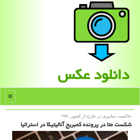
دانلود عكس
منو
حاكمیت سایبری در خارج از كشور -۱۹۷
شکست متا در پرونده کمبریج آنالیتیکا در استرالیا