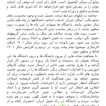
منابع آن ممکن الحصول است. قابل ذکر است که توقف آن، اساتید
جوان را در معرض نتایج خود قرارخواهد داد که امری قابل تأمل و
مستلزم تدقیق و دوراندیشی است.
- چنانچه به دلیلهای شرایط سخت تحمیل شده و وجود محدودیت های
منابع مالی، امکان جبران خدمات اساتید دانشگاهها در ماه های پایانی
سال مقدور نباشد، دانشگاه ها میتوانند این ماه ها را بصورت دیون
منظور نمایند، تا در زمان مناسب تدبیر کارسازی اندیشیده شود."
- حسب رویه های بودجه سالیانه هر سال به مانند سایر گروههای
حقوق بگیر دولتی، نسبت به تعیین حقوق و احیانا ترمیم آن تصمیم
سازی می شود، پس باتوجه به این رویه برای سال ۱۴۰۱ امکان
کارسازی موضوع تمام وقت ویژه، در ترمیم و افزایش سال ۱۴۰۱
لحاظ و منظور شود.
- با مشاهده نشانه هایی از بیرون دانشگاه ها و درون دانشگاه ها، این
مساله بعنوان یک دستمایه و احیانا یک پروژه در دستور کار قرار
گرفته و با طرح مباحثی چون تاخیر در ارسال نمره، توقف کارهای
آموزشی و یا اقدامات احتمالی دیگر، دانشگاه ها را در معرض حاشیه
سازی های کاذب قرارد داده که پیامد نامطلوب و ناصواب برای آن
متصور خواهد بود. پس همانگونه که از قشر فرهیخته استادان
دانشگاه انتظار خویشتن داری از اعتراضات عامیانه میرود، از دولت
انقلابی هم انتظار این است که با تصمیم گیری صحیح و با اتخاذ
سازوکار خردمندانه و عقلانی، چنین حرکات غیرسازنده و
ساختارشکنانه را متوقف نموده تا به فضل الهی، پیوند در هم تنیده
دولت، مردم و دانشگاه در راه تحول ایران، استمرار یافته و از
مرحله حساس فعلی به
سلامت
عبور نماید."