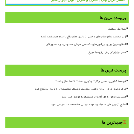
پربیننده ترین ها
شما نظر بدهید
زیر پوست پیامرسان های داخلی از باتری های داغ تا پیام های غیب شده
اعطای مجوز برای اپراتورهای تخصصی هوش مصنوعی در دستور کار
سفر میلیاردر رمز ارزی به مریخ
پربحث ترین ها
توسعه فناوری، مسیر رقابت پذیری صنعت قطعه سازی است
مرگ دورکاری در ایران وقتی اینترنت ناپایدار متخصصان را وادار به کوچ کرد
اینترنت ماهواره ای آمازون مستقیم به موبایل می رسد
نتایج آزمون های سمپاد و نمونه دولتی هفته بعد منتشر می شود
جدیدترین ها