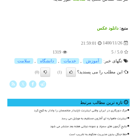
منبع:
دانلود عكس
1400/11/26
21:59:01
1319
5
/
5.0
تگهای خبر:
آموزش
,
خدمات
,
دانشگاه
,
سلامت
این مطلب را می پسندید؟
(0)
(1)
X
تازه ترین مطالب مرتبط
مرگ دورکاری در ایران وقتی اینترنت ناپایدار متخصصان را وادار به کوچ کرد
اینترنت ماهواره ای آمازون مستقیم به موبایل می رسد
نتایج آزمون های سمپاد و نمونه دولتی هفته بعد منتشر می شود
حفظ جنگل بدون مدیریت محکوم به تخریب است