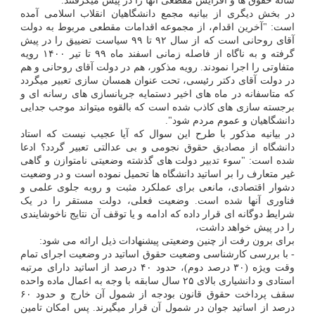
ساله حقوق ها و افزایش مقطعی آنها را در پیش میگرفتند."
در بخش دیگری از بیانیه مجمع دانشگاهیان انقلاب اسلامی آمده
است: "آخرین اقدام، از مجموعه اقدامات مقطعی مربوط به دولت
آقای روحانی است که از سال ۹۲ تا ۹۹ سیاست تضییق را در پیش
گرفته و به ناگاه از فاصله زمانی اسفند ماه ۹۹ تا تیر ۱۴۰۰ رویه
متفاوتی را اجرا نمودند. رویه مذکور، هم در دولت آقای روحانی و هم
در دولت آقای دکتر رئیسی، تحت عنوان همسان سازی تعبیر میگردد
که متاسفانه در ماه های اخیر دستمایه جریانسازی های رسانه ای و
برجسته سازی های کاذب شده است که بالقوه میتواند موجب جدایی
دانشگاهیان و عموم مردم شود".
در بیانیه مذکور با طرح این سوال که آیا عجیب نیست که استاد
دانشگاه از مصادیق حقوق نجومی و بی عدالتی تعبیر گردد؟ ادعا
شده است: "سوء تدبیر دولت های گذشته وضعیتی نامتوازن و گاهی
غیر متعارف را بر اساتید دانشگاه ها تحمیل نموده است و در وضعیت
دشوار اقتصادی، مانعی برای عملکرد مثبت و روبه جلوی علمی و
فناوری آنها شده است. وضعیت فعلی، دولت مستقر را در یک
شرایط دوگانه ای قرار داده که ادامه و یا توقف آن نتایج ناخوشایندی
را در پیش خواهد داشت،
برای برون رفت از چنین وضعیتی پیشنهادات ذیل ارائه می شود:
- با بررسی کارشناسی وضعیت حقوق اساتید در وضعیت اجرای تمام
وقت ویژه (۳۰ درصد دوم)، حدود ۴۰ درصد از اساتید دارای مرتبه
استادی و دانشیاری بالای ۲۵ سال سابقه با وجه به اعمال ماده واحده
سقف پرداخت حقوق قانون بودجه از شمول آن خارج و حدود ۶۰
درصد از اساتید جوان در شمول آن قرار میگیرند. پس امکان تامین