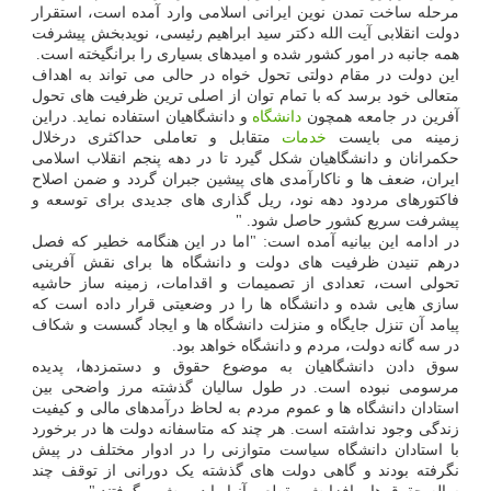
مرحله ساخت تمدن نوین ایرانی اسلامی وارد آمده است، استقرار
دولت انقلابی آیت الله دکتر سید ابراهیم رئیسی، نویدبخش پیشرفت
همه جانبه در امور کشور شده و امیدهای بسیاری را برانگیخته است.
این دولت در مقام دولتی تحول خواه در حالی می تواند به اهداف
متعالی خود برسد که با تمام توان از اصلی ترین ظرفیت های تحول
آفرین در جامعه همچون
دانشگاه
و دانشگاهیان استفاده نماید. دراین
زمینه می بایست
خدمات
متقابل و تعاملی حداکثری درخلال
حکمرانان و دانشگاهیان شکل گیرد تا در دهه پنجم انقلاب اسلامی
ایران، ضعف ها و ناکارآمدی های پیشین جبران گردد و ضمن اصلاح
فاکتورهای مردود دهه نود، ریل گذاری های جدیدی برای توسعه و
پیشرفت سریع کشور حاصل شود. "
در ادامه این بیانیه آمده است: "اما در این هنگامه خطیر که فصل
درهم تنیدن ظرفیت های دولت و دانشگاه ها برای نقش آفرینی
تحولی است، تعدادی از تصمیمات و اقدامات، زمینه ساز حاشیه
سازی هایی شده و دانشگاه ها را در وضعیتی قرار داده است که
پیامد آن تنزل جایگاه و منزلت دانشگاه ها و ایجاد گسست و شکاف
در سه گانه دولت، مردم و دانشگاه خواهد بود.
سوق دادن دانشگاهیان به موضوع حقوق و دستمزدها، پدیده
مرسومی نبوده است. در طول سالیان گذشته مرز واضحی بین
استادان دانشگاه ها و عموم مردم به لحاظ درآمدهای مالی و کیفیت
زندگی وجود نداشته است. هر چند که متاسفانه دولت ها در برخورد
با استادان دانشگاه سیاست متوازنی را در ادوار مختلف در پیش
نگرفته بودند و گاهی دولت های گذشته یک دورانی از توقف چند