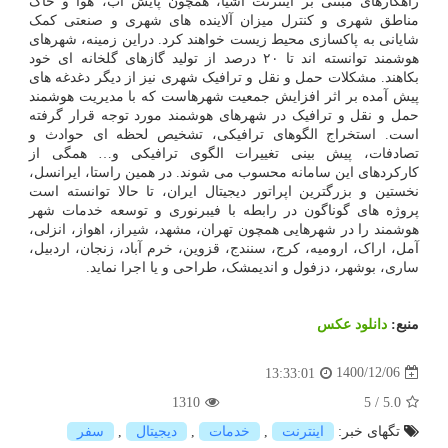
راهکارهای مبتنی بر اینترنت اشیا، همچون پایش آب، هوا و خاک
مناطق شهری و کنترل میزان آلاینده های شهری و صنعتی کمک
شایانی به پاکسازی محیط زیست خواهند کرد. دراین زمینه، شهرهای
هوشمند توانسته اند تا ۲۰ درصد از تولید گازهای گلخانه ای خود
بکاهند. مشکلات حمل و نقل و ترافیک شهری نیز از دیگر دغدغه های
پیش آمده بر اثر افزایش جمعیت شهرهاست که با مدیریت هوشمند
حمل و نقل و ترافیک در شهرهای هوشمند مورد توجه قرار گرفته
است. استخراج الگوهای ترافیکی، تشخیص لحظه ای حوادث و
تصادفات، پیش بینی تغییرات الگوی ترافیکی و… همگی از
کارکردهای این سامانه محسوب می شوند. در همین راستا، ایرانسل،
نخستین و بزرگترین اپراتور دیجیتال ایران، تا حالا توانسته است
پروژه های گوناگون در رابطه با فیبرنوری و توسعه خدمات شهر
هوشمند را در شهرهایی همچون تهران، مشهد، شیراز، اهواز، انزلی،
آمل، اراک، ارومیه، کرج، سنندج، قزوین، خرم آباد، زنجان، اردبیل،
ساری، بوشهر، دزفول و اندیمشک، طراحی و یا اجرا نماید.
منبع:
دانلود عكس
1400/12/06
13:33:01
1310
5
/
5.0
تگهای خبر:
اینترنت
,
خدمات
,
دیجیتال
,
سفر