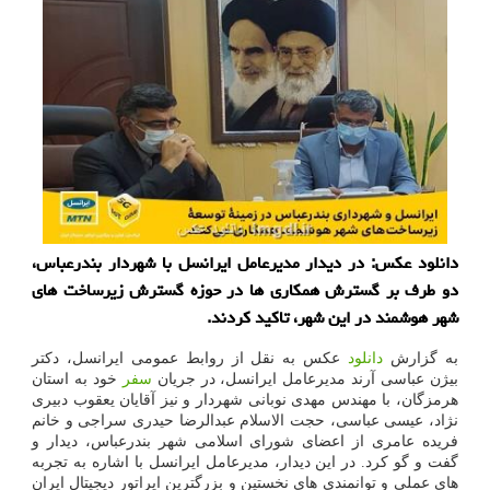
دانلود عکس: در دیدار مدیرعامل ایرانسل با شهردار بندرعباس،
دو طرف بر گسترش همکاری ها در حوزه گسترش زیرساخت های
شهر هوشمند در این شهر، تاکید کردند.
به گزارش
دانلود
عکس به نقل از روابط عمومی ایرانسل، دکتر
بیژن عباسی آرند مدیرعامل ایرانسل، در جریان
سفر
خود به استان
هرمزگان، با مهندس مهدی نوبانی شهردار و نیز آقایان یعقوب دبیری
نژاد، عیسی عباسی، حجت الاسلام عبدالرضا حیدری سراجی و خانم
فریده عامری از اعضای شورای اسلامی شهر بندرعباس، دیدار و
گفت و گو کرد. در این دیدار، مدیرعامل ایرانسل با اشاره به تجربه
های عملی و توانمندی های نخستین و بزرگترین اپراتور دیجیتال ایران