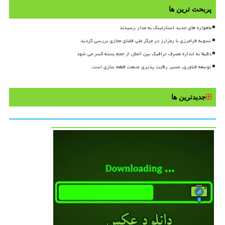
پربحث ترین ها
ماهواره های جدید استارلینک به مدار رسیدند
تسویه فرامرزی با رمزارز در مرکز ملی فضای مجازی بررسی گردید
دقیقا به اندازه مصرف ترافیک بین الملل از حجم بسته کسر می شود
توسعه فناوری، مسیر رقابت پذیری صنعت قطعه سازی است
جدیدترین ها