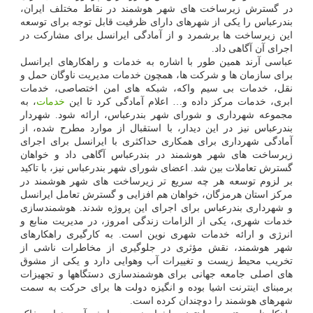
در گسترش زیرساخت های شهر هوشمند در نقاط مختلف ایران،
بندرعباس را یکی از شهرهای دارای ظرفیت قابل توجه برای توسعه
این زیرساخت ها برشمرد و از آمادگی ایرانسل برای مشارکت در
اجرای آن آگاهی داد.
عباسی آرند همین طور با اشاره به خدمات و راهکارهای ایرانسل
برای سازمان ها و شرکت ها، همچون خدمات مدیریت ناوگان حمل و
نقل، خدمات بی سیم واکه، شبکه های امن اختصاصی، خدمات
ابری، خدمات مرکز داده و… اعلام آمادگی کرد تا این
خدمات
، به
مجموعه شهرداری و شورای شهر بندرعباس، ارائه شود. شهردار
بندرعباس نیز در این دیدار، با استقبال از موارد مطرح شده، از
آمادگی شهرداری برای همکاری حداکثری با ایرانسل برای اجرای
زیرساخت های شهر هوشمند در بندرعباس آگاهی داد و خواهان
گسترش تعاملات بین شد. اعضای شورای شهر بندرعباس نیز، با تاکید
بر لزوم توسعه هر چه سریع تر زیرساخت های شهر هوشمند در
مرکز استان هرمزگان، خواهان هم افزایی و گسترش تعامل ایرانسل
و شهرداری بندرعباس برای اجرای این پروژه شدند. هوشمندسازی
خدمات شهری، یکی از الزامات زندگی امروز، در مدیریت منابع و
انرژی و ارائه خدمات شهری نوین است. به کارگیری راهکارهای
شهر هوشمند، نقش مؤثری در جلوگیری از مخاطرات ناشی از
تخریب محیط زیست و تغییرات آب وهوایی دارد و یکی از مشوق
های اصلی جامعه جهانی برای هوشمندسازی دستگاهها و تجهیزات
برمبنای اینترنت اشیا بوده و انگیزه دولت ها برای حرکت به سمت
شهرهای هوشمند را دوچندان کرده است.