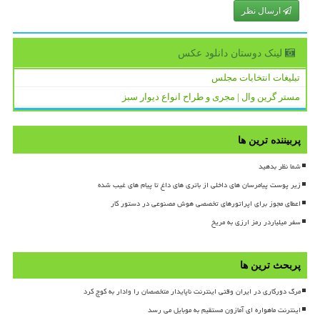
ارسال نظر
لینک دوستان دانلود عكس
تبلیغات انتخابات مجلس
مستر گرین وال | مجری و طراح انواع دیوار سبز
پربیننده ترین ها
شما نظر بدهید
زیر پوست پیامرسان های داخلی از باتری های داغ تا پیام های غیب شده
اعطای مجوز برای اپراتورهای تخصصی هوش مصنوعی در دستور کار
سفر میلیاردر رمز ارزی به مریخ
پربحث ترین ها
مرگ دورکاری در ایران وقتی اینترنت ناپایدار متخصصان را وادار به کوچ کرد
اینترنت ماهواره ای آمازون مستقیم به موبایل می رسد