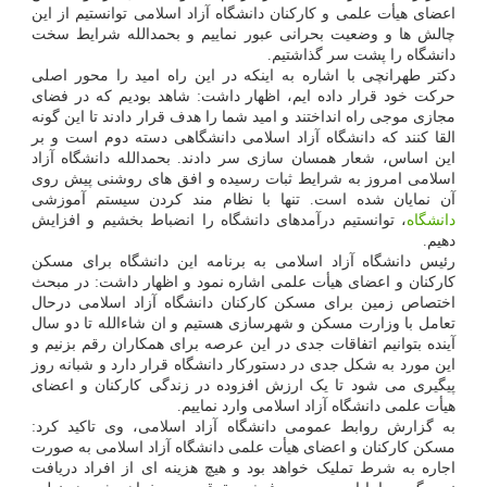
اعضای هیأت علمی و کارکنان دانشگاه آزاد اسلامی توانستیم از این
چالش ها و وضعیت بحرانی عبور نماییم و بحمدالله شرایط سخت
دانشگاه را پشت سر گذاشتیم.
دکتر طهرانچی با اشاره به اینکه در این راه امید را محور اصلی
حرکت خود قرار داده ایم، اظهار داشت: شاهد بودیم که در فضای
مجازی موجی راه انداختند و امید شما را هدف قرار دادند تا این گونه
القا کنند که دانشگاه آزاد اسلامی دانشگاهی دسته دوم است و بر
این اساس، شعار همسان سازی سر دادند. بحمدالله دانشگاه آزاد
اسلامی امروز به شرایط ثبات رسیده و افق های روشنی پیش روی
آن نمایان شده است. تنها با نظام مند کردن سیستم آموزشی
دانشگاه
، توانستیم درآمدهای دانشگاه را انضباط بخشیم و افزایش
دهیم.
رئیس دانشگاه آزاد اسلامی به برنامه این دانشگاه برای مسکن
کارکنان و اعضای هیأت علمی اشاره نمود و اظهار داشت: در مبحث
اختصاص زمین برای مسکن کارکنان دانشگاه آزاد اسلامی درحال
تعامل با وزارت مسکن و شهرسازی هستیم و ان شاءالله تا دو سال
آینده بتوانیم اتفاقات جدی در این عرصه برای همکاران رقم بزنیم و
این مورد به شکل جدی در دستورکار دانشگاه قرار دارد و شبانه روز
پیگیری می شود تا یک ارزش افزوده در زندگی کارکنان و اعضای
هیأت علمی دانشگاه آزاد اسلامی وارد نماییم.
به گزارش روابط عمومی دانشگاه آزاد اسلامی، وی تاکید کرد:
مسکن کارکنان و اعضای هیأت علمی دانشگاه آزاد اسلامی به صورت
اجاره به شرط تملیک خواهد بود و هیچ هزینه ای از افراد دریافت