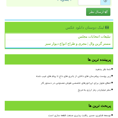
ارسال نظر
لینک دوستان دانلود عكس
تبلیغات انتخابات مجلس
مستر گرین وال | مجری و طراح انواع دیوار سبز
پربیننده ترین ها
شما نظر بدهید
زیر پوست پیامرسان های داخلی از باتری های داغ تا پیام های غیب شده
اعطای مجوز برای اپراتورهای تخصصی هوش مصنوعی در دستور کار
سفر میلیاردر رمز ارزی به مریخ
پربحث ترین ها
توسعه فناوری، مسیر رقابت پذیری صنعت قطعه سازی است