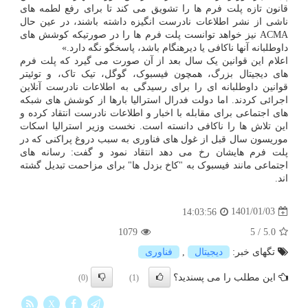
قانون تازه پلت فرم ها را تشویق می کند تا برای رفع لطمه های
ناشی از نشر اطلاعات نادرست انگیزه داشته باشند، در عین حال
ACMA نیز خواهد توانست پلت فرم ها را در صورتیکه کوشش های
داوطلبانه آنها ناکافی یا دیرهنگام باشد، پاسخگو نگه دارد.»
اعلام این قوانین یک سال بعد از آن صورت می گیرد که پلت فرم
های دیجیتال بزرگ، همچون فیسبوک، گوگل، تیک تاک، و توئیتر
قوانین داوطلبانه ای را برای رسیدگی به اطلاعات نادرست آنلاین
اجرائی کردند. اما دولت فدرال استرالیا بارها از کوشش های شبکه
های اجتماعی برای مقابله با اخبار و اطلاعات نادرست انتقاد کرده و
این تلاش ها را ناکافی دانسته است. نخست وزیر استرالیا اسکات
موریسون سال قبل از غول های فناوری به سبب دروغ پراکنی که در
پلت فرم هایشان رخ می دهد انتقاد نمود و گفت: رسانه های
اجتماعی مانند فیسبوک به "کاخ بزدل ها" برای مزاحمت تبدیل گشته
اند.
1401/01/03
14:03:56
1079
5
/
5.0
تگهای خبر:
دیجیتال
,
فناوری
این مطلب را می پسندید؟
(0)
(1)
X