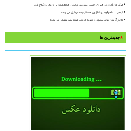
مرگ دورکاری در ایران وقتی اینترنت ناپایدار متخصصان را وادار به کوچ کرد
اینترنت ماهواره ای آمازون مستقیم به موبایل می رسد
نتایج آزمون های سمپاد و نمونه دولتی هفته بعد منتشر می شود
جدیدترین ها