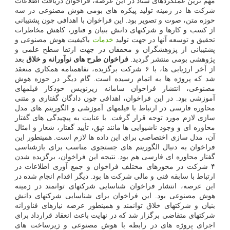
مهم ترین عملکردهای ستاد در این عرصه، فراخوان دریافت اطلاعات
شرکت ها در زمینه تولید پیکره های بومی هوش مصنوعی در سه
حوزه متن، صوت و تصویر بود. این فراخوان با اهدافی چون پشتیبانی
از کسب و کارها و شرکتهای دانش بنیان و فناور، کاهش مخاطرات
تحقیق و توسعه آنها در جهت تولید
خدمات
باکیفیت هوش مصنوعی و
پشتیبانی از پژوهشگران و محققان در جهت ارتقا سطح علمی و
پژوهشی بومی منتشر گردید.
فراخوان طرح های نوآورانه و خلاق
بعد
از آخر ارزیابی ها، با ۶ شرکت برگزیده، تفاهمنامه همکاری منعقد
شد که پروژه ها به اتمام رسیده است. گام دیگر در حوزه هوش
مصنوعی، انتشار فراخوان سامانه زیرنویس خودکار فیلمهای
آموزشی بود. در این فراخوان، اهدافی چون دادگان گفتاری و متنی
محاوره فارسی در ارتباط با فیلمهای آموزشی و الگوریتم های مدل
سازی لازم مورد توجه قرار گرفت. با عنایت به پیچیدگی های گفتار
محاوره ای و وجود ناشیوایی ها مانند تپق، تأیید گفتار، شعار و امثال
آن، مدل سازی اختصاصی برای این داده ها لازم است. همینطور این
فراخوان به دنبال الگوریتم های جستجوی مناسب برای بازشناسی
گفتار محاوره ای فارسی هم بود. نتیجه این فراخوان، برگزیده شدن
۴ شرکت در محورهای مختلف فراخوان و جمع آوری اطلاعات در
ارتباط با سابقه فنی و مالی شرکت ها بود. دیگر اقدام انجام شده در
این عرصه، انتشار فراخوان شناسایی شرکتهای توانمند در زمینه
هوش مصنوعی بود. این فراخوان برای شناسایی شرکتهای دانش
بنیان و شرکتهای خلاق توانمند و همینطور عرضه نیازهای فناورانه
شرکتهای متقاضی برگزار شد که در نهایت باعث انعقاد قرارداد برای
اجرای پروژه های در رابطه با هوش مصنوعی و زیرساخت های