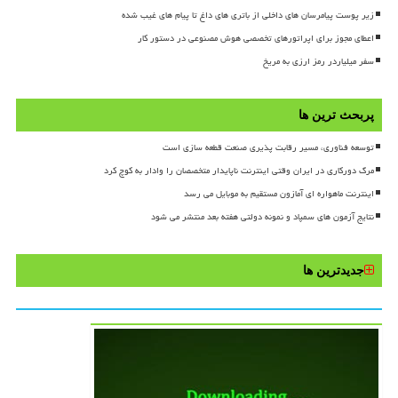
زیر پوست پیامرسان های داخلی از باتری های داغ تا پیام های غیب شده
اعطای مجوز برای اپراتورهای تخصصی هوش مصنوعی در دستور کار
سفر میلیاردر رمز ارزی به مریخ
پربحث ترین ها
توسعه فناوری، مسیر رقابت پذیری صنعت قطعه سازی است
مرگ دورکاری در ایران وقتی اینترنت ناپایدار متخصصان را وادار به کوچ کرد
اینترنت ماهواره ای آمازون مستقیم به موبایل می رسد
نتایج آزمون های سمپاد و نمونه دولتی هفته بعد منتشر می شود
جدیدترین ها