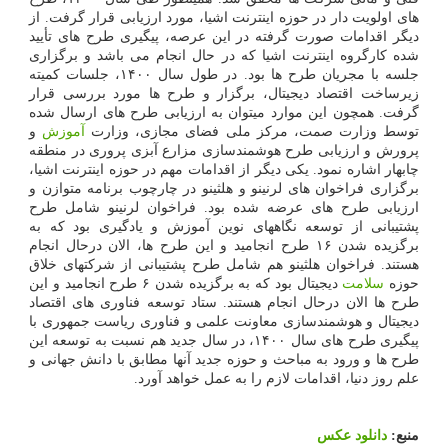
های اولویت دار در حوزه اینترنت اشیا، مورد ارزیابی قرار گرفت. از
دیگر اقدامات صورت گرفته در این عرصه، پیگیری طرح های تأیید
شده کارگروه اینترنت اشیا که در حال انجام می باشد و برگزاری
جلسه با مجریان طرح ها بود. در طول سال ۱۴۰۰، جلسات کمیته
زیرساخت اقتصاد دیجیتال، برگزار و طرح ها مورد بررسی قرار
گرفت. همچون این موارد میتوان به ارزیابی طرح های ارسال شده
توسط وزارت صمت، مرکز ملی فضای مجازی، وزارت
آموزش
و
پرورش و ارزیابی طرح هوشمندسازی مزارع آبزی پروری در منطقه
چابهار اشاره نمود. یکی دیگر از اقدامات مهم در حوزه اینترنت اشیا،
برگزاری فراخوان های لرنینو و هلثینو در چارچوب برنامه متوازن و
ارزیابی طرح های عرضه شده بود. فراخوان لرنینو شامل طرح
پشتیبانی از توسعه نگاههای نوین آموزش و یادگیری بود که به
برگزیده شدن ۱۶ طرح انجامید و این طرح ها، الان درحال انجام
هستند. فراخوان هلثینو هم شامل طرح پشتیبانی از شرکتهای خلاق
حوزه
سلامت
دیجیتال بود که به برگزیده شدن ۶ طرح انجامید و این
طرح ها الان درحال انجام هستند. ستاد توسعه فناوری های اقتصاد
دیجیتال و هوشمندسازی معاونت علمی و فناوری ریاست جمهوری با
پیگیری طرح های سال ۱۴۰۰، در سال جدید هم نسبت به توسعه این
طرح ها و ورود به مباحث و حوزه جدید آنها مطابق با دانش جهانی و
علم روز دنیا، اقدامات لازم را به عمل خواهد آورد.
منبع:
دانلود عكس