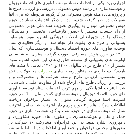
اجرایی بود. یکی از اقدامات ستاد توسعه فناوری های اقتصاد دیجیتال
و هوشمندسازی در زمینه هوش مصنوعی، بررسی و ارزیابی طرح ها
و پروژه های زمینه هوش مصنوعی در کارگروه مربوطه که برای آنها
تسهیلات در نظر گرفته شده، بود. از دیگر اقدامات ستاد در حوزه
هوش مصنوعی میتوان به پیگیری تصویب سند ملی هوش مصنوعی
از راه جلسات مستمر با حضور کارشناسان تخصصی و نمایندگان
دستگاه ها در شورایعالی انقلاب فرهنگی اشاره نمود. همینطور
پشتیبانی از طرح های اولویت دار انجام شد. از دیگر فعالیتهای ستاد
توسعه فناوری های حوزه اقتصاد دیجیتال و هوشمندسازی که سال
۱۴۰۰ در حوزه هوش مصنوعی صورت گرفت، میتوان به شناسایی
اولویت های پشتیبانی از توسعه فناوری های این حوزه اشاره نمود.
بیشتر از ۱۱۰ طرح برای سالهای ۱۴۰۰ و ۱۴۰۱، تعامل با هیئت های
بازدیدکننده خارجی به منظور زمینه سازی
صادرات
محصولات دانش
بنیان تخصصی، ارزیابی طرح توسعه شرکت ها و محصولات و و
بررسی و ارزیابی طرح های ارجاع شده از معاونت علمی، شناسایی
شد.
اینترنت اشیا
یکی از مهم ترین اقدامات ستاد توسعه فناوری
های حوزه اقتصاد دیجیتال و هوشمندسازی که در سال ۱۴۰۰ در حوزه
اینترنت اشیا صورت گرفت، میتوان به انتشار فراخوان دریافت
اطلاعات شرکت ها در ۴ حوزه پرچم دار اینترنت اشیا شامل اینترنت
نسل ۵، هوشمندسازی در حوزه نفت و گاز، هوشمندسازی در حوزه
حمل و نقل و هوشمندسازی در فناوری های حوزه کشاورزی و
دامپروری اشاره نمود. در این فراخوان، مشارکت ۱۰ شرکت در
محورهای مختلف فراخوان و جمع آوری اطلاعات در ارتباط با سابقه
فنی و مالی شرکت ها محقق شد. همینطور طی سال ۱۴۰۰، طرح