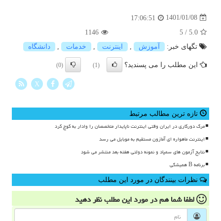
1401/01/08
17:06:51
1146
5
/
5.0
تگهای خبر:
آموزش
,
اینترنت
,
خدمات
,
دانشگاه
این مطلب را می پسندید؟
(0)
(1)
X
تازه ترین مطالب مرتبط
مرگ دورکاری در ایران وقتی اینترنت ناپایدار متخصصان را وادار به کوچ کرد
اینترنت ماهواره ای آمازون مستقیم به موبایل می رسد
نتایج آزمون های سمپاد و نمونه دولتی هفته بعد منتشر می شود
برنامه B همیشگی
نظرات بینندگان در مورد این مطلب
لطفا شما هم
در مورد این مطلب
نظر دهید