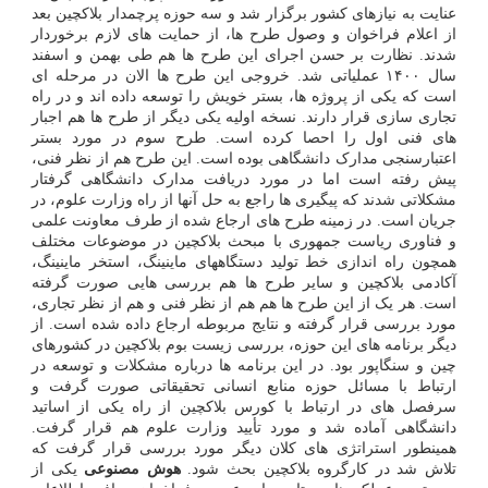
عنایت به نیازهای کشور برگزار شد و سه حوزه پرچمدار بلاکچین بعد
از اعلام فراخوان و وصول طرح ها، از حمایت های لازم برخوردار
شدند. نظارت بر حسن اجرای این طرح ها هم طی بهمن و اسفند
سال ۱۴۰۰ عملیاتی شد. خروجی این طرح ها الان در مرحله ای
است که یکی از پروژه ها، بستر خویش را توسعه داده اند و در راه
تجاری سازی قرار دارند. نسخه اولیه یکی دیگر از طرح ها هم اجبار
های فنی اول را احصا کرده است. طرح سوم در مورد بستر
اعتبارسنجی مدارک دانشگاهی بوده است. این طرح هم از نظر فنی،
پیش رفته است اما در مورد دریافت مدارک دانشگاهی گرفتار
مشکلاتی شدند که پیگیری ها راجع به حل آنها از راه وزارت علوم، در
جریان است. در زمینه طرح های ارجاع شده از طرف معاونت علمی
و فناوری ریاست جمهوری با مبحث بلاکچین در موضوعات مختلف
همچون راه اندازی خط تولید دستگاههای ماینینگ، استخر ماینینگ،
آکادمی بلاکچین و سایر طرح ها هم بررسی هایی صورت گرفته
است. هر یک از این طرح ها هم هم از نظر فنی و هم از نظر تجاری،
مورد بررسی قرار گرفته و نتایج مربوطه ارجاع داده شده است. از
دیگر برنامه های این حوزه، بررسی زیست بوم بلاکچین در کشورهای
چین و سنگاپور بود. در این برنامه ها درباره مشکلات و توسعه در
ارتباط با مسائل حوزه منابع انسانی تحقیقاتی صورت گرفت و
سرفصل های در ارتباط با کورس بلاکچین از راه یکی از اساتید
دانشگاهی آماده شد و مورد تأیید وزارت علوم هم قرار گرفت.
همینطور استراتژی های کلان دیگر مورد بررسی قرار گرفت که
تلاش شد در کارگروه بلاکچین بحث شود.
هوش مصنوعی
یکی از