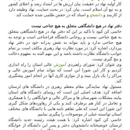
کار اولیه نهاد در حقیقت بیان ارزش ها در امتداد رشد و اعتلای کشور
و به تبع آن اسلام است، بیان کرد: در بحث حمایت، نهاد وظیفه دارد
از کارمند و
دانشجو
و استاد که در حقش ظلمی شده حمایت کند.
دفتر نهاد در هیچ دانشگاهی متعلق به هیچ جناحی نیست
حاتمی کن کبود با تاکید بر این که دفتر نهاد در هیچ دانشگاهی متعلق
به هیچ جناحی نیست و روحانی دانشگاه فراجناحی است و توجه به
هیچ جناحی ندارد و باید بتواند به نقش پدرانه خود در دفتر نهاد
بپردازد، اشاره کرد: در مورد نظارت نهاد رهبری مکلف است بر تمام
جوانب دانشگاه نظارت داشته باشد و این مهم البته به مفهوم دخالت
و مچ گیری نیست.
وی عنوان کرد: شورای راهبردی
آموزش
عالی استان را راه اندازی
کردیم و کار این شورا این است که بتواند تمام آموزش عالی و
مراکز را یک پازل ببیند و از موازی کاری آنها در انجام امور پیشگیری
کند.
مسئول نهاد نمایندگی مقام معظم رهبری در دانشگاه های لرستان
اضافه کرد: هدف اصلی این است که روسای دانشگاه های استان
بیایند مشکلات شهرستان ها و مراکز عالی و خوابگاهی را با همفکری
و تعامل در کنار هم برطرف کنند و یکی از رهاوردهای شکل گیری
این شورا این است که طی تفاهم نامه هایی با دانشگاه های مختلف
استان توانسته خیلی از موضوعات را پیگیری نماییم.
حاتمی کن کبود اشاره کرد: با همت هیئت رئیسه جدید دانشگاه
لرستان خوشبختانه دانشجویان دختر و پسر این دانشگاه از خوابگاه