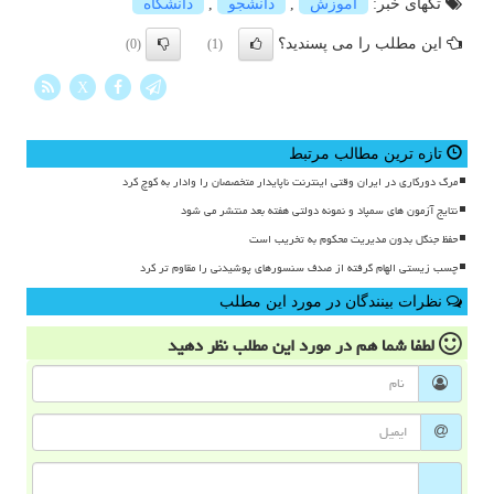
تگهای خبر:
آموزش
,
دانشجو
,
دانشگاه
این مطلب را می پسندید؟
(0)
(1)
X
تازه ترین مطالب مرتبط
مرگ دورکاری در ایران وقتی اینترنت ناپایدار متخصصان را وادار به کوچ کرد
نتایج آزمون های سمپاد و نمونه دولتی هفته بعد منتشر می شود
حفظ جنگل بدون مدیریت محکوم به تخریب است
چسب زیستی الهام گرفته از صدف سنسورهای پوشیدنی را مقاوم تر کرد
نظرات بینندگان در مورد این مطلب
لطفا شما هم
در مورد این مطلب
نظر دهید