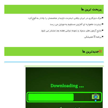
پربحث ترین ها
مرگ دورکاری در ایران وقتی اینترنت ناپایدار متخصصان را وادار به کوچ کرد
اینترنت ماهواره ای آمازون مستقیم به موبایل می رسد
نتایج آزمون های سمپاد و نمونه دولتی هفته بعد منتشر می شود
برنامه B همیشگی
جدیدترین ها