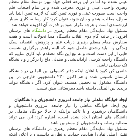
عینی نشده بود اما در این برهه فعلی جهاد تبیین توسط مقام معظم
رهبری واجب، عینی و فوری معرفی شده و بر تمام اصحاب قلم
واجب است بصورت عینی و فوری تبیین کنند که لازمه تبیین ابتدا باید
سوال، مطلب، هضم و بیان شود، عنوان کرد: کار رسانه، کاری بسیار
ارزشمندی است و هرچه تکرار شود بر قدرت آن افزوده خواهد شد.
مسئول نهاد نمایندگی مقام معظم رهبری در
دانشگاه
های لرستان
افزود: در بیانیه گام دوم انقلاب دانشگاه مبدا تحولات است و هفت
سفارش مقام معظم رهبری درباب علم و پژوهش، اقتصاد، سبک
زندگی و... باید رشدی حاصل شود که البته راهش برگزاری نشست
هایی از این دست است و به تبع این نگاه معتقدم باید کاری نماییم که
دانشگاه راحت کرسی آزاداندیشی و صندلی داغ را برگزار و دانشگاه
تک صدایی نباشد.
حاتمی کن کبود با اعلان اینکه دفتر کنسولی بین المللی در دانشگاه
لرستان تاسیس شده و هم اکنون ۲۳۰ دانشجویی خارجی در این
دانشگاه مشغول به تحصیل هستند، عنوان کرد: اگر دانشگاه نتواند
برندی بین المللی داشته باشد دبیرستانی بیش نیست.
ایجاد خوابگاه متاهلی نیاز جامعه امروزی دانشجویان و دانشگاهیان
وی ایجاد خوابگاه متاهلی را نیاز جامعه امروزی دانشجویان و
دانشگاهیان برشمرد و با تاکید براینکه تا حالا خوابگاه متاهلی در
دانشگاه های استان ایجاد نشده است، اشاره کرد: این می تواند
مطالبه رسانه و دانشجویان از مسئولین باشد.
مسئول نهاد نمایندگی مقام معظم رهبری در دانشگاه های لرستان
نقش اصلی نهاد را هدایت، حمایت و نظارت دانست و با اعلان اینکه