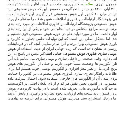
همچون انرژی،
سلامت
، کشاورزی، صنعت و غیره، اظهار داشت: توسعه
هوش مصنوعی موضوعی ملی است و باید ذی نفعان اصلی در آن نقش آفرینی کنند. وی اظهار داشت: با عنایت به فرمایشات مقام معظم رهبری در روز ۲۶ آبان ۱۴۰۰ در دیدار با نخبگان، در خصوص این که هوش مصنوعی باید
بعنوان یکی از مسائل مهم مورد توجه و تعمیق واقع شود و از آنجاییکه این فناوری در آینده دنیا نقش آفرینی می کند، باید اقداماتی صورت گیرد تا در دنیا در میان ۱۰ کشور اول هوش مصنوعی قرار گیریم. این فرمایشات به
پژوهشگاه ارتباطات و فناوری اطلاعات همین هدف را مدنظر داریم تا
وش مصنوعی پژوهشگاه ارتباطات و فناوری اطلاعات در مورد رتبه بندی
تب توسط مراجع مختلفی در دنیا انجام می شود و یکی از این رتبه بندی
اظهار داشت: ما در مورد تولید علم در حوزه هوش مصنوعی قوی هستیم و
باشد. اما مشکل اصلی این است که این تولیدات علمی چطور به کاربرد و
 فناوری هوش مصنوعی بهره برده و آنرا صادر نماییم. آنچه که در فرمایشات
 بررسی ها نشان داده است که رتبه جهانی ایران از حیث استفاده از هوش
بومی سازی فناوری هوش مصنوعی حیاتی است
دکتر معین در پاسخ به این
دارد، وقتی صحبت از داخلی سازی و بومی سازی می نماییم باید آنرا
 الگوریتم ها وضعیت نسبتاً خوبی داریم و خیلی از الگوریتم های هوش
یح کرد: ما از نظر مغز افزاری و الگوریتم نویسی خوب هستیم اما برای
 اطلاعات راهکار تجاری سازی فناوری هوش مصنوعی در کشور را حمایت
بردی شدن آن از الگوریتم های خارجی استفاده شود، احتمال سرقت داده
صنوعی در کشور، تعیین نقش هر کدام از ذی نفعان اصلی در اکوسیستم
جداگانه مأموریت هایی تعریف شده است تا در نهایت کاربردهای هوش
در کشور، باید سنجه های ارزیابی، نحوه نظارت و راهبری و پایش آن هم
س ما درحال استخراج سند مدیریتی هوش مصنوعی برای عرضه به نهادهای