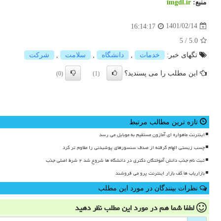
منبع:
imgdl.ir
1401/02/14
16:14:17
5
/
5.0
تگهای خبر:
خدمات
,
دانشگاه
,
سلامت
,
شركت
این مطلب را می پسندید؟
(0)
(1)
تازه ترین مطالب مرتبط
اینترنت ماهواره ای آمازون مستقیم به موبایل می رسد
چسب زیستی الهام گرفته از صدف سنسورهای پوشیدنی را مقاوم تر کرد
ثبت نام جذب دانش آموختگان دکتری در دانشگاه ها شروع شد ۲ شرط اصلی جذب
بازاریاب ها کف بازار اینترنت پرو می فروشند
نظرات بینندگان در مورد این مطلب
لطفا شما هم
در مورد این مطلب
نظر دهید