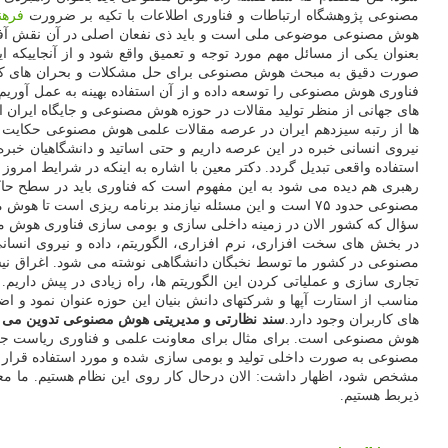
مصنوعی پژوهشگاه ارتباطات و فناوری اطلاعات با تکیه بر ضرورت
فرهن
صورت دقیق به مبحث هوش مصنوعی برای حل مشکلات و بحران های کشور ا
فناوری هوش مصنوعی را توسعه داده و از آن استفاده بهینه به عمل آوریم.
های جهانی از منظر تولید مقالات در حوزه هوش مصنوعی و جایگاه ایران 
ها از رتبه سیزدهم ایران در عرصه مقالات علمی هوش مصنوعی حکایت 
نیروی انسانی خبره در این عرصه داریم و حتی اساتید و دانشگاهیان خبر
استفاده واقعی تبدیل گردد. دکتر معین با اشاره به اینکه در شرایط امروز 
رهبری هم دیده می شود به این مفهوم است که فناوری باید در سطح حاکمیت
مصنوعی حدود ۷۵ است و این مسئله نیازمند برنامه ریزی است تا هوش مصنوعی جایگاه خویش را پیدا کند و به رتبه مدنظر در بین ۱۰ کشور برتر برسد.
سؤال که کشور الان در زمینه داخلی سازی و بومی سازی فناوری هوش م
در بخش های سخت افزاری، نرم افزاری، الگوریتم، داده و نیروی انسانی
مصنوعی در کشور ما توسط نخبگان دانشگاهی نوشته می شود. اغراق نیست ا
تجاری سازی و عملیاتی کردن این الگوریتم ها، راه زیادی در پیش دا
مناسب از استارت آپها و شرکتهای دانش بنیان این حوزه عنوان نمود و 
های کاربران وجود دارد.
سند نظارتی و مدیریتی هوش مصنوعی تدوین می 
هوش مصنوعی است. برای مثال برای معاونت علمی و فناوری ریاست جمه
مصنوعی به صورت داخلی تولید و بومی سازی شده و مورد استفاده قرار گی
مشخص شود، اظهار داشت: الان درحال کار روی این نظام هستیم. ما معت
ذیربط هستیم.