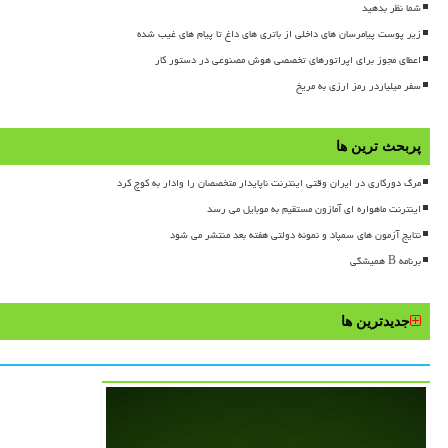
شما نظر بدهید
زیر پوست پیامرسان های داخلی از باتری های داغ تا پیام های غیب شده
اعطای مجوز برای اپراتورهای تخصصی هوش مصنوعی در دستور کار
سفر میلیاردر رمز ارزی به مریخ
پربحث ترین ها
مرگ دورکاری در ایران وقتی اینترنت ناپایدار متخصصان را وادار به کوچ کرد
اینترنت ماهواره ای آمازون مستقیم به موبایل می رسد
نتایج آزمون های سمپاد و نمونه دولتی هفته بعد منتشر می شود
برنامه B همیشگی
جدیدترین ها