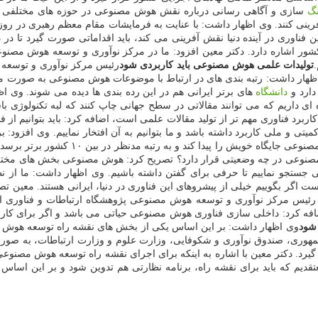
گ
سازی و آگاهی رسانی درباره نقش هوش مصنوعی در حوزه های مختلفی 
شاره دارد. دکتر معین افزود: ما در مرکز نوآوری و توسعه هوش مصنوعی 
تولیدات علمی هوش مصنوعی باید کاربردی شود
رئیس مرکز نوآوری و توسعه ه
اظهار داشت: رتبه بندی های در ارتباط با موضوعات هوش مصنوعی به صورت مر
دارد و
دانشگاه
های برتر ایرانی هم در این رده بندی ها دیده می شوند. وی 
ه ای داریم که می توانند مقالاتی در سطح جهانی چاپ کنند که لبه تکنولوژی 
کاربرد فناوری مهم تر از تولید مقالات علمی است، اضافه کرد: باید بتوانیم از
ی و ملی کاربرد داشته باشد و ما بتوانیم به آن افتخار نماییم. وی افزود:
صنوعی در چه وضعیتی قرار دارد؟ تصریح کرد: هوش مصنوعی بخش های مختلفی 
 جستجو نماییم تا حرفی برای گفتن داشته باشیم. وی اظهار داشت: ما از نظر
گر بگوییم خیلی از پیشروهای این فناوری در دنیا، ایرانی هستند. معین تصر
ریم. رئیس مرکز نوآوری و توسعه هوش مصنوعی پژوهشگاه ارتباطات و فناوری
اضافه کرد: داخلی سازی فناوری هوش مصنوعی حیاتی می باشد و اگر برای کار
شود
وی اظهار داشت: بر این اساس یکی از بخش های نقشه راه توسعه هوش م
وری، صندوق نوآوری و شکوفایی، وزارت علوم و وزارت ارتباطات، به صورت 
رد. دکتر معین با اشاره به اینکه برای اجرای نقشه راه توسعه هوش مصنوعی 
قدیم که باید برای نقشه راه، برنامه نظارتی هم تدوین شود و بر این اسا