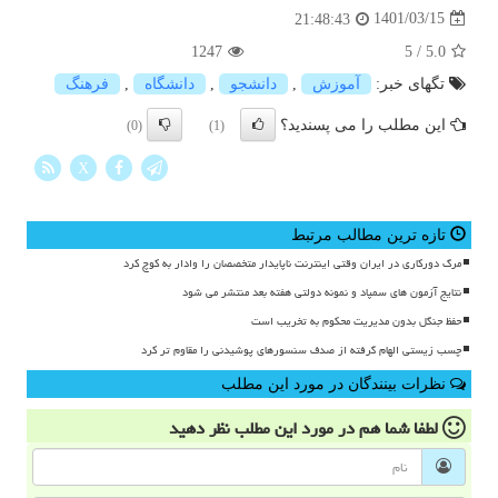
1401/03/15
21:48:43
1247
5
/
5.0
تگهای خبر:
آموزش
,
دانشجو
,
دانشگاه
,
فرهنگ
این مطلب را می پسندید؟
(0)
(1)
X
تازه ترین مطالب مرتبط
مرگ دورکاری در ایران وقتی اینترنت ناپایدار متخصصان را وادار به کوچ کرد
نتایج آزمون های سمپاد و نمونه دولتی هفته بعد منتشر می شود
حفظ جنگل بدون مدیریت محکوم به تخریب است
چسب زیستی الهام گرفته از صدف سنسورهای پوشیدنی را مقاوم تر کرد
نظرات بینندگان در مورد این مطلب
لطفا شما هم
در مورد این مطلب
نظر دهید