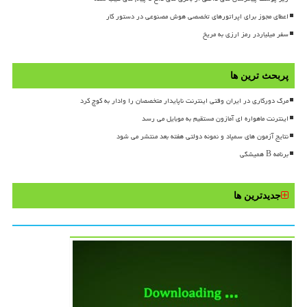
اعطای مجوز برای اپراتورهای تخصصی هوش مصنوعی در دستور کار
سفر میلیاردر رمز ارزی به مریخ
پربحث ترین ها
مرگ دورکاری در ایران وقتی اینترنت ناپایدار متخصصان را وادار به کوچ کرد
اینترنت ماهواره ای آمازون مستقیم به موبایل می رسد
نتایج آزمون های سمپاد و نمونه دولتی هفته بعد منتشر می شود
برنامه B همیشگی
جدیدترین ها