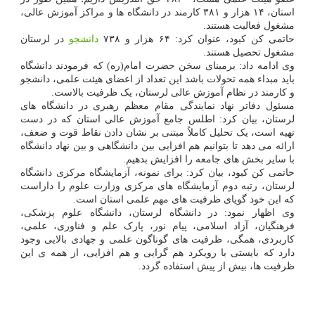
استان، ۱۴ هزار و ۳۸۱ کارمند در دانشگاه ها و مراکز آموزش عالی،
مشغول فعالیت هستند.
حاتمی کن کبود، عنوان کرد: ۶۴ هزار و ۷۳۸
دانشجو
در لرستان
مشغول تحصیل هستند.
وی ادامه داد: برمبنای سخن حضرت امام(ره) که فرمودند دانشگاه
باید مبداء همه تحولات باشد این تعداد از اعضای هیئت علمی، دانشجو
و کارمند در نظام آموزش عالی لرستان، یک ظرفیت بالاست.
مسئول دفاتر نهاد نمایندگی مقام معظم رهبری در دانشگاه های
لرستان، بیان کرد: اطلس جامع آموزش عالی استان که در دست
تهیه است، یک تحلیل کاملاً مبتنی بر نشان دادن نقاط قوت و ضعف،
ارائه می دهد تا بتوانیم هم افزایی بین دانشگاهی و بین نهاد دانشگاه
با سایر بخش های جامعه را افزایش بدهیم.
حاتمی کن کبود، بیان کرد: برای نمونه، آزمایشگاه مرکزی دانشگاه
لرستان، رتبه دوم آزمایشگاه های مرکزی وزارت علوم را داراست
که این خود گویای ظرفیت های مهم علمی استان است.
وی اظهار نمود: در دانشگاه لرستان، دانشگاه علوم پزشکی،
فرهنگیان، آزاد اسلامی، پیام نور، پارک علم و فناوری، علمی،
کاربردی، همگی، ظرفیت های گوناگون علمی و جهادی بالایی وجود
دارد که بایستی با رویکرد هم گرایی و هم افزایی، از همه ی این
ظرفیت ها، بیش از پیش استفاده گردد.