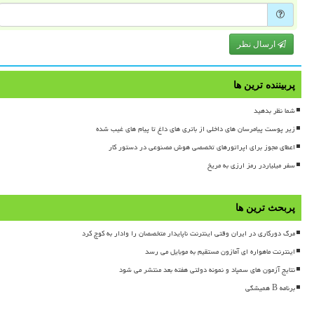
ارسال نظر
پربیننده ترین ها
شما نظر بدهید
زیر پوست پیامرسان های داخلی از باتری های داغ تا پیام های غیب شده
اعطای مجوز برای اپراتورهای تخصصی هوش مصنوعی در دستور کار
سفر میلیاردر رمز ارزی به مریخ
پربحث ترین ها
مرگ دورکاری در ایران وقتی اینترنت ناپایدار متخصصان را وادار به کوچ کرد
اینترنت ماهواره ای آمازون مستقیم به موبایل می رسد
نتایج آزمون های سمپاد و نمونه دولتی هفته بعد منتشر می شود
برنامه B همیشگی