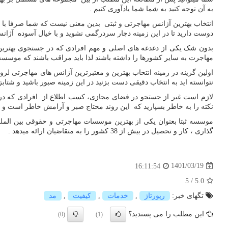
به آن توجه کنید به شما شما یادآوری کنیم .
انتخاب بهترین آژانس مهاجرتی و ثبتی بدین معنی نیست که شما صرفا با اس
دوست دارید تا در این زمینه دچار سردرگمی نشوید و با خیال آسوده آژانس 
بدون شک یکی از دغدغه های اصلی و مهم افرادی که در جستجوی بهترین آ
مهاجرت به سایر کشورها را داشته باشند لذا باید مراقب باشند که موسسه ای
اولین گزینه در زمینه انتخاب بهترین و معتبرترین آژانس های مهاجرتی لز
نتوانسته اید به انتخاب دقیقی دست بزنید در این زمینه صبور باشید و شتابز
لازم است غیر از جستجو در فضای مجازی، کسب اطلاع از افرادی که در ز
نکته را به خاطر بسپارید که این روند محتاج صبر و آرامش خاطر است و دل
گذاری ، کار و تحصیل در بیش از 38 کشور را به متقاضیان ارائه میدهد .
1401/03/19
16:11:54
5
/
5.0
تگهای خبر:
رپورتاژ
,
خدمات
,
كیفیت
,
مد
این مطلب را می پسندید؟
(0)
(1)