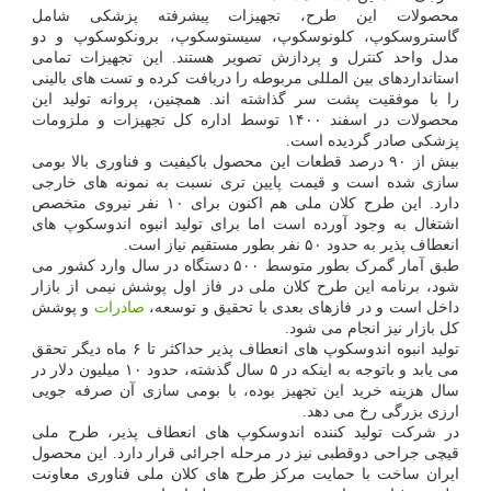
محصولات این طرح، تجهیزات پیشرفته پزشکی شامل
گاستروسکوپ، کلونوسکوپ، سیستوسکوپ، برونکوسکوپ و دو
مدل واحد کنترل و پردازش تصویر هستند. این تجهیزات تمامی
استانداردهای بین المللی مربوطه را دریافت کرده و تست های بالینی
را با موفقیت پشت سر گذاشته اند. همچنین، پروانه تولید این
محصولات در اسفند ۱۴۰۰ توسط اداره کل تجهیزات و ملزومات
پزشکی صادر گردیده است.
بیش از ۹۰ درصد قطعات این محصول باکیفیت و فناوری بالا بومی
سازی شده است و قیمت پایین تری نسبت به نمونه های خارجی
دارد. این طرح کلان ملی هم اکنون برای ۱۰ نفر نیروی متخصص
اشتغال به وجود آورده است اما برای تولید انبوه اندوسکوپ های
انعطاف پذیر به حدود ۵۰ نفر بطور مستقیم نیاز است.
طبق آمار گمرک بطور متوسط ۵۰۰ دستگاه در سال وارد کشور می
شود، برنامه این طرح کلان ملی در فاز اول پوشش نیمی از بازار
داخل است و در فازهای بعدی با تحقیق و توسعه،
صادرات
و پوشش
کل بازار نیز انجام می شود.
تولید انبوه اندوسکوپ های انعطاف پذیر حداکثر تا ۶ ماه دیگر تحقق
می یابد و باتوجه به اینکه در ۵ سال گذشته، حدود ۱۰ میلیون دلار در
سال هزینه خرید این تجهیز بوده، با بومی سازی آن صرفه جویی
ارزی بزرگی رخ می دهد.
در شرکت تولید کننده اندوسکوپ های انعطاف پذیر، طرح ملی
قیچی جراحی دوقطبی نیز در مرحله اجرائی قرار دارد. این محصول
ایران ساخت با حمایت مرکز طرح های کلان ملی فناوری معاونت