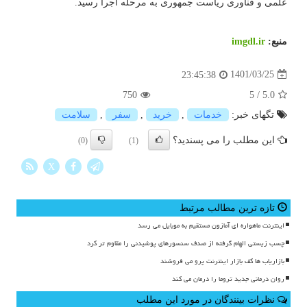
علمی و فناوری ریاست جمهوری به مرحله اجرا رسید.
منبع:
imgdl.ir
1401/03/25
23:45:38
750
5
/
5.0
تگهای خبر:
خدمات
,
خرید
,
سفر
,
سلامت
این مطلب را می پسندید؟
(0)
(1)
X
تازه ترین مطالب مرتبط
اینترنت ماهواره ای آمازون مستقیم به موبایل می رسد
چسب زیستی الهام گرفته از صدف سنسورهای پوشیدنی را مقاوم تر کرد
بازاریاب ها کف بازار اینترنت پرو می فروشند
روان درمانی جدید تروما را درمان می کند
نظرات بینندگان در مورد این مطلب