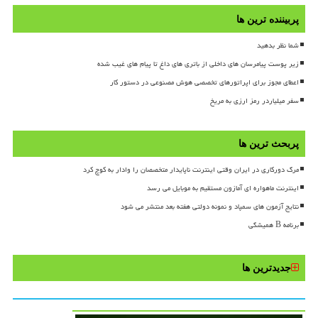
پربیننده ترین ها
شما نظر بدهید
زیر پوست پیامرسان های داخلی از باتری های داغ تا پیام های غیب شده
اعطای مجوز برای اپراتورهای تخصصی هوش مصنوعی در دستور کار
سفر میلیاردر رمز ارزی به مریخ
پربحث ترین ها
مرگ دورکاری در ایران وقتی اینترنت ناپایدار متخصصان را وادار به کوچ کرد
اینترنت ماهواره ای آمازون مستقیم به موبایل می رسد
نتایج آزمون های سمپاد و نمونه دولتی هفته بعد منتشر می شود
برنامه B همیشگی
جدیدترین ها