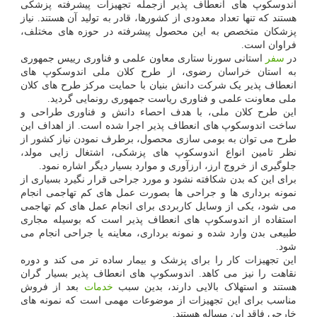
اندوسکوپ های انعطاف پذیر ازجمله تجهیزات پیشرفته پزشکی
هستند که تنها تعداد معدودی از کشورها، قادر به تولید آن هستند. نیاز
پزشکان متخصص به این محصول پیشرفته در حوزه های مختلف،
فراوان است.
در
سفر
استانی سورنا ستاری معاون علمی و فناوری رییس جمهوری
به استان خراسان رضوی، از طرح کلان ملی اندوسکوپ های
انعطاف پذیر یک شرکت دانش بنیان با حمایت مرکز طرح های کلان
ملی معاونت علمی و فناوری ریاست جمهوری رونمایی گردید.
این طرح کلان ملی، با هدف احصاء دانش و فناوری طراحی و
ساخت اندوسکوپ های انعطاف پذیر اجرا شده است. از اهداف این
طرح می توان به بومی سازی محصول، برطرف نمودن نیاز کشور از
نظر تامین انواع اندوسکوپ های پزشکی، اشتغال زایی مولد،
جلوگیری از خروج ارز، ارزآوری و موارد بسیار دیگر اشاره نمود.
برای این که بدن شکافته نشود و مورد جراحی قرار نگیرد بسیاری از
نمونه برداری ها و جراحی ها بصورت عمل های کم تهاجمی انجام
می شود، یکی از وسایل کاربردی برای انجام عمل های کم تهاجمی
استفاده از اندوسکوپ های انعطاف پذیر است که بوسیله مجاری
طبیعی بدن وارد شده و نمونه برداری، معاینه یا جراحی انجام می
شود.
این تجهیزات کار را برای پزشک و بیمار ساده تر می کند و دوره
نقاهت را نیز می کاهد. اندوسکوپ های انعطاف پذیر بسیار گران
هستند و استهلاک بالایی دارند، بدین سبب
خدمات
بعد از فروش
مناسب برای این تجهیزات از موضوعات مهمی است که نمونه های
خارجی فاقد این مساله هستند.