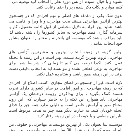
نشوید و با خیال آسوده آژانس مورد نظر را انتخاب کنید توصیه می
کنیم موارد و نکات ذکر شده زیر را حتما رعایت کنید.
بدون شک یکی از دغدغه های اصلی و مهم افرادی که در جستجوی
بهترین آژانس مهاجرتی هستند بحث مهاجرت و یا ویزا و اقامت می
باشد. شاید این افراد به دلایل مختلفی از قبیل ادامه تحصیل، کار یا
سرمایه گذاری قصد مهاجرت به سایر کشورها را داشته باشند لذا
باید مراقب باشند که موسسه ای باتجربه و معتبر را بعنوان مشاور
خود انتخاب نمایند .
اولین گزینه در زمینه انتخاب بهترین و معتبرترین آژانس های
مهاجرتی لزوما بهترین گزینه نیست. بهتر است در این زمینه با عجلله
عمل نکنید. اکیدا توصیه می کنیم تا زمانی که شرایط شما برای
مهاجرت به نوعی قطعی نشده و نتوانسته اید به انتخاب دقیقی دست
بزنید در این زمینه صبور باشید و شتابزده عمل نکنید.
لازم است غیر از جستجو در فضای مجازی، کسب اطلاع از افرادی
که در زمینه مهاجرت ، و امور اقامت در سایر کشورها دارای تجربه
هستند کمک بگیرید ، برای پیداکردن رزومه درخشان یک آژانس
مهاجرتی باید همواره این نکته را به خاطر بسپارید که این روند
محتاج صبر و آرامش خاطر است و دلیلی ندارد همه چیز را فدای
عجله خودتان کنید. به عبارت دیگر همه چیز به هدف مربوط است
بنابراین منطقی و با حوصله در این زمینه رفتار کنید.
موسسه ثبتا بعنوان یکی از بهترین موسسات مهاجرتی و حقوقی بین
المللی بوده که دارای بیش از 30 سال تجربه و سابقه در این زمینه