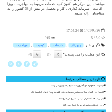
میباشد ، این مرکز هم اکنون کلیه خدمات مربوط به مهاجرت ، ویزا
، اقامت ، سرمایه گذاری ، کار و تحصیل در بیش از 38 کشور را به
متقاضیان ارائه میدهد .
1401/03/26
17:05:24
915
5
/
5.0
تگهای خبر:
رپورتاژ
,
خدمات
,
كیفیت
,
مهاجرت
این مطلب را می پسندید؟
(0)
(1)
X
تازه ترین مطالب مرتبط
اینترنت ماهواره ای آمازون مستقیم به موبایل می رسد
انحصار در فضای مجازی ممنوع حمایت دولتی فقط به پروژه های اولویت دار
بازاریاب ها کف بازار اینترنت پرو می فروشند
روان درمانی جدید تروما را درمان می کند