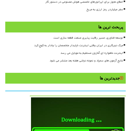
اعطای مجوز برای اپراتورهای تخصصی هوش مصنوعی در دستور کار
سفر میلیاردر رمز ارزی به مریخ
پربحث ترین ها
توسعه فناوری، مسیر رقابت پذیری صنعت قطعه سازی است
مرگ دورکاری در ایران وقتی اینترنت ناپایدار متخصصان را وادار به کوچ کرد
اینترنت ماهواره ای آمازون مستقیم به موبایل می رسد
نتایج آزمون های سمپاد و نمونه دولتی هفته بعد منتشر می شود
جدیدترین ها