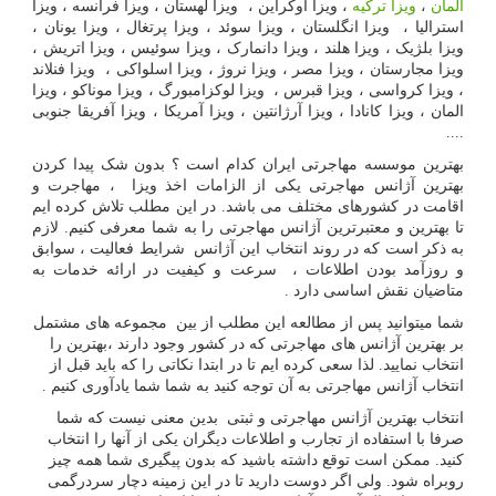
المان
،
ویزا ترکیه
، ویزا اوکراین ، ویزا لهستان ، ویزا فرانسه ، ویزا
استرالیا ، ویزا انگلستان ، ویزا سوئد ، ویزا پرتغال ، ویزا یونان ،
ویزا بلژیک ، ویزا هلند ، ویزا دانمارک ، ویزا سوئیس ، ویزا اتریش ،
ویزا مجارستان ، ویزا مصر ، ویزا نروژ ، ویزا اسلواکی ، ویزا فنلاند
، ویزا کرواسی ، ویزا قبرس ، ویزا لوکزامبورگ ، ویزا موناکو ، ویزا
المان ، ویزا کانادا ، ویزا آرژانتین ، ویزا آمریکا ، ویزا آفریقا جنوبی
....
بهترین موسسه مهاجرتی ایران کدام است ؟ بدون شک پیدا کردن
بهترین آژانس مهاجرتی یکی از الزامات اخذ ویزا ، مهاجرت و
اقامت در کشورهای مختلف می باشد. در این مطلب تلاش کرده ایم
تا بهترین و معتبرترین آژانس مهاجرتی را به شما معرفی کنیم. لازم
به ذکر است که در روند انتخاب این آژانس شرایط فعالیت ، سوابق
و روزآمد بودن اطلاعات ، سرعت و کیفیت در ارائه خدمات به
متاضیان نقش اساسی دارد .
شما میتوانید پس از مطالعه این مطلب از بین مجموعه های مشتمل
بر بهترین آژانس های مهاجرتی که در کشور وجود دارند ،بهترین را
انتخاب نمایید. لذا سعی کرده ایم تا در ابتدا نکاتی را که باید قبل از
انتخاب آژانس مهاجرتی به آن توجه کنید به شما شما یادآوری کنیم .
انتخاب بهترین آژانس مهاجرتی و ثبتی بدین معنی نیست که شما
صرفا با استفاده از تجارب و اطلاعات دیگران یکی از آنها را انتخاب
کنید. ممکن است توقع داشته باشید که بدون پیگیری شما همه چیز
روبراه شود. ولی اگر دوست دارید تا در این زمینه دچار سردرگمی