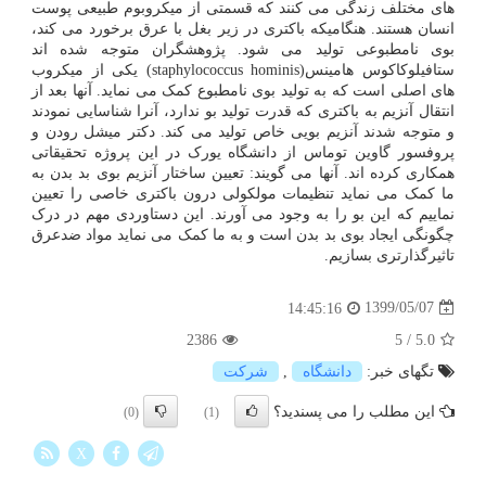
های مختلف زندگی می کنند که قسمتی از میکروبوم طبیعی پوست
انسان هستند. هنگامیکه باکتری در زیر بغل با عرق برخورد می کند،
بوی نامطبوعی تولید می شود. پژوهشگران متوجه شده اند
ستافیلوکاکوس هامینس(staphylococcus hominis) یکی از میکروب
های اصلی است که به تولید بوی نامطبوع کمک می نماید. آنها بعد از
انتقال آنزیم به باکتری که قدرت تولید بو ندارد، آنرا شناسایی نمودند
و متوجه شدند آنزیم بویی خاص تولید می کند. دکتر میشل رودن و
پروفسور گاوین توماس از دانشگاه یورک در این پروژه تحقیقاتی
همکاری کرده اند. آنها می گویند: تعیین ساختار آنزیم بوی بد بدن به
ما کمک می نماید تنظیمات مولکولی درون باکتری خاصی را تعیین
نماییم که این بو را به وجود می آورند. این دستاوردی مهم در درک
چگونگی ایجاد بوی بد بدن است و به ما کمک می نماید مواد ضدعرق
تاثیرگذارتری بسازیم.
1399/05/07
14:45:16
2386
5
/
5.0
تگهای خبر:
دانشگاه
,
شركت
این مطلب را می پسندید؟
(0)
(1)
X