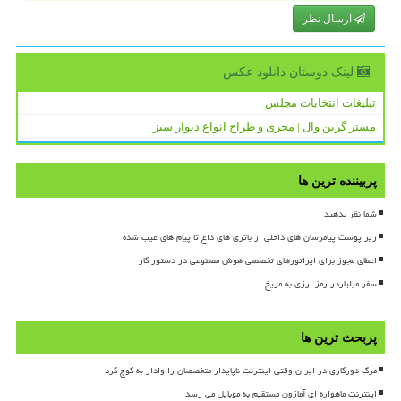
ارسال نظر
لینک دوستان دانلود عكس
تبلیغات انتخابات مجلس
مستر گرین وال | مجری و طراح انواع دیوار سبز
پربیننده ترین ها
شما نظر بدهید
زیر پوست پیامرسان های داخلی از باتری های داغ تا پیام های غیب شده
اعطای مجوز برای اپراتورهای تخصصی هوش مصنوعی در دستور کار
سفر میلیاردر رمز ارزی به مریخ
پربحث ترین ها
مرگ دورکاری در ایران وقتی اینترنت ناپایدار متخصصان را وادار به کوچ کرد
اینترنت ماهواره ای آمازون مستقیم به موبایل می رسد