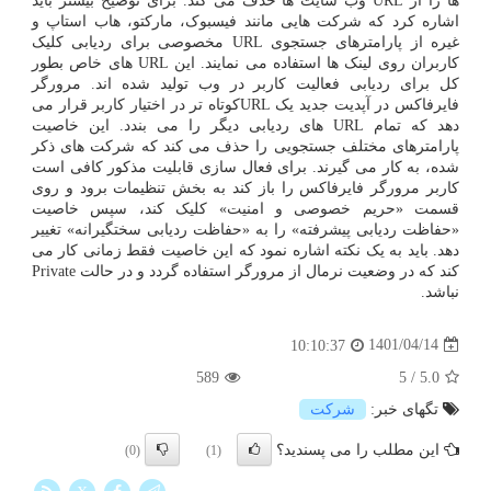
ها را از URL وب سایت ها حذف می کند. برای توضیح بیشتر باید
اشاره کرد که شرکت هایی مانند فیسبوک، مارکتو، هاب استاپ و
غیره از پارامترهای جستجوی URL مخصوصی برای ردیابی کلیک
کاربران روی لینک ها استفاده می نمایند. این URL های خاص بطور
کل برای ردیابی فعالیت کاربر در وب تولید شده اند. مرورگر
فایرفاکس در آپدیت جدید یک URLکوتاه تر در اختیار کاربر قرار می
دهد که تمام URL های ردیابی دیگر را می بندد. این خاصیت
پارامترهای مختلف جستجویی را حذف می کند که شرکت های ذکر
شده، به کار می گیرند. برای فعال سازی قابلیت مذکور کافی است
کاربر مرورگر فایرفاکس را باز کند به بخش تنظیمات برود و روی
قسمت «حریم خصوصی و امنیت» کلیک کند، سپس خاصیت
«حفاظت ردیابی پیشرفته» را به «حفاظت ردیابی سختگیرانه» تغییر
دهد. باید به یک نکته اشاره نمود که این خاصیت فقط زمانی کار می
کند که در وضعیت نرمال از مرورگر استفاده گردد و در حالت Private
نباشد.
1401/04/14
10:10:37
589
5
/
5.0
تگهای خبر:
شركت
این مطلب را می پسندید؟
(0)
(1)