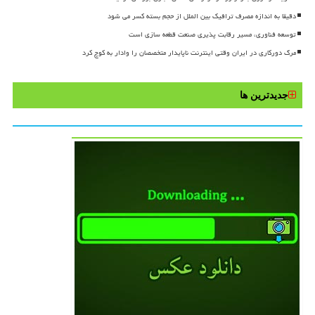
دقیقا به اندازه مصرف ترافیک بین الملل از حجم بسته کسر می شود
توسعه فناوری، مسیر رقابت پذیری صنعت قطعه سازی است
مرگ دورکاری در ایران وقتی اینترنت ناپایدار متخصصان را وادار به کوچ کرد
جدیدترین ها