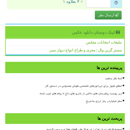
= ۴ بعلاوه ۱
ارسال نظر
لینک دوستان دانلود عكس
تبلیغات انتخابات مجلس
مستر گرین وال | مجری و طراح انواع دیوار سبز
پربیننده ترین ها
شما نظر بدهید
اعطای مجوز برای اپراتورهای تخصصی هوش مصنوعی در دستور کار
زیر پوست پیامرسان های داخلی از باتری های داغ تا پیام های غیب شده
سفر میلیاردر رمز ارزی به مریخ
پربحث ترین ها
تسویه فرامرزی با رمزارز در مرکز ملی فضای مجازی بررسی گردید