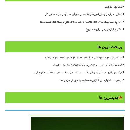
شما نظر بدهید
اعطای مجوز برای اپراتورهای تخصصی هوش مصنوعی در دستور کار
زیر پوست پیامرسان های داخلی از باتری های داغ تا پیام های غیب شده
سفر میلیاردر رمز ارزی به مریخ
پربحث ترین ها
دقیقا به اندازه مصرف ترافیک بین الملل از حجم بسته کسر می شود
توسعه فناوری، مسیر رقابت پذیری صنعت قطعه سازی است
مرگ دورکاری در ایران وقتی اینترنت ناپایدار متخصصان را وادار به کوچ کرد
اینترنت ماهواره ای آمازون مستقیم به موبایل می رسد
جدیدترین ها