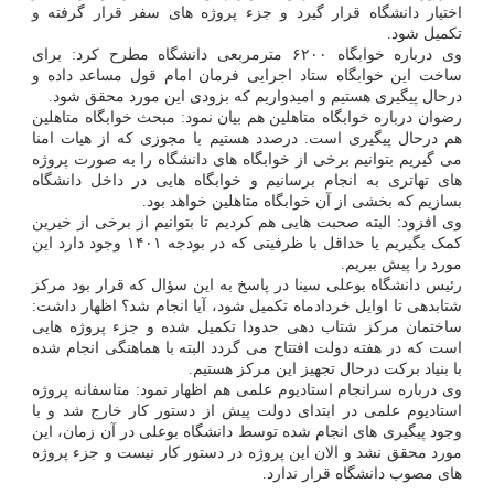
اختیار دانشگاه قرار گیرد و جزء پروژه های سفر قرار گرفته و
تکمیل شود.
وی درباره خوابگاه ۶۲۰۰ مترمربعی دانشگاه مطرح کرد: برای
ساخت این خوابگاه ستاد اجرایی فرمان امام قول مساعد داده و
درحال پیگیری هستیم و امیدواریم که بزودی این مورد محقق شود.
رضوان درباره خوابگاه متاهلین هم بیان نمود: مبحث خوابگاه متاهلین
هم درحال پیگیری است. درصدد هستیم با مجوزی که از هیات امنا
می گیریم بتوانیم برخی از خوابگاه های دانشگاه را به صورت پروژه
های تهاتری به انجام برسانیم و خوابگاه هایی در داخل دانشگاه
بسازیم که بخشی از آن خوابگاه متاهلین خواهد بود.
وی افزود: البته صحبت هایی هم کردیم تا بتوانیم از برخی از خیرین
کمک بگیریم یا حداقل با ظرفیتی که در بودجه ۱۴۰۱ وجود دارد این
مورد را پیش ببریم.
رئیس دانشگاه بوعلی سینا در پاسخ به این سؤال که قرار بود مرکز
شتابدهی تا اوایل خردادماه تکمیل شود، آیا انجام شد؟ اظهار داشت:
ساختمان مرکز شتاب دهی حدودا تکمیل شده و جزء پروژه هایی
است که در هفته دولت افتتاح می گردد البته با هماهنگی انجام شده
با بنیاد برکت درحال تجهیز این مرکز هستیم.
وی درباره سرانجام استادیوم علمی هم اظهار نمود: متاسفانه پروژه
استادیوم علمی در ابتدای دولت پیش از دستور کار خارج شد و با
وجود پیگیری های انجام شده توسط دانشگاه بوعلی در آن زمان، این
مورد محقق نشد و الان این پروژه در دستور کار نیست و جزء پروژه
های مصوب دانشگاه قرار ندارد.