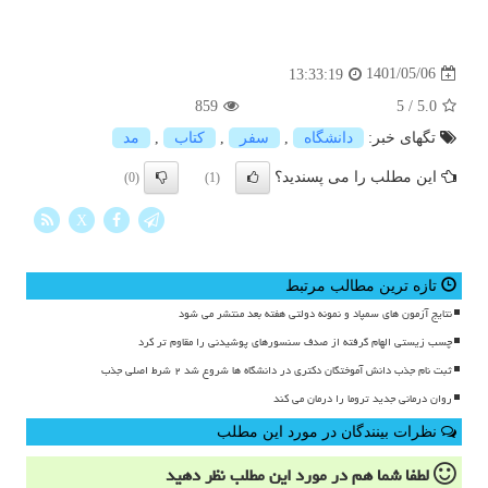
1401/05/06
13:33:19
859
5
/
5.0
تگهای خبر:
دانشگاه
,
سفر
,
كتاب
,
مد
این مطلب را می پسندید؟
(0)
(1)
X
تازه ترین مطالب مرتبط
نتایج آزمون های سمپاد و نمونه دولتی هفته بعد منتشر می شود
چسب زیستی الهام گرفته از صدف سنسورهای پوشیدنی را مقاوم تر کرد
ثبت نام جذب دانش آموختگان دکتری در دانشگاه ها شروع شد ۲ شرط اصلی جذب
روان درمانی جدید تروما را درمان می کند
نظرات بینندگان در مورد این مطلب
لطفا شما هم
در مورد این مطلب
نظر دهید