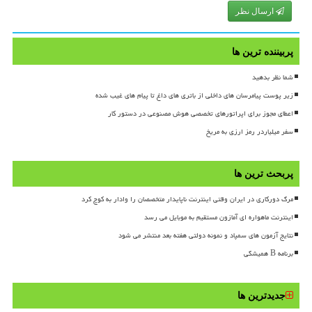
ارسال نظر
پربیننده ترین ها
شما نظر بدهید
زیر پوست پیامرسان های داخلی از باتری های داغ تا پیام های غیب شده
اعطای مجوز برای اپراتورهای تخصصی هوش مصنوعی در دستور کار
سفر میلیاردر رمز ارزی به مریخ
پربحث ترین ها
مرگ دورکاری در ایران وقتی اینترنت ناپایدار متخصصان را وادار به کوچ کرد
اینترنت ماهواره ای آمازون مستقیم به موبایل می رسد
نتایج آزمون های سمپاد و نمونه دولتی هفته بعد منتشر می شود
برنامه B همیشگی
جدیدترین ها