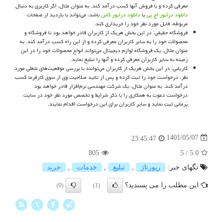
معرفی کرده و با فروش آنها کسب درآمد کند. به عنوان مثال، اگر کاربری به دنبال
دانلود درایور اچ پی
یا
دانلود درایور کانن
باشد، می‌تواند با بازدید از صفحات
مربوطه، فایل مورد نظر خود را خریداری کند.
فروشگاه حقیقی: در این بخش هریک از کاربران قادر خواهد بود تا فروشگاه و
محصولات خود را به سایر کاربران معرفی کرده و از این راه کسب درآمد کند. به
عنوان مثال، یک فروشگاه لوازم دیجیتال می‌تواند انواع محصولات خود را در این
زمینه به سایر کاربران معرفی کرده و آنها را تبلیغ نماید.
کاریابی: در این بخش هریک از کاربران می‌توانند با بررسی موقعیت‌های شغلی مورد
نظر، درخواست خود را ثبت کرده و پس از تائید صلاحیت وی از سوی کارفرما کسب
درآمد کند. به عنوان مثال، یک شرکت مهندسی نرم‌افزار قادر خواهد بود
درخواست دعوت به همکاری را با ذکر شرایط و تخصص مورد نظر خود در سایت
پُرمانی ثبت نماید و سایر کاربران برای این درخواست اقدام نمایند.
1401/05/07
23:45:47
805
5
/
5.0
تگهای خبر:
رپورتاژ
,
تبلیغ
,
خدمات
,
خرید
این مطلب را می پسندید؟
(0)
(1)
X