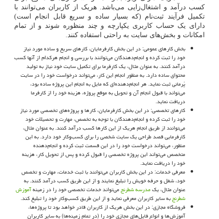
کسب درآمد و اشتغال‌زایی می‌باشد. هریک از کاربران می‌توانند با
تکمیل فرآیند ثبت‌نام (که بسیار ساده و سریع قابل انجام است)
دارای یک حساب کاربری یکپارچه و چند منظوره شوند و از تمام
امکانات و بخش‌های سایت به راحتی استفاده کنند.
بخش کارهای عمومی: در این بخش کارفرمایان، کارهای سریع و ساده مورد نیاز
خود را ثبت کرده و انجام‌دهندگان می‌توانند با بررسی و انجام هرکدام از آنها کسب
درآمد کنند. به عنوان مثال، یک کارفرما برای تکمیل سایت خود نیاز به تولید
محتوای ساده دارد. به منظور انجام این کار، می‌تواند درخواست خود را در سایت
پُرمانی ثبت نماید. هر انجام‌دهنده‌ای که مایل به انجام این پروژه ساده بود،
می‌تواند با قبول انجام آن و تحویل به موقع پروژه، هزینه خود را از کارفرما
دریافت نماید.
کارهای تخصصی: در این بخش کارفرمایان، کارها و پروژه‌های تخصصی مورد نیاز
خود را ثبت کرده و انجام‌دهندگان با توجه به تخصص، مهارت و تحصیلات خود
می‌توانند از طریق انجام هریک از این کارها کسب درآمد کنند. به عنوان مثال،
کارفرمایی قصد طراحی یک سایت شخصی را برای کسب‌وکار خود دارد. به این
منظور، می‌تواند درخواست خود را در این قسمت ثبت کرده و انجام‌دهنده
متخصص می‌تواند این پروژه تخصصی را قبول کرده و پس از تحویل کار، هزینه
خود را دریافت نماید.
معرفی خدمات: در این بخش کاربران می‌توانند با ثبت خدمات، مهارت و تخصص
خود، شغل و حرفه خویش را تبلیغ نمایند و از این طریق کسب درآمد کنند. به
عنوان مثال، یک
مدرسه شطرنج
می‌تواند خدمات تخصصی خود را در زمینه
آموزش
شطرنج
به سایر کاربران معرفی نماید و از این طریق کسب‌وکار خود را تبلیغ کند.
فروشگاه مجازی: در این بخش هریک از کاربران قادر خواهد بود تا پروژ‌ه‌ها،
آموزش‌ها و انواع فایل‌های مجازی خود را (در تمام زمینه‌ها) به سایر کاربران