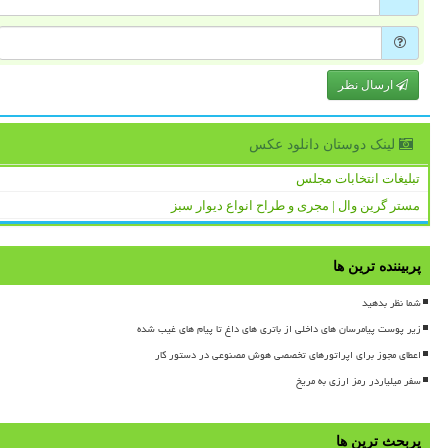
ارسال نظر
لینک دوستان دانلود عكس
تبلیغات انتخابات مجلس
مستر گرین وال | مجری و طراح انواع دیوار سبز
پربیننده ترین ها
شما نظر بدهید
زیر پوست پیامرسان های داخلی از باتری های داغ تا پیام های غیب شده
اعطای مجوز برای اپراتورهای تخصصی هوش مصنوعی در دستور کار
سفر میلیاردر رمز ارزی به مریخ
پربحث ترین ها