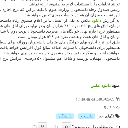
توانند تخلفات را با مستندات لازم به صندوق ارائه نمایند.
این نشست میزان آن هم در جلسات بعدی تعیین خواهد شد.
به گزارش
دانلود
تومان، اتاق های پنج تا ۶ نفره ۴۱۱ هزارتومان و در نهایت برای اتاق های هفت و هشت نفره ۳۵۲ هزار تومان تعیین شده است.
تومان و اتاق های هفت و هشت نفره هم ۵۲۸ هزار تومان است.
طبق این نرخ اجاره بهای خوابگاه های متاهلی دانشجویان روزانه برای سطح چهار با امکانات مشترک ۶۷۵ هزار تومان و دانشجویان متاهل دوره ش
خواهند داشت و سکونت غیر مجاز مشمول جریمه ۱۰ برابری خواهد شد.
دانشجویان مهمان، بورسیه و شاغل هم مشمول ۵۰ درصدی افزایش نرخ اجاره بها خواهند شد. براین اساس مبنای محاسبه برای ترم های اول و دوم، چهار ماه و نیم برای تابستان ۲.۵ است.
منبع:
دانلود عكس
1401/05/09
12:39:46
5
/
5.0
تگهای خبر:
دانشجو
,
دانشگاه
این مطلب را می پسندید؟
(0)
(1)