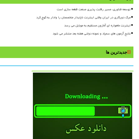
توسعه فناوری، مسیر رقابت پذیری صنعت قطعه سازی است
مرگ دورکاری در ایران وقتی اینترنت ناپایدار متخصصان را وادار به کوچ کرد
اینترنت ماهواره ای آمازون مستقیم به موبایل می رسد
نتایج آزمون های سمپاد و نمونه دولتی هفته بعد منتشر می شود
جدیدترین ها