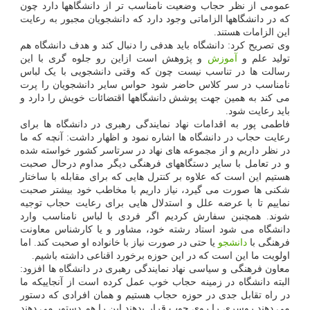
عمومی از نظر حجاب وضعیت نامناسب تر از دانشگاهها دارد چون
که در دانشگاهها الزاماتی وجود دارد که دانشجویان مجبور به رعایت
این الزامات هستند.
وی تصریح کرد: دانشگاه باید هدفی را دنبال کند و هدف دانشگاه هم
تولید علم و
آموزش
و پژوهش است ازاین رو جلوه گری با این
رسالت ها در تناسب نیست چون که وقتی دانشجویی با یک لباس
نامناسب در سر کلاس حاضر شود حواس سایر دانشجویان را پرت
می کند به همین جهت پوشش دانشگاهها اقتضائات خویش را دارد و
باید رعایت شود.
فاطمی پور به اقدامات نهاد نمایندگی رهبری در دانشگاه ها برای
رعایت حجاب در دانشگاه ها اشاره نمود و اظهار داشت: آنچه که ما
در نظر داریم و از مجموعه های نهاد در سرتاسر کشور خواسته شده
و در تعامل با سایر دستگاههای فرهنگی دیگر مداوم درحال صحبت
هستیم این است که علاوه بر کنترل هایی که برای مقابله با ساختار
شکنی ها صورت می گیرد، نیاز داریم با مخاطب خود بیشتر صحبت
نماییم تا با عرضه علل و استدلال هایی برای رعایت حجاب توجیه
شوند. همچنبن سفارش کردیم اگر فردی با لباس نامناسب وارد
دانشگاه می شود استاد رشته خود، مشاور و یا کارشناس معاونت
فرهنگی با
دانشجو
یا حتی در صورت نیاز با خانواده او صحبت کند. اما
اولویت ما این است که در این حوزه برخورد اقناعی داشته باشیم.
معاون فرهنگی و سیاسی نهاد نمایندگی رهبری در دانشگاه ها افزود:
البته دانشگاه در زمینه حجاب خوب عمل کرده است از آنجاییکه ما
در راه تقابل جدی در حوزه حجاب هستیم و همان افرادی که دستور
می دهند روسری را روی چوب قرار بدهند این را هم دستور می دهند