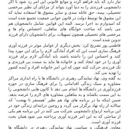
نیاز دارد که باید فراهم گردد و موانع قانونی این امر رد شود تا اگر
دانشجویی فرزندی را به دنیا آورد بتواند از مزایای آن نظیر مرخصی
تحصیلی، بیمه، حق عائله مندی و سایر مشوق ها استفاده نماید که
این مشوق ها توسط دولت در قانون جوانی جمعیت تجمیع شده است
که امیدوارم به اجرا برسد. البته این قوانین شامل دانشجویان هم
می باشد که ساخت خوابگاه های متاهلی، اختصاص وام ها و
مرخصی های تحصیلی همچون تسهیلات برای دانشجویان دارای فرزند
تدوین شده است.
فاطمی پور تصریح کرد: بخش دیگری از عوامل موثر در فرزند آوری
فرهنگ سازی است این که افراد آمادگی لازم را برای این مورد پیدا
کنند و احساس این را داشته باشند باید آمادگی لازم برای فرزند
آوری را در خود ایجاد کنند و خانواده ها نباید به سمت بی فرزندی و
تک فرزندی حرکت کنند چون که این امر خانواده افراد و آینده کشور
را تهدید می کند.
به گفته وی، نهاد نمایندگی رهبری در دانشگاه ها با راه اندازی مراکز
مشاوره و سبک زندگی اقداماتی را برای فرهنگ سازی در حوزه
فرزندآوری در دانشگاه ها انجام می دهد تا کانون هایی دانشجویی را
به این سمت بکشاند و به متاهلین مشاوره های لازم را عرضه بدهد.
ضمن اینکه ما در برنامه های نهاد هم نظیر "همسفر تا بهشت" که
سالانه از راه نهاد برگزار می گردد و زوجین درابتدای زندگی خود در
این برنامه ازدواج دانشجویی شرکت می کنند در این برنامه هم یکی
از مباحثی که به این امر فرزند آوری پرداخته می شود همان بحث
فرزند آوری است.
معاون فرهنگی و سیاسی نهاد نمایندگی رهبری در دانشگاه ها