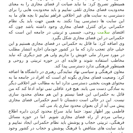
همینطور تصریح کرد: ما نباید صیانت از فضای مجازی را به معنای
محدودیت فضای مجازی تلقی نماییم و باید محدودیت هایی را برای
دسترسی به سایت های غیر اخلاقی فراهم نماییم تا بچه های ما به
این سایت ها دسترسی پیدا نکنند. به همین جهت باید یک نظام
حکمرانی برای کنترل فضای مجازی وجود داشته باشد چون که
اقتضای
سلامت
روحی، جسمی و تربیتی در جامعه این است که
حکمرانی در این فضای مجازی شکل بگیرد.
وی اضافه کرد: ما قائل به حکمرانی در فضای مجازی هستیم و این
خیلی جای تعجب دارد که ما در کشور خودمان اجازه انتشار مطلب
در مورد سردار ملی خویش را نداریم ولی هر چیز دیگری که نباید
مخاطب استفاده شوند و فایده ای در حوزه تربیتی و روحی و
همینطور فرهنگی ندارد دسترسی پیدا کند.
معاون فرهنگی و سیاسی نهاد نمایندگی رهبری در دانشگاه ها اضافه
کرد: وضعیت فضای مجازی بگونه ای است که افراد در جامعه ما به
محتوای هویت بخشی دسترسی ندارد اما به مطالب غیر اخلاقی دیگر
به سادگی دست می یابند. هیچ فرد عاقلی نمی تواند ادعا کند که من
قائل به حکمرانی این فضا نیستم و این هم معنای محدود سازی
نیست. این در حالی است دشمنان تا اسم حکمرانی فضای مجازی
پیش می آید از آن بعنوان محدود سازی یاد می کند.
فاطمی پور اظهار نمود: حتما نباید سراغ محدود کردن دایره اطلاع
رسانی مردم از راه فضای مجازی شویم. اما در حوزه مسائل
فرهنگی، تربیتی حجاب و پوشش باید نظام حکمرانی ایجاد نماییم و
نباید سایت های متناقض با فرهنگ پوشش و حجاب در کشور وجود