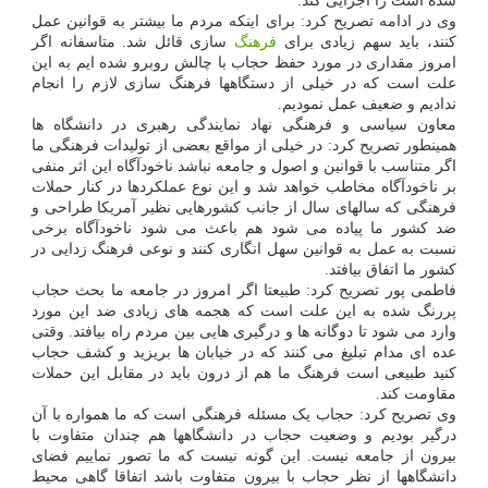
شده است را اجرایی کند.
وی در ادامه تصریح کرد: برای اینکه مردم ما بیشتر به قوانین عمل
کنند، باید سهم زیادی برای
فرهنگ
سازی قائل شد. متاسفانه اگر
امروز مقداری در مورد حفظ حجاب با چالش روبرو شده ایم به این
علت است که در خیلی از دستگاهها فرهنگ سازی لازم را انجام
ندادیم و ضعیف عمل نمودیم.
معاون سیاسی و فرهنگی نهاد نمایندگی رهبری در دانشگاه ها
همینطور تصریح کرد: در خیلی از مواقع بعضی از تولیدات فرهنگی ما
اگر متناسب با قوانین و اصول و جامعه نباشد ناخودآگاه این اثر منفی
بر ناخودآگاه مخاطب خواهد شد و این نوع عملکردها در کنار حملات
فرهنگی که سالهای سال از جانب کشورهایی نظیر آمریکا طراحی و
ضد کشور ما پیاده می شود هم باعث می شود ناخودآگاه برخی
نسبت به عمل به قوانین سهل انگاری کنند و نوعی فرهنگ زدایی در
کشور ما اتفاق بیافتد.
فاطمی پور تصریح کرد: طبیعتا اگر امروز در جامعه ما بحث حجاب
پررنگ شده به این علت است که هجمه های زیادی ضد این مورد
وارد می شود تا دوگانه ها و درگیری هایی بین مردم راه بیافتد. وقتی
عده ای مدام تبلیغ می کنند که در خیابان ها بریزید و کشف حجاب
کنید طبیعی است فرهنگ ما هم از درون باید در مقابل این حملات
مقاومت کند.
وی تصریح کرد: حجاب یک مسئله فرهنگی است که ما همواره با آن
درگیر بودیم و وضعیت حجاب در دانشگاهها هم چندان متفاوت با
بیرون از جامعه نیست. این گونه نیست که ما تصور نماییم فضای
دانشگاهها از نظر حجاب با بیرون متفاوت باشد اتفاقا گاهی محیط