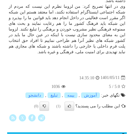
داشته باشد.
وی در انتها تصریح کرد: من لزوما نظرم این نیست که مردم از
شبکه اجتماعی اینستاگرام استفاده نکنند، اما معتقد هستم این شبکه
اگر مقرر است فعالیتی در داخل انجام دهد باید قوانین ما را بپذیرد و
این شبکه باید فرهنگ کشور ما را هم رعایت نمایند و بحث های
ممنوعه فرهنگی نظیر مشروب خوردن و برهنگی را تبلیغ نکنند. لزوما
این به معنای محدود سازی نیست با اینکه در عین حال ما باید در
کشور شبکه های نظیر آنرا هم طراحی نماییم تا افراد حق انتخاب
پلت فرم داخلی یا خارجی را داشته باشند و شبکه های مجازی هم
نباید تهدیدی برای امنیت ملی، فرهنگی و غیره باشد.
1401/05/11
14:35:10
1036
5
/
5.0
تگهای خبر:
آموزش
,
بیمه
,
تبلیغ
,
دانشجو
این مطلب را می پسندید؟
(0)
(1)
X