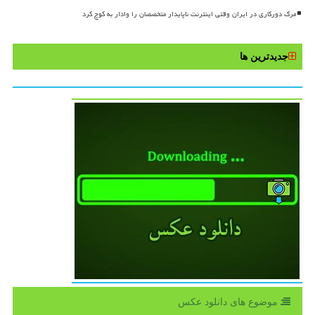
مرگ دورکاری در ایران وقتی اینترنت ناپایدار متخصصان را وادار به کوچ کرد
جدیدترین ها
موضوع های دانلود عكس