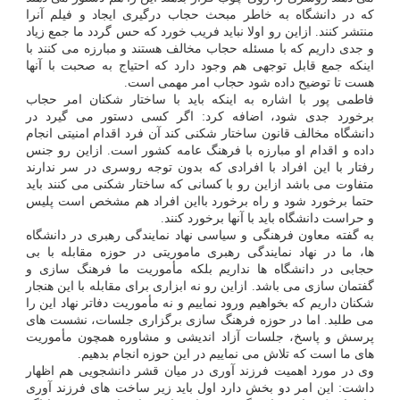
که در دانشگاه به خاطر مبحث حجاب درگیری ایجاد و فیلم آنرا
منتشر کنند. ازاین رو اولا نباید فریب خورد که حس گردد ما جمع زیاد
و جدی داریم که با مسئله حجاب مخالف هستند و مبارزه می کنند با
اینکه جمع قابل توجهی هم وجود دارد که احتیاج به صحبت با آنها
هست تا توضیح داده شود حجاب امر مهمی است.
فاطمی پور با اشاره به اینکه باید با ساختار شکنان امر حجاب
برخورد جدی شود، اضافه کرد: اگر کسی دستور می گیرد در
دانشگاه مخالف قانون ساختار شکنی کند آن فرد اقدام امنیتی انجام
داده و اقدام او مبارزه با فرهنگ عامه کشور است. ازاین رو جنس
رفتار با این افراد با افرادی که بدون توجه روسری در سر ندارند
متفاوت می باشد ازاین رو با کسانی که ساختار شکنی می کنند باید
حتما برخورد شود و راه برخورد بااین افراد هم مشخص است پلیس
و حراست دانشگاه باید با آنها برخورد کنند.
به گفته معاون فرهنگی و سیاسی نهاد نمایندگی رهبری در دانشگاه
ها، ما در نهاد نمایندگی رهبری ماموریتی در حوزه مقابله با بی
حجابی در دانشگاه ها نداریم بلکه مأموریت ما فرهنگ سازی و
گفتمان سازی می باشد. ازاین رو نه ابزاری برای مقابله با این هنجار
شکنان داریم که بخواهیم ورود نماییم و نه مأموریت دفاتر نهاد این را
می طلبد. اما در حوزه فرهنگ سازی برگزاری جلسات، نشست های
پرسش و پاسخ، جلسات آزاد اندیشی و مشاوره همچون مأموریت
های ما است که تلاش می نماییم در این حوزه انجام بدهیم.
وی در مورد اهمیت فرزند آوری در میان قشر دانشجویی هم اظهار
داشت: این امر دو بخش دارد اول باید زیر ساخت های فرزند آوری