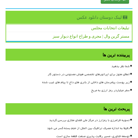
لینک دوستان دانلود عكس
تبلیغات انتخابات مجلس
مستر گرین وال | مجری و طراح انواع دیوار سبز
پربیننده ترین ها
شما نظر بدهید
اعطای مجوز برای اپراتورهای تخصصی هوش مصنوعی در دستور کار
زیر پوست پیامرسان های داخلی از باتری های داغ تا پیام های غیب شده
سفر میلیاردر رمز ارزی به مریخ
پربحث ترین ها
تسویه فرامرزی با رمزارز در مرکز ملی فضای مجازی بررسی گردید
دقیقا به اندازه مصرف ترافیک بین الملل از حجم بسته کسر می شود
توسعه فناوری، مسیر رقابت پذیری صنعت قطعه سازی است