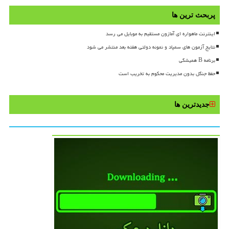
پربحث ترین ها
اینترنت ماهواره ای آمازون مستقیم به موبایل می رسد
نتایج آزمون های سمپاد و نمونه دولتی هفته بعد منتشر می شود
برنامه B همیشگی
حفظ جنگل بدون مدیریت محکوم به تخریب است
جدیدترین ها