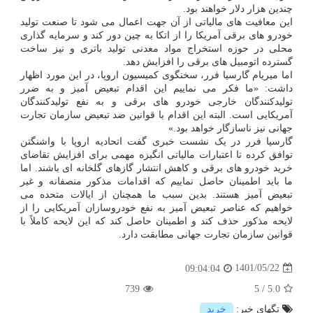
چندین هزار دلار خواهند بود.
این معافیت های مالیاتی از آن جهت اعمال می شود تا صنعت تولید
خودرو های برقی آمریکا را از اتکا به چین دور کند و سرمایه گذاری
محلی در حوزه استخراج مواد معدنی تولید باتری و نیز ساخت
گسترده اتومبیل های برقی را افزایش دهد.
اما میریام گارسیا فرر، سخنگوی کمیسیون اروپا، در این مورد اظهار
داشت: «ما فکر می نماییم این اقدام تبعیض آمیز و به ضرر
تولیدکنندگان خارجی خودرو های برقی و به نفع تولیدکنندگان
آمریکایی است. البته این اقدام با قوانین ضد تبعیض سازمان تجارت
جهانی نیز ناسازگار خواهد بود.»
گارسیا فرر در یک نشست خبری گفت اتحادیه اروپا با واشنگتن
توافق کرده تا اعتبارات مالیاتی انگیزه مهمی برای افزایش تقاضای
خرید خودرو های برقی و کاهش انتشار گازهای گلخانه ای باشند. اما
ما باید اطمینان حاصل نماییم که اقدامات مذکور منصفانه و غیر
تبعیض آمیز هستند. بدین سبب ما همچنان از ایالات متحده می
خواهیم که عناصر تبعیض آمیز به نفع خودروسازان آمریکایی را از
لایحه مذکور حذف کند و اطمینان حاصل کند که این لایحه کاملاً با
قوانین سازمان تجارت جهانی مطابقت دارد.
1401/05/22
09:04:04
739
5
/
5.0
تگهای خبر:
خرید