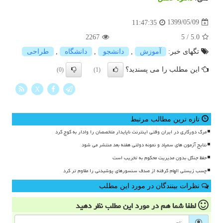
1399/05/09
11:47:35
2267
5
/
5.0
تگهای خبر:
آموزش
,
دانشجو
,
دانشگاه
,
طراحی
این مطلب را می پسندید؟
(0)
(1)
X
تازه ترین مطالب مرتبط
مرگ دورکاری در ایران وقتی اینترنت ناپایدار متخصصان را وادار به کوچ کرد
نتایج آزمون های سمپاد و نمونه دولتی هفته بعد منتشر می شود
حفظ جنگل بدون مدیریت محکوم به تخریب است
چسب زیستی الهام گرفته از صدف سنسورهای پوشیدنی را مقاوم تر کرد
نظرات بینندگان در مورد این مطلب
لطفا شما هم
در مورد این مطلب
نظر دهید