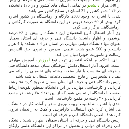
از 140 هزار
دانشجو
در تمامی استان های کشور و در 176 دانشکده
در ۱۱۴ شهر کشور و 31 استان در سطح کشور می باشد.
نقدی با اشاره به وجود 2300 کارگاه و آزمایشگاه در کشور اشاره
کرد: بیش از 60 درصد دروس در این دانشگاه به صورت کارگاهی و
آزمایشگاهی برگزار می گردد.
وی آمار اشتغال فارغ التحصیلان این دانشگاه را بیش از 63 درصد
برشمرد و اظهار داشت: دانشگاه فنی و حرفه ای استان سمنان
بعنوان تنها دانشگاه دولتی مهارتی در استان در 4 دانشکده با 4 هزار
دانشجو و 500 عضو هیئت علمی، مدرس و نیروی حق التدریس
رسالت و ماموریت خودرا دنبال می کند.
نقدی با تاکید بر اینکه اقتصادی ترین نوع
آموزش
، آموزش مهارتی
است، افزود: آمار اشتغال دانش آموختگان نشان میدهد دانشگاه فنی
و حرفه ای متناسب با نیاز صنعت رشته های تحصیلی را ارائه می
دهد تا دانشجو پس از فارغ التحصیلی دغدغه اشتغال نداشته باشد.
رئیس دانشگاه فنی و حرفه ای استان سمنان تصریح کرد: ۵۸ رشته
کاردانی و کارشناسی مهارتی در این دانشگاه بمنظور تقویت ارتباط
صنعت با دانشگاه ارائه می شود که از این تعداد ۳۸ رشته در مقطع
کاردانی و ۲۰ رشته در مقطع کارشناسی است.
نقدی با اشاره به اهمیت تربیت نیروی ماهر و آماده کار در دانشگاه
ها، اشاره کرد: خود اشتغالی، کارآفرینی و کمک به راندمان نیروی
کار، هدف اصلی دانشگاه فنی و حرفه ای است.
رییس دانشگاه فنی و حرفه ای استان سمنان اظهار داشت: دانشگاه
فنی وحرفه ای دولتی و تحصیل در مراکز این دانشگاه علمی رایگان