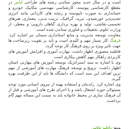
است و در سال جدید مجوز ستاندن رشته های طراحی
لباس
در
مقطع کارشناسی پیوسته، کارشناسی مهندسی مکانیک خودرو و
حسابداری به صورت ناپیوسته و رشته های کاردانی مانند انرژی
تجدیدپذیر خورشیدی، تبرید، گرافیک، تربیت بدنی، معماری، هنرهای
تجسمی-نقاشی، تولید و بهره برداری گیاهان دارویی و معطر، از
وزارت علوم، تحقیقات و فناوری ستاندن شده است.
معاونت توسعه مدیریت و منابع استانداری سمنان نیز اشاره کرد:
فرهنگ
کار بسیار مهم و کلیدی است و باید بر تقویت زیرساخت ها
جهت تاثیر ویژه بر روی فرهنگ کار توجه گردد.
فاطمه منصوری اظهار داشت: مهارت آموزی و افزایش آموزش های
کاربردی راهکار مهم کاهش بیکاری است.
وی با اشاره به سند استراتژیک توسعه آموزش های مهارتی استان
اظهار داشت: ترویج و توسعه فرهنگ مهارت های آموزشی از مهم
ترین اهداف این سند است که دانشگاه ها باید از این ظرفیت بهره
گیرند.
وی اشاره کرد: راندمان و استفاده بهینه از نیروی انسانی مورد توجه
مسئولان حوزه اشتغال باشد و با اجرای طرح های آموزشی و قبل از
آن فرهنگ سازی در محیط خانواده باید به سمت این مساله مهم گام
برداشت.
منبع:
دانلود عكس