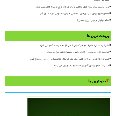
زیر پوست پیامرسان های داخلی از باتری های داغ تا پیام های غیب شده
اعطای مجوز برای اپراتورهای تخصصی هوش مصنوعی در دستور کار
سفر میلیاردر رمز ارزی به مریخ
پربحث ترین ها
دقیقا به اندازه مصرف ترافیک بین الملل از حجم بسته کسر می شود
توسعه فناوری، مسیر رقابت پذیری صنعت قطعه سازی است
مرگ دورکاری در ایران وقتی اینترنت ناپایدار متخصصان را وادار به کوچ کرد
اینترنت ماهواره ای آمازون مستقیم به موبایل می رسد
جدیدترین ها