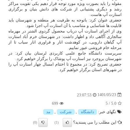
مقوله را باید بصورت ویژه مورد توجه قرار دهیم یکی تقویت مراکز
رشد و دیگری پشتیبانی از شرکت های دانش بنیان و برگزاری
استارت آپ هاست.
جعفری عنوان کرد: باتوجه به ظرفیت هر منطقه و شهرستان باید
قابلیت ها شناسایی و متناسب با آن استارت آپ اجرا شود.
وی از اجرای استارت آپ درباب محصول گردوی الشتر در مهرماه
سالجاری آگاهی داد و اظهار داشت: در شهرستان خرم آباد استارت
آپ گیاهان دارویی، در کوهدشت انار و فراوری انار سیاب تا از
مرحله خام فروشی عبور نماییم.
سرپرست دانشگاه جامع علمی کاربردی لرستان بیان کرد: در
شهرستان بروجرد نیز استارت آپ پوشاک را برگزار خواهیم کرد.
جعفری تصریح کرد: در مجموع تا اختتام امسال چهار استارت آپ را
در شهرهای استان برگزار خواهیم کرد.
1401/05/23
23:07:53
699
5
/
5.0
تگهای خبر:
دانشگاه
,
شركت
,
مد
این مطلب را می پسندید؟
(0)
(1)