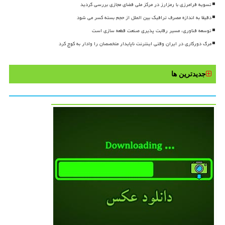
تسویه فرامرزی با رمزارز در مرکز ملی فضای مجازی بررسی گردید
دقیقا به اندازه مصرف ترافیک بین الملل از حجم بسته کسر می شود
توسعه فناوری، مسیر رقابت پذیری صنعت قطعه سازی است
مرگ دورکاری در ایران وقتی اینترنت ناپایدار متخصصان را وادار به کوچ کرد
جدیدترین ها