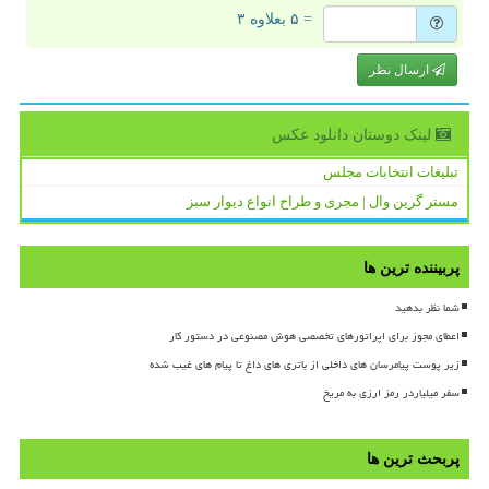
= ۵ بعلاوه ۳
ارسال نظر
لینک دوستان دانلود عكس
تبلیغات انتخابات مجلس
مستر گرین وال | مجری و طراح انواع دیوار سبز
پربیننده ترین ها
شما نظر بدهید
اعطای مجوز برای اپراتورهای تخصصی هوش مصنوعی در دستور کار
زیر پوست پیامرسان های داخلی از باتری های داغ تا پیام های غیب شده
سفر میلیاردر رمز ارزی به مریخ
پربحث ترین ها