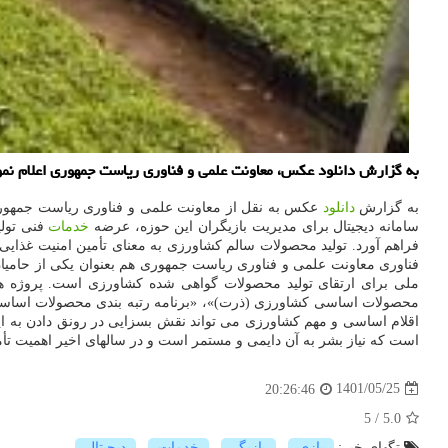
به گزارش دانلود عکس، معاونت علمی و فناوری ریاست جمهوری اعلام نمود جهش تو
به گزارش
دانلود
عکس به نقل از معاونت علمی و فناوری ریاست جمهوری
سامانه دیجیتال برای مدیریت بازیگران این حوزه، عرضه
خدمات
فنی تولی
فراهم آورد. تولید محصولات سالم کشاورزی به معنای تأمین امنیت غذا
ملی برای ارتقای تولید محصولات گواهی شده کشاورزی است. پروژه ها
محصولات اساسی کشاورزی (ذرت)»، «برنامه رتبه بندی محصولات اساسی 
اقلام اساسی و مهم کشاورزی می تواند نقش بسزایی در رونق دادن به ای
است که نیاز بشر به آن دایمی و مستمر است و در سالهای اخیر اهمیت تأ
1401/05/25
20:26:46
5
/
5.0
تگهای خبر:
بازی
,
بازیگر
,
خدمات
,
دیجیتال