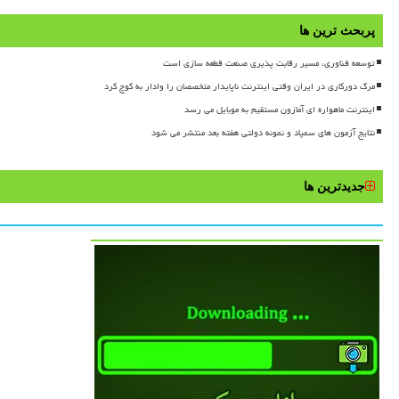
پربحث ترین ها
توسعه فناوری، مسیر رقابت پذیری صنعت قطعه سازی است
مرگ دورکاری در ایران وقتی اینترنت ناپایدار متخصصان را وادار به کوچ کرد
اینترنت ماهواره ای آمازون مستقیم به موبایل می رسد
نتایج آزمون های سمپاد و نمونه دولتی هفته بعد منتشر می شود
جدیدترین ها