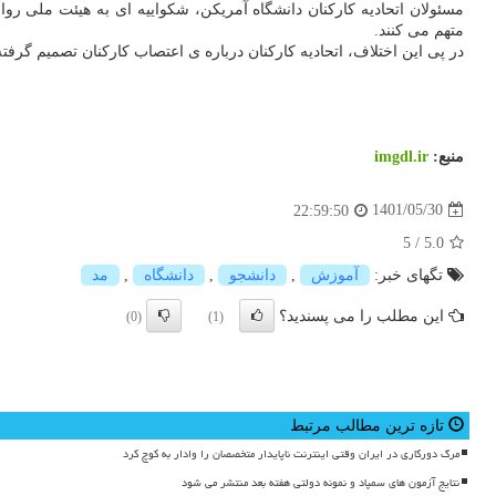
مسئولان اتحادیه کارکنان دانشگاه آمریکن، شکواییه ای به هیئت ملی روابط
متهم می کنند.
در پی این اختلاف، اتحادیه کارکنان درباره ی اعتصاب کارکنان تصمیم گرفته است. اگر توافقی میان دو طرف تا ۲۲ ماه آگوست، زمان بازگشت
منبع:
imgdl.ir
1401/05/30
22:59:50
5
/
5.0
تگهای خبر:
آموزش
,
دانشجو
,
دانشگاه
,
مد
این مطلب را می پسندید؟
(0)
(1)
تازه ترین مطالب مرتبط
مرگ دورکاری در ایران وقتی اینترنت ناپایدار متخصصان را وادار به کوچ کرد
نتایج آزمون های سمپاد و نمونه دولتی هفته بعد منتشر می شود