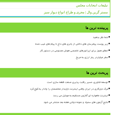
تبلیغات انتخابات مجلس
مستر گرین وال | مجری و طراح انواع دیوار سبز
پربیننده ترین ها
شما نظر بدهید
زیر پوست پیامرسان های داخلی از باتری های داغ تا پیام های غیب شده
اعطای مجوز برای اپراتورهای تخصصی هوش مصنوعی در دستور کار
سفر میلیاردر رمز ارزی به مریخ
پربحث ترین ها
توسعه فناوری، مسیر رقابت پذیری صنعت قطعه سازی است
مرگ دورکاری در ایران وقتی اینترنت ناپایدار متخصصان را وادار به کوچ کرد
اینترنت ماهواره ای آمازون مستقیم به موبایل می رسد
نتایج آزمون های سمپاد و نمونه دولتی هفته بعد منتشر می شود