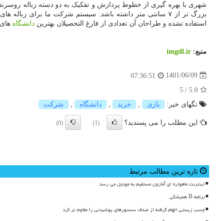
شهری با بهره گیری از خطوط پردازش و تفکیک به دو دسته زباله روسرندی 
بزرگ تر از ۷ سانتی متر داشته باشد. سیستم شرکت ما برا
استفاده نشده و طراحان آن تعدادی از فارغ التحصیلان بهترین
دانشگاه
های 
منبع:
imgdl.ir
1401/06/09
07:36:51
5
/
5.0
تگهای خبر:
بازی
,
خرید
,
دانشگاه
,
شركت
این مطلب را می پسندید؟
(0)
(1)
تازه ترین مطالب مرتبط
اینترنت ماهواره ای آمازون مستقیم به موبایل می رسد
برنامه B همیشگی
چسب زیستی الهام گرفته از صدف سنسورهای پوشیدنی را مقاوم تر کرد