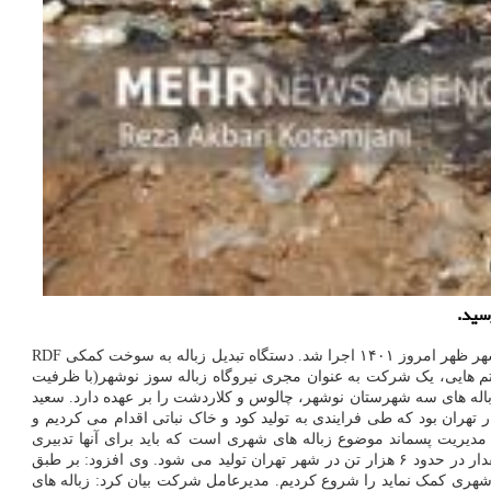
عکس به نقل از صندوق نوآوری و شکوفایی، مراسم شروع به کار دستگاه تبدیل زباله به سوخت کمکی RDF در نیروگاه زباله سوز نوشهر ظهر امروز ۱۴۰۱ اجرا شد. دستگاه تبدیل زباله به سوخت کمکی RDF
تم هایی، یک شرکت به عنوان مجری نیروگاه زباله سوز نوشهر(با ظرفیت
زی سازی، امحاء زباله های سه شهرستان نوشهر، چالوس و کلاردشت را بر عهده دارد. سعید
یت زباله های میدان مرکزی میوه و تره بار تهران بود که طی فرایندی به تولید کود و خاک نباتی اقدام می کردیم و
مدیریت پسماند موضوع زباله های شهری است که باید برای آنها تدبیری
اندیشید. نجفی زنگنه با اعلان اینکه امروز چیزی قریب به ۵۸ هزار تن زباله شهری بصورت روزانه در کل کشور تولید می شود، اظهار داشت: از این مقدار در حدود ۶ هزار تن در شهر تهران تولید می شود. وی افزود: بر طبق
شهری کمک نماید را شروع کردیم. مدیرعامل شرکت بیان کرد: زباله های