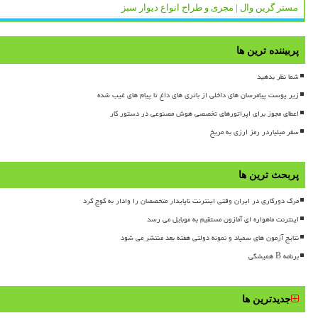
مستر گرین وال | مجری و طراح انواع دیوار سبز
پربیننده ترین ها
شما نظر بدهید
زیر پوست پیامرسان های داخلی از باتری های داغ تا پیام های غیب شده
اعطای مجوز برای اپراتورهای تخصصی هوش مصنوعی در دستور کار
سفر میلیاردر رمز ارزی به مریخ
پربحث ترین ها
مرگ دورکاری در ایران وقتی اینترنت ناپایدار متخصصان را وادار به کوچ کرد
اینترنت ماهواره ای آمازون مستقیم به موبایل می رسد
نتایج آزمون های سمپاد و نمونه دولتی هفته بعد منتشر می شود
برنامه B همیشگی
جدیدترین ها