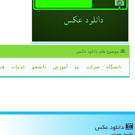
موضوع های دانلود عكس
دانشگاه
شركت
مد
آموزش
دانشجو
خدمات
فن
دانلود عكس
عکسهای موضوعی