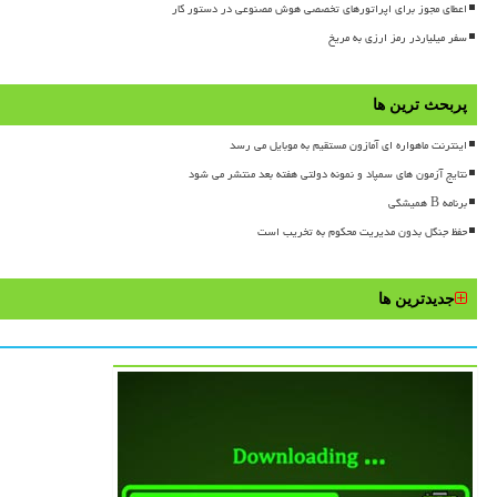
اعطای مجوز برای اپراتورهای تخصصی هوش مصنوعی در دستور کار
سفر میلیاردر رمز ارزی به مریخ
پربحث ترین ها
اینترنت ماهواره ای آمازون مستقیم به موبایل می رسد
نتایج آزمون های سمپاد و نمونه دولتی هفته بعد منتشر می شود
برنامه B همیشگی
حفظ جنگل بدون مدیریت محکوم به تخریب است
جدیدترین ها