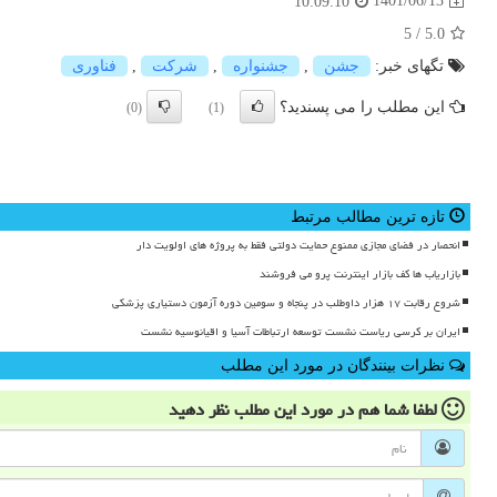
1401/06/13
10:09:10
5
/
5.0
تگهای خبر:
جشن
,
جشنواره
,
شركت
,
فناوری
این مطلب را می پسندید؟
(0)
(1)
تازه ترین مطالب مرتبط
انحصار در فضای مجازی ممنوع حمایت دولتی فقط به پروژه های اولویت دار
بازاریاب ها کف بازار اینترنت پرو می فروشند
شروع رقابت ۱۷ هزار داوطلب در پنجاه و سومین دوره آزمون دستیاری پزشکی
ایران بر کرسی ریاست نشست توسعه ارتباطات آسیا و اقیانوسیه نشست
نظرات بینندگان در مورد این مطلب
لطفا شما هم
در مورد این مطلب
نظر دهید