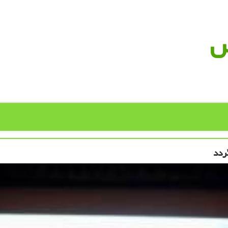
س
ردد