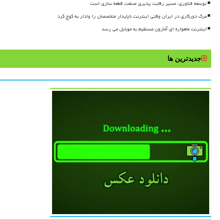
توسعه فناوری، مسیر رقابت پذیری صنعت قطعه سازی است
مرگ دورکاری در ایران وقتی اینترنت ناپایدار متخصصان را وادار به کوچ کرد
اینترنت ماهواره ای آمازون مستقیم به موبایل می رسد
جدیدترین ها