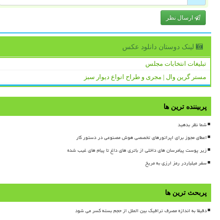
ارسال نظر
لینک دوستان دانلود عكس
تبلیغات انتخابات مجلس
مستر گرین وال | مجری و طراح انواع دیوار سبز
پربیننده ترین ها
شما نظر بدهید
اعطای مجوز برای اپراتورهای تخصصی هوش مصنوعی در دستور کار
زیر پوست پیامرسان های داخلی از باتری های داغ تا پیام های غیب شده
سفر میلیاردر رمز ارزی به مریخ
پربحث ترین ها
دقیقا به اندازه مصرف ترافیک بین الملل از حجم بسته کسر می شود