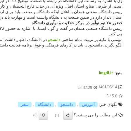
وی با اشاره به رسالت این دانشگاه در رابطه با صنعت، توضیح داد: در ا
است، از طرفی صنایع استان اقبال ویژه ای در جذب فارغ التحصیلان و کارآم
رییس دانشگاه صنعتی همدان با اعلان اینکه دانشگاه و صنعت باید برای ارت
استان دیدار دارد در ضمن صنعت به دانشگاه وابسته است و مهارت باید در ک
حضور ۲۸ تیم نوآور در مرکز خلاقیت و نوآوری دانشگاه
می کند.
مؤمنی با تکیه بر تربیت تمام ساحتی
دانشجو
در دانشگاه، اظهار داشت: ما
الگو بگیرند. دانشجویان باید در کارهای فرهنگی و فوق برنامه فعالیت داشته
منبع:
imgdl.ir
1401/06/14
23:32:29
5
/
5.0
تگهای خبر:
آموزش
,
دانشجو
,
دانشگاه
,
سفر
این مطلب را می پسندید؟
(0)
(1)