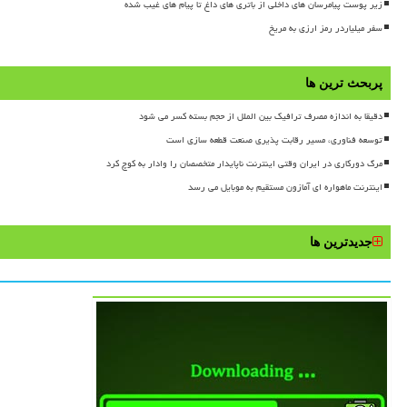
زیر پوست پیامرسان های داخلی از باتری های داغ تا پیام های غیب شده
سفر میلیاردر رمز ارزی به مریخ
پربحث ترین ها
دقیقا به اندازه مصرف ترافیک بین الملل از حجم بسته کسر می شود
توسعه فناوری، مسیر رقابت پذیری صنعت قطعه سازی است
مرگ دورکاری در ایران وقتی اینترنت ناپایدار متخصصان را وادار به کوچ کرد
اینترنت ماهواره ای آمازون مستقیم به موبایل می رسد
جدیدترین ها