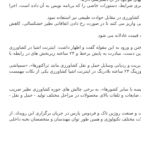
سری شرایط، دستورات خاصی را که برنامه نویس به آن داده است، اجرا
 کشاورزی در مقابل حوادث طبیعی نیز استفاده نمود.
ی واریز می کنند تا در صورت رخ دادن اتفاقاتی نظیر خشکسالی، کاهش
 قیمت عادلانه می شود.
اختن و ورود به این مقوله گفت و اظهار داشت: اینترنت اشیا در کشاورزی
فناوری نوظهوری است که با بکارگیری سنسورها نظیر حسگر نور، حسگر سنجش رطوبت هوا، حسگر سنجش رطوبت خاک، حسگر دما و مواردی از این دست، مبادرت به پایش برخط و ۲۴ ساعته زیربخش های در رابطه با
یت و ردیابی وسایل حمل و نقل کشاورزی مانند تراکتورها»، «سمپاشی
به وسیله هواپیماهای بدون سرنشین» و «بررسی وضعیت هواشناسی» به عنوان برخی کاربردهای اینترنت اشیا در کشاورزی نام برد و اظهار داشت: مانیتورینگ ۲۴ ساعته بلادرنگ در اینترنت اشیا کشاورزی یکی از نکات مهمست
ایسه با سایر کشورها»، به برخی چالش های حوزه کشاورزی نظیر ضریب
ح، ضایعات و تلفات بالای محصولات در مراحل مختلف تولید - حمل و نقل -
و صنعت روژین تاک و فردوس پارس در جریان برگزاری این رویداد، از
قولات مختلف تکنولوژی و همین طور توان مهندسان و متخصصان نخبه داخلی