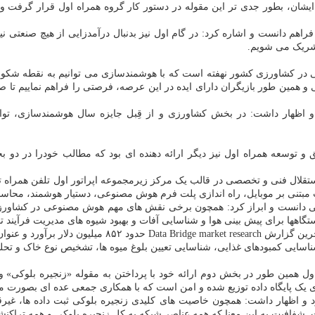
شان، بطور جدی تر این مقوله در دستور کار گروه همراه اول قرار گرفت و ه
هم دانست و اشاره کرد: در گام اول نیز بدنبال درآمدزایی از هیچ صنعتی نی
 شریک می شویم.
می در کشاورزی کشور نهفته است که با هوشمندسازی می توانیم به نقطه شکوف
 همین طور بازیگران دارای ایده در این عرصه، فرصتی را فراهم نماییم تا 
 و توسعه همراه اول نیز دیگر ارائه دهنده ای بود که مطالب خودرا در دو
و استقلال فنی و تخصصی در قالب یک مرکز زیرمجموعه اپراتور اول تلفن همر
ت مبتنی بر موبایل، راه اندازی پلت فرم هوش مصنوعی، دستیار هوشمند، محاس
فرمی دانست و ابراز کرد: همچون برخی نقش های مهم هوش مصنوعی در کشاو
گاهها برای پیش بینی هوا و شناسایی آفات و بهبود شیوه های مدیریت فرآیند 
۲ حدود ۳.۹۵ میلیارد دلار است.
ی کمبودهای غذایی، شناسایی تعیین بلوغ میوه ها، تشخیص نوع خاک و تحل
 همین طور در بخش دوم ارائه خود با پرداختن به مقوله «زنجیره بلوکی» و ت
ای یک پایگاه داده توزیع شده و امن است که با همکاری جمعی عده ای بصورت
د و اظهار داشت: همچون خاصیت های کلیدی زنجیره بلوکی ثبت داده ها، غیرقا
 شفافیت به این معنا که همه عناصر شبکه به کل زنجیره بلوکی و همه تراکنش