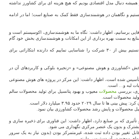
میشه دنبال مدل اقتصادی بودیم که هیچ هزینه ای برای کشاورز نداشته
ستیم و نگاهمان در هوشمندسازی فقط کمک به صنایع است؛ اما در ادامه
ایی برسانیم، اظهار داشت: نگاه ما به هوشمندسازی، اکوسیستم است و
صنایع به سمت بهره برداری از این امکانات و هوشمندسازی بخش خود گام
وی همراه اول را ارائه دهنده سلوشن های هوشمندسازانه خطاب کرد و اظهار داشت: در بخش کشاورزی و از قِبل جایزه سال هوشمندسازی، توانستیم بیش از ۳۰ شرکت را شناسایی نماییم که دارنده ابتکاراتی برای
 بخش «کشاورزی و هوش مصنوعی» و «زنجیره بلوکی و کاربردهای آن در
اه تأسیس شده است، اظهار داشت: این مرکز در پروژه های هوش مصنوعی
بات لبه و… است.
رزی، بررسی
محصولات
معیوب و بهبود پتانسیل برای تولید محصولات سالم
تولید محصولات است.
یل محصولات و پایش رشد محصولات کشاورزی بیان نمود.
أثیری که بر صنایع دارد، اظهار داشت: این فناوری برای ذخیره سازی و
 مشترک و بدون یک عنصر مرکزی نگهداری می شود.
بل تغییر بودن داده ثبت شده، غیرمتمرکز بودن (بدون نیاز به یک سرور
های موجود در آن دسترسی دارند.