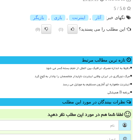
5
/
5.0
تگهای خبر:
آثار
,
اینترنت
,
بازی
,
بازیگر
این مطلب را می پسندید؟
(0)
(1)
تازه ترین مطالب مرتبط
دقیقا به اندازه مصرف ترافیک بین الملل از حجم بسته کسر می شود
مرگ دورکاری در ایران وقتی اینترنت ناپایدار متخصصان را وادار به کوچ کرد
اینترنت ماهواره ای آمازون مستقیم به موبایل می رسد
برنامه B همیشگی
نظرات بینندگان در مورد این مطلب
لطفا شما هم
در مورد این مطلب
نظر دهید