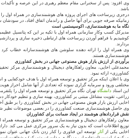
وی افزود: پس از سخنرانی مقام معظم رهبری در این عرصه و تأکیدات ای
باشد.
درجزی زیرساخت های اجرای پروژه های هوشمندسازی در همراه اول را فرا
زمانیکه صرفه جویی برای آنها حاصل و راندمان اتفاق افتاد، در سودشان
نگاه ما به هوشمندسازی، اکوسیستمی است
مدیرکل کسب وکار سازمانی همراه اول با تکیه بر این که پتانسیل عظی
کوشیدیم با فراهم آوردن زیرساخت های ارتباطی ذخیره سازی و پردازشی و
بردارند.
هوشمندسازی هستند.
برآوردی از ارزش بازار هوش مصنوعی جهانی در بخش کشاورزی
محمدعلی اخایی، معاون راهکارهای دیجیتال و هوشمندسازی مرکز تحقیق
کشاورزی» ارائه نمود.
وی با اعلان اینکه مرکز تحقیق و توسعه همراه اول با هدف خودکفایی 
مختلفی ورود و سرمایه گزاری نموده که تعدادی از آنها شامل احراز هوی
این استاد
دانشگاه
تهران نگاه مرکز تحقیق و توسعه همراه اول را پلت
زراعی، تقویت مشاغل مبتنی بر کشاورزی، بهینه سازی و تنظیم خودکار دست
اخایی ارزش بازار هوش مصنوعی جهانی در بخش کشاورزی را بر طبق آخرین گزارش Data Bridge market research حدود ۸۵۲ میلیون دلار برآورد و عنوان کرد: پیش بینی ها تا سال ۰۲۹
وی حاصل هوشمندسازی صنعت کشاورزی را در بعضی موضوعات نظیر شناسای
نقش قراردادهای هوشمند در ایجاد ضمانت برای کشاورزان
معاون راهکارهای دیجیتال و هوشمندسازی مرکز تحقیق و توسعه همراه اول
توزیع اطلاعات است که بدون نیاز به یک سرور مرکزی عمل می کند. دار
اخایی یکی از
آثار
توسعه این فناوری را کنار زدن بانک جهانی عنوان نمو
مرکزی)، امنیت (استفاده از رمزنگاری و ذات غیرمتمرکز) و شفافیت است.