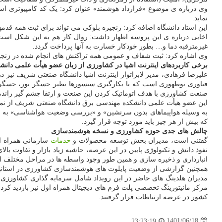
وی درباره ی موضوع «قرارداد هوشمند» عنوان کرد: یک کد کامپیوتری ا
نماید.
این استاد دانشگاه اضافه کرد: زنجیره بلوکی می تواند برای ثبت همه قدم
اخایی درباره ی این پروسه اظهار داشت: روال کار هم به این شکل است
غیرمترقبه دما و… بطور خودکار خسارت به آنها پرداخت گردد.
وی اشاره کرد: ثبت شفاف و عمومی همه تراکنش های انجام شده در زنجیر
برخی کاربردهای اینترنت اشیا در کشاورزی از زبان عضو هیأت علمی دان
علیرضا فرهادی، مدیر لابراتوار اینترنت اشیا دانشگاه صنعتی شریف نیز د
صنعت کشاورزی با هدف اتوماتیک کردن این صنعت و ارتقا چشم گیر راندم
این عضو هیأت علمی دانشکده مهندسی برق دانشگاه صنعتی شریف از نمو
که بیش از هر چیز باید مورد توجه قرار گیرد.
چالش های جدی حوزه کشاورزی و نسخه هوشمندسازی
گفتنی است، مدیران بخش توسعه محصولات و
خدمات
سازمانی همراه او
نفوذ دانش و تکنولوژی پایین در این عرصه، حاشیه زیاد بازار و تفاوت با
انبارداری و ذخیره سازی و همین طور وجود واسطه ها در مراحل مختلف ا
همچنین گزارشی از وضعیت پایلوت های هوشمندسازی کشاورزی در استانهای
مدیران هلدینگ های حاضر در این رویداد شامل سرمایه گذاری کشاورزی
مرکز مانیتورینگ تخصصی پلت فرم های دیجیتال همراه اول نیز بازدید کرد
کشور در عرصه ارتباطات قرار گرفتند.
1401/06/18
23:23:19