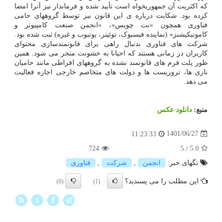
که اکثریت آن جمهوریخواه است تأیید شده و فرماندار نیز آنرا امضا
کرده بود. شکایت درباره ی این قانون نیز توسط گروههای حامی
فناوری همچون «نت چویس»، «انجمن صنعت کامپیوتر و
کامونیکیشنز» (نماینده فیسبوک، توئیتر، یوتیوب و غیره) ثبت شده بود.
شرکت های فناوری بدنبال راهی برای قانونمندسازی محتوای
کاربران در زمانی هستند که احیانا به خشونت منجر می شود. همین
طور پلت فرم های قانونمند نشده به گروههای افراطی مانند حامیان
نازی ها، تروریست ها و دولت های متخاصم خارجی اجازه فعالیت
می دهد.
منبع:
دانلود عكس
1401/06/27
11:23:33
724
5
/
5.0
تگهای خبر:
انجمن
,
شركت
,
فناوری
این مطلب را می پسندید؟
(0)
(1)
X