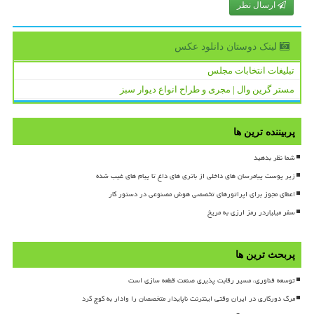
ارسال نظر
لینک دوستان دانلود عكس
تبلیغات انتخابات مجلس
مستر گرین وال | مجری و طراح انواع دیوار سبز
پربیننده ترین ها
شما نظر بدهید
زیر پوست پیامرسان های داخلی از باتری های داغ تا پیام های غیب شده
اعطای مجوز برای اپراتورهای تخصصی هوش مصنوعی در دستور کار
سفر میلیاردر رمز ارزی به مریخ
پربحث ترین ها
توسعه فناوری، مسیر رقابت پذیری صنعت قطعه سازی است
مرگ دورکاری در ایران وقتی اینترنت ناپایدار متخصصان را وادار به کوچ کرد