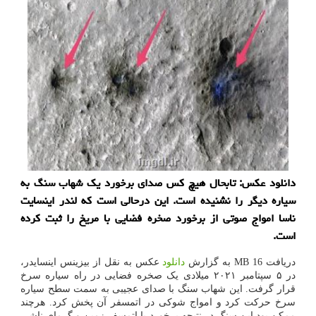
دانلود عکس: تابحال هیچ کس صدای برخورد یک شهاب سنگ به
سیاره دیگر را نشنیده است. این درحالی است که لندر اینسایت
ناسا امواج صوتی از برخورد صخره فضایی با مریخ را ثبت کرده
است.
دریافت 16 MB به گزارش
دانلود
عکس به نقل از بیزینس اینسایدر،
در ۵ سپتامبر ۲۰۲۱ میلادی یک صخره فضایی در راه سیاره سرخ
قرار گرفت. این شهاب سنگ با صدای عجیبی به سمت سطح سیاره
سرخ حرکت کرد و امواج شوکی در اتمسفر آن پخش کرد. هرچند
ممکن بود این سنگ در نتیجه برخورد با اتمسفر زمین و گرمای ناشی