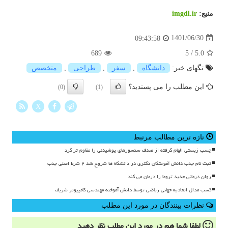
منبع:
imgdl.ir
1401/06/30
09:43:58
689
5
/
5.0
تگهای خبر:
دانشگاه
,
سفر
,
طراحی
,
متخصص
این مطلب را می پسندید؟
(0)
(1)
X
تازه ترین مطالب مرتبط
چسب زیستی الهام گرفته از صدف سنسورهای پوشیدنی را مقاوم تر کرد
ثبت نام جذب دانش آموختگان دکتری در دانشگاه ها شروع شد ۲ شرط اصلی جذب
روان درمانی جدید تروما را درمان می کند
کسب مدال اتحادیه جهانی ریاضی توسط دانش آموخته مهندسی کامپیوتر شریف
نظرات بینندگان در مورد این مطلب
لطفا شما هم
در مورد این مطلب
نظر دهید