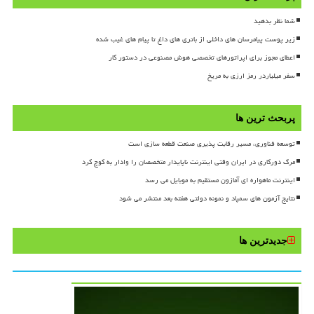
شما نظر بدهید
زیر پوست پیامرسان های داخلی از باتری های داغ تا پیام های غیب شده
اعطای مجوز برای اپراتورهای تخصصی هوش مصنوعی در دستور کار
سفر میلیاردر رمز ارزی به مریخ
پربحث ترین ها
توسعه فناوری، مسیر رقابت پذیری صنعت قطعه سازی است
مرگ دورکاری در ایران وقتی اینترنت ناپایدار متخصصان را وادار به کوچ کرد
اینترنت ماهواره ای آمازون مستقیم به موبایل می رسد
نتایج آزمون های سمپاد و نمونه دولتی هفته بعد منتشر می شود
جدیدترین ها