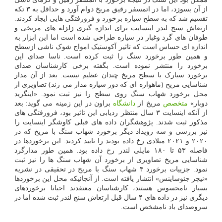
از آن بسوزد، اما در اتمسفر رقیق مریخ دوام آورد و حداقل به ۳ تکه
تقسیم شد که به سطح سیاره برخورد و فرورفتگی هایی ایجاد کردند.
ارتعاش سنج لندر اینسایت برای اندازه گیری زلزله های مریخی و
طوفان های گرد وغبار در سیاره طراحی شده است اما این ابزار به
اندازه ای حساس است که تاثیر آکوستیک امواج شوک ناشی ازسطح
و همین طور برخورد سنگ را ثبت کرده است. ناسا صدای این
برخورد را منتشر نموده است. بگفته برخی کارشناسان صدای
برخورد سیارک با سطح مریخ چندان عظیم نیست. بعد از آن مدار
شناسایی مریخ (ماهواره ای که دور سیاره مدار می زند) تصاویری از
محل برخورد شهاب سنگ روی سطح را نیز ثبت نمود. «اینگرید
دوبار»
متخصص
مریخ از
دانشگاه
براون در این زمینه می گوید: بعد
از آنکه اینسایت ۳ سال منتظر ردیابی این تاثیر بود، فرورفتگی های
مذکور ثبت شدند. پژوهشگران داده های قبلی کاوشگر اینسایت را
نیز بررسی و سه رویداد دیگر برخورد شهاب سنگ با مریخ که در
۲۰۲۰ و ۲۰۲۱ میلادی رخ داده بودند را تایید کردند. این برخوردها در
فاصله ۵۳ تا ۱۸۰ مایلی لندر رخ داده بود. همین طور مدارگرد
شناسایی مریخ تصاویری از برخورد آن شهاب سنگ ها را نیز ثبت
نمود. جزییات برخورد ۴ شهاب سنگ با مریخ در تحقیقی در نشریه
«نیچر جئوساینس» انتشار یافته است. از آنجائیکه محل این برخوردها
بسیار نامحسوس هستند، کارشناسان معتقدند احیانا برخوردهای
دیگری نیز در داده های ۴ سال قبل ارتعاش سنج لندر ثبت شده اما در
سروصدای باد نامشخص است.