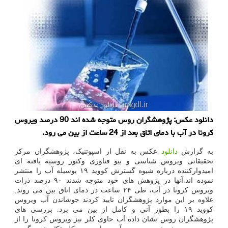
دانلود عكس: پژوهشگران روس متوجه شده اند 90 درصد ویروس
كرونا در آب با دمای اتاق بعد از 24 ساعت از بین می رود.
به گزارش
دانلود
عکس به نقل از اسپوتنیک، پژوهشگران مرکز
تحقیقاتی ویروس شناسی و بیو فناوری وکتور روسیه یافته ای
امیدوارکننده درباره شیوه گسترش کووید ۱۹ بوسیله آب را منتشر
نموده اند.آنها در پژوهش های خود متوجه شدند ۹۰ درصد ذرات
ویروس کرونا در آب، طی ۲۴ ساعت در دمای اتاق بین می روند.
علاوه بر این موارد پژوهشگران تایید کردند جوشاندن آب ویروس
کووید ۱۹ را بطور آنی و کامل از بین می برد. بررسی های
پژوهشگران روس نشان داده آب حاوی کلر نیز ویروس کرونا را از