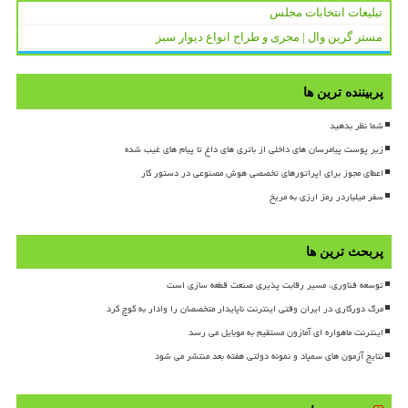
تبلیغات انتخابات مجلس
مستر گرین وال | مجری و طراح انواع دیوار سبز
پربیننده ترین ها
شما نظر بدهید
زیر پوست پیامرسان های داخلی از باتری های داغ تا پیام های غیب شده
اعطای مجوز برای اپراتورهای تخصصی هوش مصنوعی در دستور کار
سفر میلیاردر رمز ارزی به مریخ
پربحث ترین ها
توسعه فناوری، مسیر رقابت پذیری صنعت قطعه سازی است
مرگ دورکاری در ایران وقتی اینترنت ناپایدار متخصصان را وادار به کوچ کرد
اینترنت ماهواره ای آمازون مستقیم به موبایل می رسد
نتایج آزمون های سمپاد و نمونه دولتی هفته بعد منتشر می شود