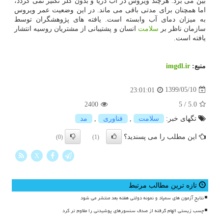
بین می برد. هرچند ویروس در آب دریا و بدون کلر تکثیر نمی گردد،
اما همچنان برای مدتی باقی می ماند. در این وضعیت عمر ویروس
به میزان دمای آب وابسته است. یافته های پژوهشگران توسط
سازمان ناظر بر
سلامت
انسان و پشتیبانی از مشتریان روسیه انتشار
یافته است.
منبع:
imgdl.ir
1399/05/10
23:01:01
2400
5
/
5.0
تگهای خبر:
سلامت
,
فناوری
,
مد
این مطلب را می پسندید؟
(0)
(1)
X
تازه ترین مطالب مرتبط
نتایج آزمون های سمپاد و نمونه دولتی هفته بعد منتشر می شود
چسب زیستی الهام گرفته از صدف سنسورهای پوشیدنی را مقاوم تر کرد