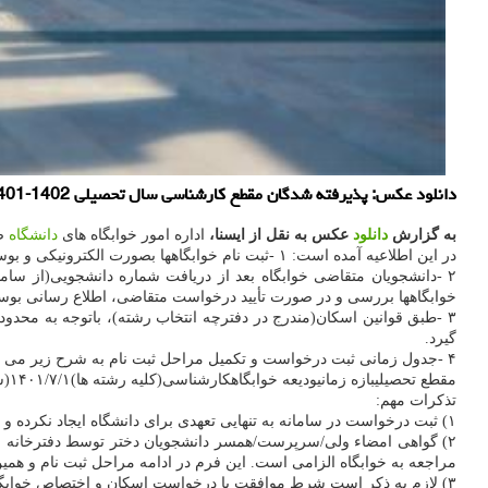
دانلود عکس: پذیرفته شدگان مقطع کارشناسی سال تحصیلی 1402-1401 دانشگاه صنعتی شریف، که متقاضی استفاده از خوابگاه هستند، می توانند بوسیله سامانه سیما به آدرس dorm.sharif.ir اقدام نمایند.
به گزارش
دانلود
عکس به نقل از ایسنا،
اداره امور خوابگاه های
دانشگاه
صن
در این اطلاعیه آمده است: ۱ -ثبت نام خوابگاهها بصورت الکترونیکی و بوسیله سامانه سیما به آدرس ir.sharif.dorm به انجام می رسد.
۲ -دانشجویان متقاضی خوابگاه بعد از دریافت شماره دانشجویی(از سامانه
خوابگاهها بررسی و در صورت تأیید درخواست متقاضی، اطلاع رسانی بوسیل
۳ -طبق قوانین اسکان(مندرج در دفترچه انتخاب رشته)، باتوجه به محدو
گیرد.
۴ -جدول زمانی ثبت درخواست و تکمیل مراحل ثبت نام به شرح زیر می باشد.
مقطع تحصیلیبازه زمانیودیعه خوابگاهکارشناسی(کلیه رشته ها)۱۴۰۱/۷/۱(ساعت ۸: ۰۰) الی ۱۴۰۱/۷/۲(ساعت ۲۳: ۰۰۹.۰۰۰.۰۰۰ ریالجدول زمانی اسکان در خوابگاه در آخر پروسه ثبت نام، بوسیله سامانه به اطلاع خواهد رسید.
تذکرات مهم:
۱) ثبت درخواست در سامانه به تنهایی تعهدی برای دانشگاه ایجاد نکرده و اختصاص خوابگاه منوط به تأیید کارشناسان اداره، وجود ظرفیت خالی و تکمیل مراحل ثبت نام در بازه زمانی مجاز (جدول فوق) می باشد.
۲) گواهی امضاء ولی/سرپرست/همسر دانشجویان دختر توسط دفترخانه اس
مراجعه به خوابگاه الزامی است. این فرم در ادامه مراحل ثبت نام و همی
۳) لازم به ذکر است شرط موافقت با درخواست اسکان و اختصاص خوابگاه طبق دستورالعمل ابلاغی از وزارت بهداشت، حداقل تزریق سه دوز واکسن کووید ۱۹ می باشد.