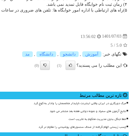
۴) زمان ثبت نام خوابگاه قابل تمدید نمی باشد.
۵)راه های ارتباطی با اداره امور خوابگاه ها: تلفن های ضروری در ساعات اداری ۶۶۱۶۵۰۳۰ – ۶۶۱۶۵۰۳۱ – ۶۶۱۶۵۰۱۷ و یا ارسال پیام از صفحه اصلی سامانه سیما
1401/07/03
13:56:02
5
/
5.0
تگهای خبر:
آموزش
,
دانشجو
,
دانشگاه
,
مد
این مطلب را می پسندید؟
(0)
(1)
تازه ترین مطالب مرتبط
مرگ دورکاری در ایران وقتی اینترنت ناپایدار متخصصان را وادار به کوچ کرد
نتایج آزمون های سمپاد و نمونه دولتی هفته بعد منتشر می شود
حفظ جنگل بدون مدیریت محکوم به تخریب است
چسب زیستی الهام گرفته از صدف سنسورهای پوشیدنی را مقاوم تر کرد