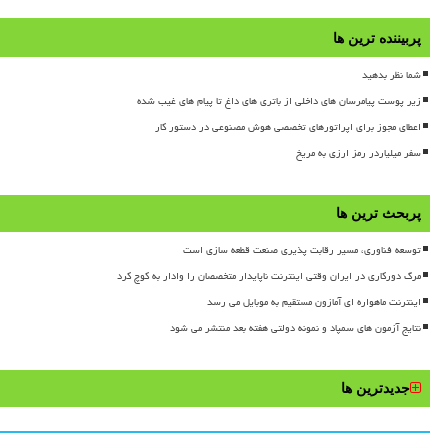
پربیننده ترین ها
شما نظر بدهید
زیر پوست پیامرسان های داخلی از باتری های داغ تا پیام های غیب شده
اعطای مجوز برای اپراتورهای تخصصی هوش مصنوعی در دستور کار
سفر میلیاردر رمز ارزی به مریخ
پربحث ترین ها
توسعه فناوری، مسیر رقابت پذیری صنعت قطعه سازی است
مرگ دورکاری در ایران وقتی اینترنت ناپایدار متخصصان را وادار به کوچ کرد
اینترنت ماهواره ای آمازون مستقیم به موبایل می رسد
نتایج آزمون های سمپاد و نمونه دولتی هفته بعد منتشر می شود
جدیدترین ها