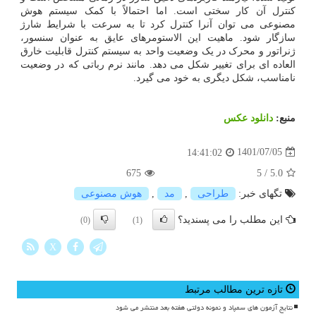
کنترل آن کار سختی است. اما احتمالاً با کمک سیستم هوش
مصنوعی می توان آنرا کنترل کرد تا به سرعت با شرایط شارژ
سازگار شود. ماهیت این الاستومرهای عایق به عنوان سنسور،
ژنراتور و محرک در یک وضعیت واحد به سیستم کنترل قابلیت خارق
العاده ای برای تغییر شکل می دهد. مانند نرم رباتی که در وضعیت
نامناسب، شکل دیگری به خود می گیرد.
منبع:
دانلود عكس
1401/07/05
14:41:02
675
5
/
5.0
تگهای خبر:
طراحی
,
مد
,
هوش مصنوعی
این مطلب را می پسندید؟
(0)
(1)
X
تازه ترین مطالب مرتبط
نتایج آزمون های سمپاد و نمونه دولتی هفته بعد منتشر می شود