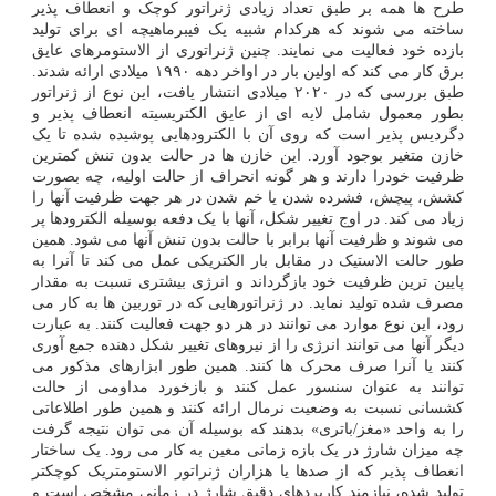
طرح ها همه بر طبق تعداد زیادی ژنراتور کوچک و انعطاف پذیر
ساخته می شوند که هرکدام شبیه یک فیبرماهیچه ای برای تولید
بازده خود فعالیت می نمایند. چنین ژنراتوری از الاستومرهای عایق
برق کار می کند که اولین بار در اواخر دهه ۱۹۹۰ میلادی ارائه شدند.
طبق بررسی که در ۲۰۲۰ میلادی انتشار یافت، این نوع از ژنراتور
بطور معمول شامل لایه ای از عایق الکتریسیته انعطاف پذیر و
دگردیس پذیر است که روی آن با الکترودهایی پوشیده شده تا یک
خازن متغیر بوجود آورد. این خازن ها در حالت بدون تنش کمترین
ظرفیت خودرا دارند و هر گونه انحراف از حالت اولیه، چه بصورت
کشش، پیچش، فشرده شدن یا خم شدن در هر جهت ظرفیت آنها را
زیاد می کند. در اوج تغییر شکل، آنها با یک دفعه بوسیله الکترودها پر
می شوند و ظرفیت آنها برابر با حالت بدون تنش آنها می شود. همین
طور حالت الاستیک در مقابل بار الکتریکی عمل می کند تا آنرا به
پایین ترین ظرفیت خود بازگرداند و انرژی بیشتری نسبت به مقدار
مصرف شده تولید نماید. در ژنراتورهایی که در توربین ها به کار می
رود، این نوع موارد می توانند در هر دو جهت فعالیت کنند. به عبارت
دیگر آنها می توانند انرژی را از نیروهای تغییر شکل دهنده جمع آوری
کنند یا آنرا صرف محرک ها کنند. همین طور ابزارهای مذکور می
توانند به عنوان سنسور عمل کنند و بازخورد مداومی از حالت
کشسانی نسبت به وضعیت نرمال ارائه کنند و همین طور اطلاعاتی
را به واحد «مغز/باتری» بدهند که بوسیله آن می توان نتیجه گرفت
چه میزان شارژ در یک بازه زمانی معین به کار می رود. یک ساختار
انعطاف پذیر که از صدها یا هزاران ژنراتور الاستومتریک کوچکتر
تولید شده، نیازمند کاربردهای دقیق شارژ در زمانی مشخص است و