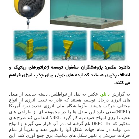
دانلود عکس: پژوهشگران مشغول توسعه ژنراتورهای رباتیک و
انعطاف پذیری هستند که ایده های نوینی برای جذب انرژی فراهم
می کنند.
به گزارش
دانلود
عکس به نقل از نیواطلس، دسته جدیدی از مبدل
های انرژی درحال توسعه هستند که قادر به تبدیل انرژی از انواع
مختلف حرکت هستند. «آزمایشگاه ملی انرژی تجدیدپذیر» آمریکا
(NREL)سعی دارد این مبدل ها را در مجموعه ای از طراحی های
عجیب انرژی امواج خمیده به کار گیرد. NREL ادعا می کند طرح های
مذکور که DEEC-Tec نام گرفته اند، در آب قرار می گیرند و امواج
می توانند در تمام جهات شکل آنها را تغییر دهند و تقریباً از تمام
حرکات فیزیکی یا تغییر شکل های دینامیک برق جمع آوری کنند. این