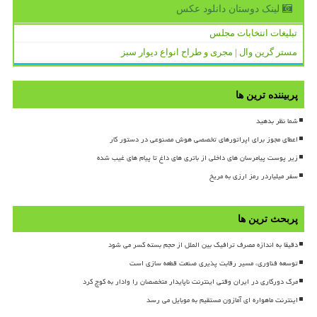
لینک دوستان دانلود عكس
تبلیغات انتخابات مجلس
مستر گرین وال | مجری و طراح انواع دیوار سبز
پربیننده ترین ها
شما نظر بدهید
اعطای مجوز برای اپراتورهای تخصصی هوش مصنوعی در دستور کار
زیر پوست پیامرسان های داخلی از باتری های داغ تا پیام های غیب شده
سفر میلیاردر رمز ارزی به مریخ
پربحث ترین ها
دقیقا به اندازه مصرف ترافیک بین الملل از حجم بسته کسر می شود
توسعه فناوری، مسیر رقابت پذیری صنعت قطعه سازی است
مرگ دورکاری در ایران وقتی اینترنت ناپایدار متخصصان را وادار به کوچ کرد
اینترنت ماهواره ای آمازون مستقیم به موبایل می رسد