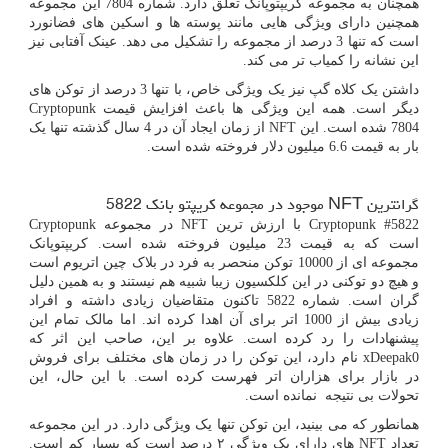
همچنان به مجموعه کریپتوپانک تعلق دارد. شماره 7804 این مجموعه
همچنین دارای ویژگی هایی مانند پوسته ها و اسکین های فضانورد
است که تنها 3 درصد از مجموعه را تشکیل می دهد. عینک آفتابی نیز
این نشانه را کمیاب ‌تر می کند.
داشتن یک کلاه گپ نیز یک ویژگی خاص، با تنها 3 درصد از توکن های
دیگر است. همه این ویژگی ها باعث افزایش قیمت
Cryptopunk
7804
شده است. این
NFT
از زمان ایجاد آن در 4 سال گذشته تنها یک
بار به قیمت 6.6 میلیون دلار فروخته شده است.
گرانترین
NFT
موجود در مجموعه کریپتو بانک
5822
Cryptopunk #5822
با ارزش ترین
NFT
در مجموعه
Cryptopunk
است که به قیمت 23 میلیون فروخته شده است. کریپتوپانک
مجموعه ای از 10000 توکن منحصر به فرد در بلاک چین اتریوم است
و هیچ دو توکنی در این کلکسیون زیبا شبیه هم نیستند و به همین دلیل
گران است. شماره 5822 تاکنون متقاضیان زیادی داشته و افراد
زیادی بیش از 1000 اتر برای آن اهدا کرده اند. اما مالک تمام این
پیشنهادات را رد کرده است. علاوه بر این، صاحب این اثر که
0
xDeepak
نام دارد، این توکن را در زمان های مختلف برای فروش
در بازار برای هزاران اتر فهرست کرده است. با این حال، این
تحولات بی نتیجه نمانده است.
همانطور که می بینید، این توکن تنها یک ویژگی دارد. در این مجموعه
تعداد
NFT
های دارای یک ویژگی ۲ درصد است که بسیار کم است.