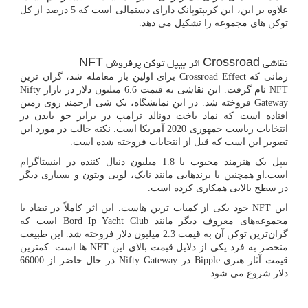
علاوه بر این، این کریپتوپانک دارای دستمالی است که 5 درصد از کل
توکن های مجموعه را تشکیل می دهد.
نقاشی
Crossroad
اثر بیپل توکن پرفروش
NFT
زمانی که
Crossroad Effect
برای اولین بار معامله شد، گران ترین
NFT
نام گرفت. این نقاشی به قیمت 6.6 میلیون دلار در بازار
Nifty
Gateway
فروخته شد. در این نمایشگاه، یک شی ارجمند روی زمین
افتاده است که نماد باخت دونالد ترامپ در برابر جو بایدن در
انتخابات ریاست جمهوری 2020 آمریکا است. نکته جالب در مورد این
تصویر این است که قبل از انتخابات فروخته شده است.
بیپل یک هنرمند محبوب با 1.8 میلیون دنبال کننده در اینستاگرام
است.او همچنین با برندهایی مانند نایک، لویی ویتون و بسیاری دیگر
در سطح بالایی همکاری کرده است.
این
NFT
خود یکی از کمیاب ترین هاست. این اثر کاملاً در تضاد با
مجموعه‌های معروف دیگر مانند
Bord Ip Yacht Club
است که
گران‌ترین توکن آن به قیمت 2.3 میلیون دلار فروخته شد. این طبیعت
منحصر به فرد یکی از دلایل قیمت بالای این
NFT
ها است. کمترین
قیمت آثار هنری
Bipple
در
Nifty Gateway
در حال حاضر از 66000
دلار شروع می شود.