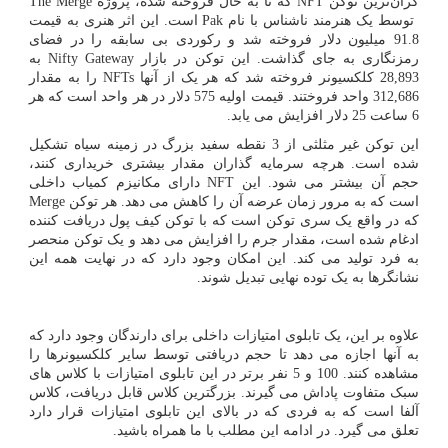
گران‌ترین توکن
NFT
که تا به حال فروخته شده، پروژه
The Merge
توسط یک هنرمند ناشناس با نام
Pak
است. این اثر هنری به قیمت
91.8 میلیون دلار فروخته شد و رکوردی بی سابقه را در فضای
رمزنگاری به جای گذاشت. این توکن در بازار
Nifty Gateway
به
28,893 کلکسیونر فروخته شد که هر یک از آنها
NFTs
را به مقدار
312,686 واحد فروختند. قیمت اولیه 575 دلار در هر واحد است که هر
6 ساعت 25 دلار افزایش می یابد.
این توکن غیر مثلثی از 3 نقطه سفید بزرگ در زمینه سیاه تشکیل
شده است. هرچه سرمایه گذاران مقدار بیشتری خریداری کنند،
حجم آن بیشتر می شود. این
NFT
دارای مکانیزم کمیاب داخلی
است که به مرور زمان عرضه آن را کاهش می دهد. هر توکن
Merge
که در واقع یک سری توکن است که با توکن کیف پول دریافت کننده
ادغام شده است، مقدار جرم را افزایش می دهد و یک توکن منحصر
به فرد تولید می کند. این امکان وجود دارد که در نهایت همه این
نشانگرها به یک توده نهایی تبدیل شوند.
علاوه بر این، یک تابلوی امتیازات داخلی برای دارندگان وجود دارد که
به آنها اجازه می دهد تا حجم دریافتی توسط سایر کلکسیونرها را
مشاهده کنند. 100 و 5 نفر برتر در این تابلوی امتیازات با کلاس های
سبک متفاوت پاداش می گیرند. بزرگترین کلاس قابل دریافت، کلاس
آلفا است که به فردی که در بالای این تابلوی امتیازات قرار دارد
تعلق می گیرد. در ادامه این مطلب با ما همراه باشید.