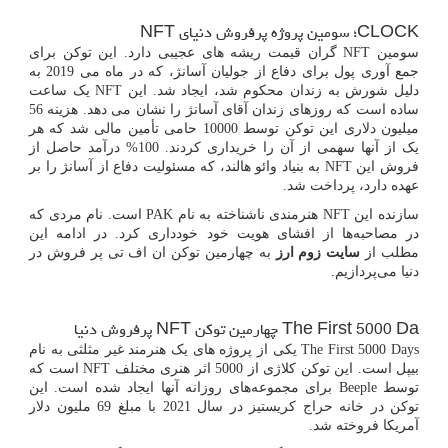
CLOCK
؛ سومین پروژه پرفروش دنیای
NFT
سومین
NFT
گران قیمت ریشه های عجیبی دارد. این توکن برای
جمع آوری پول برای دفاع از جولیان آسانژ، که در ماه می 2019 به
دلیل شورش به زندان محکوم شد، ایجاد شد. این
NFT
یک ساعت
ساده است که روزهای زندان آقای آسانژ را نشان می دهد. هزینه 56
میلیون دلاری این توکن توسط 10000 حامی تأمین مالی شد که هر
یک از آنها سهمی از آن را خریداری کردند. 100% درآمد حاصل از
فروش این
NFT
به بنیاد وائو هالند، که مسئولیت دفاع از آسانژ را بر
عهده دارد، پرداخت شد.
سازنده این
NFT
هنرمندی ناشناخته به نام
PAK
است. نام مردی که
در مصاحبه‌ها از افشای هویت خود خودداری کرد. در ادامه این
مطلب از
سایت زوم ارز
به چهارمین توکن ان اف تی پر فروش در
دنیا می‌پردازیم.
The First 5000 Da
چهارمین توکن
NFT
پرفروش دنیا
The First 5000 Days
یکی از پروژه های یک هنرمند غیر مثلثی به نام
بیپل است. این توکن کلاژی از 5000 اثر هنری مختلف
NFT
است که
توسط
Beeple
برای مجموعه‌های روزانه آنها ایجاد شده است. این
توکن در خانه حراج کریستیز در سال 2021 با مبلغ 69 ملیون دلار
آمریکا فروخته شد.