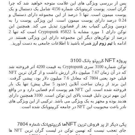
پس از بررسی ویژگی های این علامت متوجه خواهید شد که چرا
گران است. پوست کریپتوپانک شماره 4156 شامل یک دستمال و یک
پوست میمون است. تنها 5 درصد از این مجموعه دارای دستمال و
0.24 درصد دارای پوست میمون است. این ویژگی پوست را به
دومین ویژگی کمیاب بعد از فضانورد تبدیل می کند. همچنین این
توکن دارای 1 مورد مشابه با
Cryptopunk #5822
است که تنها 2
درصد از توکن‌های دیگر این مجموعه دارای این ویژگی هستند. در
ادامه با
تیم زوم ارز
همراه باشید تا اطلاعات جامعی به دست آورید.
پروژه
NFT
کریپتو بانک 3100
توکن شماره 3100 سری
Cryptopunk
به قیمت 4200 اتر فروخته شد
که در آن زمان 7.67 میلیون دلار ارزش داشت و از گران ترین
NFT
قبلی خود یعنی 7804 که معادل 7.6 میلیون دلار بود، پیشی گرفت.
این برند از زمان ساخت آنلاین (حدود 5 سال پیش) تنها یک بار
فروخته شده است. این
NFT
هم پوست آدم فضایی دارد و در واقع
این مهم ترین دلیل قیمت بالای این توکن است. 3100 همچنین دارای
هدبند بوده و مجهز به یک ویژگی می باشد. ترکیبی از این ویژگی های
نادر باعث محبوبیت این
NFT
در جامعه کریپتوپانک شده است.
یکی دیگر از پر فروش ترین
NFT
ها کریپتوپانک شماره 7804
جای تعجب نیست که نهمین توکن در لیست گران ترین
NFT
ها