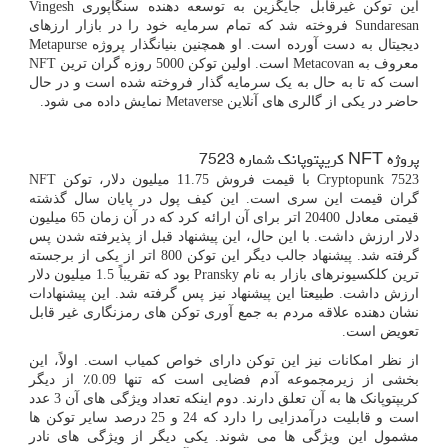
این توکن غیرقابل جایگزین به توسعه دهنده سنگاپوری
Vingesh
Sundaresan
فروخته شد که تمام سرمایه خود را در بازار ارزهای
دیجیتال به دست آورده است. او همچنین بنیانگذار پروژه
Metapurse
معروف به
Metacovan
است. اولین توکن 5000 روزه گران ترین
NFT
است که تا به حال به یک سرمایه گذار فروخته شده است و در حال
حاضر در یکی از گالری های آنلاین
Metaverse
نمایش داده می شود.
پروژه
NFT
کریپتوپانک شماره 7523
Cryptopunk 7523
با قیمت فروش 11.75 میلیون دلار، توکن
NFT
گران قیمت این سری است. این کیف پول در پایان سال گذشته
قیمتی معادل 20400 اتر برای آن ارائه کرد که در آن زمان 65 میلیون
دلار ارزش داشت. با این حال، این پیشنهاد قبل از پذیرفته شدن پس
گرفته شد. پیشنهاد جالب دیگر این توکن 800 اتر از یکی از برجسته
ترین کلکسیونرهای بازار به نام
Pransky
بود که تقریباً 1.5 میلیون دلار
ارزش داشت. طبیعتا این پیشنهاد نیز پس گرفته شد. این پیشنهادات
نشان دهنده علاقه مردم به جمع آوری توکن های رمزنگاری غیر قابل
تعویض است.
از نظر امکانات نیز این توکن دارای خواص کمیاب است. اولاً، این
بخشی از زیرمجموعه آدم فضایی است که تنها 0.09٪ از دیگر
کریپتوپانک ها به آن تعلق دارند. دوم اینکه تعداد ویژگی های آن 3 عدد
است و قابلیت درآمدزایی را دارد که 24 و 25 درصد سایر توکن ها
مشمول این ویژگی ها می شوند. یکی دیگر از ویژگی های نادر