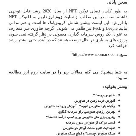
سخن پایانی
به طور کلی، فضای توکن
NFT
از سال 2020 رشد قابل توجهی
داشته است. در این مطلب از
سایت زوم ارز
داریم به 11توکن
NFT
با ارزش. این لیست بیشتر شامل کریپتوپانک ها است و هنرمندانی
مانند
Beeple
و
Peck
نیز ظاهر می شوند. اگرچه فناوری غیر متعارف
به عنوان یک روش سرمایه گذاری معمولی در نظر گرفته نمی شود،
پروژه های بسیاری در حال توسعه هستند که در آینده حتی بیشتر رشد
خواهند کرد.
منبع:
https://www.zoomarz.com
/
به شما پیشنهاد می کنم مقالات زیر را در سایت
زوم ارز
مطالعه
نمایید:
بیشتر بخوانید
:
متاورس چیست؟
آموزش خرید زمین در متاورس
چگونه وارد متاورس شویم؟ | آموزش ورود به متاورس
بهترین ارزهای متاورسی برای سرمایه گذاری
بهترین بازی های متاورسی برای کسب درآمد کدامند؟
کسب درآمد از متاورس بدون سرمایه
نحوه ثبت نام و ساخت آواتار در متاورس
عینک متاورس چیست؟ و انواع عینک متاورس