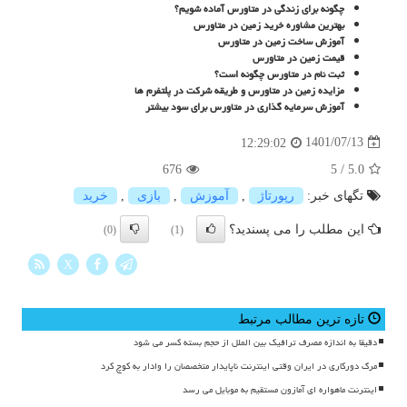
چگونه برای زندگی در متاورس آماده شویم؟
بهترین مشاوره خرید زمین در متاورس
آموزش ساخت زمین در متاورس
قیمت زمین در متاورس
ثبت نام در متاورس چگونه است؟
مزایده زمین در متاورس و طریقه شرکت در پلتفرم ها
آموزش سرمایه گذاری در متاورس برای سود بیشتر
1401/07/13
12:29:02
676
5
/
5.0
تگهای خبر:
رپورتاژ
,
آموزش
,
بازی
,
خرید
این مطلب را می پسندید؟
(0)
(1)
X
تازه ترین مطالب مرتبط
دقیقا به اندازه مصرف ترافیک بین الملل از حجم بسته کسر می شود
مرگ دورکاری در ایران وقتی اینترنت ناپایدار متخصصان را وادار به کوچ کرد
اینترنت ماهواره ای آمازون مستقیم به موبایل می رسد