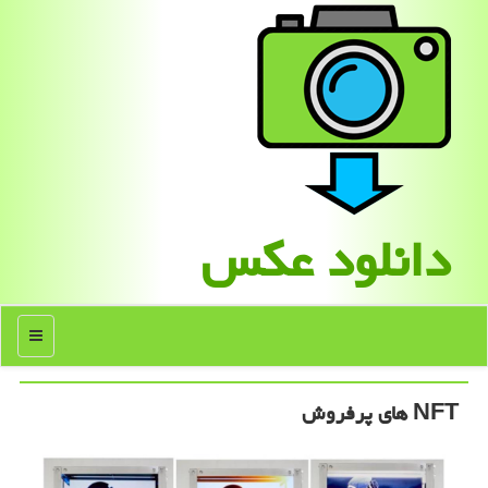
دانلود عكس
منو
NFT های پرفروش