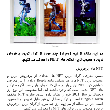
در این مقاله از تیم زوم ارز چند مورد از گران ترین، پرفروش
ترین و محبوب ترین توکن های NFT را معرفی می کنیم.
NFT
های پرفروش
ضمن معرفی گران ترین
NFT
ها، تعدادی از پرفروش ترین و
محبوب ترین
NFT
های هنرمندانی مانند
Beeple
و
Pak
را نیز معرفی
خواهیم کرد.
NFT
اولین بار در سال 2015 وارد بازار شد. اگرچه توکن
های
NFT
مدتی است که وجود داشته اند، اما محبوبیت این نوع ارز
دیجیتال در سال 2021 خود را نشان داده است. عبارت
NFT
مخفف
Fungible Token
است و توکن معادل آن غیر قابل تعویض و نامشهود
است. در این مقاله از
تیم زوم ارز
چند مورد از گران ترین، پرفروش
ترین و محبوب ترین توکن های
NFT
را معرفی می کنیم.