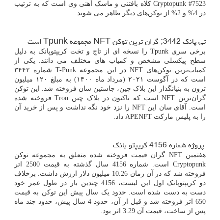
Cryptopunk #7523
کلاه بافتنی و ماسک آهنی وی است که به ترتیب
در 4% و 2% از توکن‌های دیگر ظاهر می شوند.
تی پانک 3442; گران ترین توکن
NFT
مجموعه
Tpunk
است
برخی سری
Tpunk
را نسخه ای از تاج و تخت کریپتوپانک به دلیل
سطح پیکسلی مشخص و کمیاب های مختلف می دانند. یکی از
کمیاب‌ترین توکن‌های
NFT
در این مجموعه
T-Punk
شماره ۳۴۴۲
است که در آگوست ۲۰۲۱ (مرداد ماه ۱۴۰۰) به مبلغ ۱۲۰ میلیون
ترون به بنیانگذار این بلاک چین، جاستین سان فروخته شد. این توکن
گران‌ترین
NFT
است که تاکنون در بلاک چین
Tron
فروخته شده
است. آقای سان این
NFT
را نزد خود نگه نداشت و پس از خرید آن
را به پلیس مارکت
APENFT
داد.
پروژه شماره 4156 کریپتو بانک
هفتمین
NFT
گران قیمت فروخته شده متعلق به مجموعه توکن
Cryptopunk
است. شماره 4156 سال گذشته به قیمت 2500 اتر
فروخته شد که در آن زمان 10.26 میلیون دلار ارزش داشت. برخلاف
دو کریپتوپانک اول این لیست، 4156 چندین بار در طول عمر خود
دست به دست شده است. حدود یک سال پیش این توکن به قیمت
650 اتر فروخته شد و قبل از آن، حدود 4 سال پیش، حدود چند ماه
پس از ساخت، قیمت آن 3.29 اتر بود.