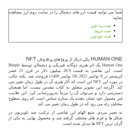
شما می توانید قیمت ارز های دیجیتال را در سایت زوم ارز مشاهده
نمایید.
قیمت بیت کوین
قیمت اتریوم
قیمت دوج کوین
HUMAN ONE
یکی دیگر از پروژهای پرفروش
NFT
Human One
یک اثر هنری دوگانه فیزیکی و دیجیتالی توسط
Beeple
است. این نقاشی به قیمت 28.9 میلیون دلار در قرن 21 عصر
کریستیز در 9 نوامبر 2021 (18 نوامبر 1400) فروخته شد. نکته جالب
در مورد این
NFT
این است که آثار هنری آن در طول زمان تغییر می
کند. اگرچه این تصویر متعلق به کتاب مقدس نیست، اما همچنان
دسترسی دارد و می‌توان آن را مرتباً به‌روزرسانی کرد. این علامت
غیر معمول خود نشان دهنده یک ستاره شناس است که روی سطوح
مختلف راه می ‌رود که در طول زمان تغییر می کند.
به تعبیر مردم، منبع الهام این نقاشی از ترکیب چند تلویزیون در
شکل ها و فرم های مختلف گرفته شد و محصول نهایی به یکی از
گران ترین
NFT
ها تبدیل شده است.