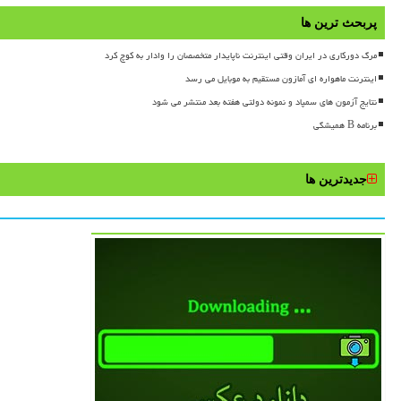
پربحث ترین ها
مرگ دورکاری در ایران وقتی اینترنت ناپایدار متخصصان را وادار به کوچ کرد
اینترنت ماهواره ای آمازون مستقیم به موبایل می رسد
نتایج آزمون های سمپاد و نمونه دولتی هفته بعد منتشر می شود
برنامه B همیشگی
جدیدترین ها