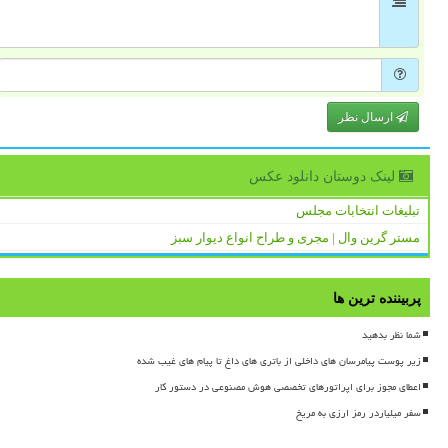
ارسال نظر
لینک دوستان دانلود عكس
تبلیغات انتخابات مجلس
مستر گرین وال | مجری و طراح انواع دیوار سبز
پربیننده ترین ها
شما نظر بدهید
زیر پوست پیامرسان های داخلی از باتری های داغ تا پیام های غیب شده
اعطای مجوز برای اپراتورهای تخصصی هوش مصنوعی در دستور کار
سفر میلیاردر رمز ارزی به مریخ