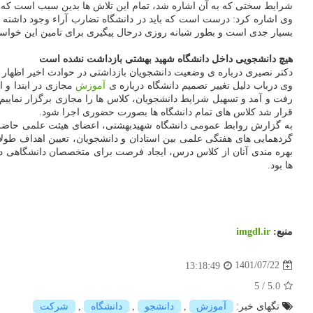
شرایط سختی که به آن اشاره شد، تمام این تلاش ها بدین سبب است که د
وی اشاره کرد: درست است که باید در دانشگاه تضارب آراء وجود داشته باشد
بسیار جدی است و بطور شبانه روزی درحال پیگیری برای تامین این خواست
هیچ دانشجویی داخل دانشگاه شهید بهشتی بازداشت نشده است
دکتر نصیری درباره ی وضعیت دانشجویان بازداشتی در حوادث اخیر اظهار داشت: کمترین تعداد دان
وی درباب دلیل تغییر تصمیم دانشگاه درباره ی
آموزش
رفت و آمد و تسهیل شرایط دانشجویان، کلاس ها را مجازی برگزار نماییم
قرار شد کلاس های تمام دانشگاه ها بصورت حضوری اجرا شود.
به گزارش روابط عمومی دانشگاه شهیدبهشتی، اعضای هیئت علمی حاضر د
گردهمایی های هفتگی علمی بین استادان و دانشجویان، تعیین اهداف طول
بهره مندی آنان از کلاس درس، ایجاد فرصت برای متخصصان دانشگاهی در
ها بود.
منبع:
imgdl.ir
1401/07/22
13:18:49
5
/
5.0
تگهای خبر:
آموزش
,
دانشجو
,
دانشگاه
,
شركت