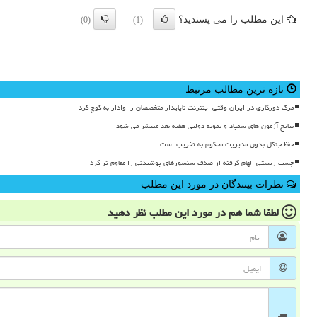
این مطلب را می پسندید؟
(0)
(1)
تازه ترین مطالب مرتبط
مرگ دورکاری در ایران وقتی اینترنت ناپایدار متخصصان را وادار به کوچ کرد
نتایج آزمون های سمپاد و نمونه دولتی هفته بعد منتشر می شود
حفظ جنگل بدون مدیریت محکوم به تخریب است
چسب زیستی الهام گرفته از صدف سنسورهای پوشیدنی را مقاوم تر کرد
نظرات بینندگان در مورد این مطلب
لطفا شما هم
در مورد این مطلب
نظر دهید