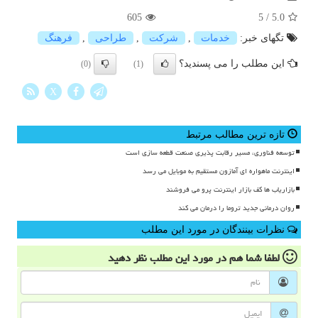
605
5
/
5.0
تگهای خبر:
خدمات
,
شركت
,
طراحی
,
فرهنگ
این مطلب را می پسندید؟
(0)
(1)
X
تازه ترین مطالب مرتبط
توسعه فناوری، مسیر رقابت پذیری صنعت قطعه سازی است
اینترنت ماهواره ای آمازون مستقیم به موبایل می رسد
بازاریاب ها کف بازار اینترنت پرو می فروشند
روان درمانی جدید تروما را درمان می کند
نظرات بینندگان در مورد این مطلب
لطفا شما هم
در مورد این مطلب
نظر دهید