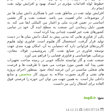
خطوط لوله اقدامات مؤثری در امتداد بهبود و افزایش تولید نفت
انجام داد.
افزایش تولید نفت در مناطق نفت خیز با همکاری دانش بنیان ها نیز
از موضوعات حائز اهمیت می باشد. صنعت نفت و گاز نقشی
اساسی در تعیین قدرت ملی و اعتبار بین المللی ایفا می کند. به
همین دلیل رساندن این صنعت به سطح ایده آل خود در تمامی
کشورهای نفت خیز اهمیت چندانی پیدا کرده است.
یکی از فناوری هایی که مدتی پیش به کمک دانش بنیان ها در دست
تولید قرار گرفت، استحصال گاز هلیوم است. فناوری تولید هلیوم
کاربردهای فراوانی دارد که دستیابی به آن، امکان بهره مندی جهت
توسعه فناوری در صنایع نفت، گاز، پتروشیمی، فولاد، معادن،
پزشکی، هواشناسی و فناوری فضایی را فراهم می آورد.
صنعت نفت و گاز توانسته جایگاه خوبی در زمینه ساخت تجهیزات
نفتی پیدا کند. همین مورد موجب می شود تا ظرفیت ها و فرصت
های شغلی مناسبی در این عرصه ایجاد شود. بمنظور اجرای پروژه
های نفتی و گازی بصورت سالانه به نیروی کار
متخصص
و منابع
داخلی نیاز است. به همین جهت می توان این حوزه را فرصتی فوق
العاده برای اشتغال زایی نیز دانست.
منبع:
imgdl.ir
1401/07/24
14:12:23