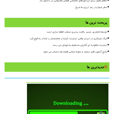
اعطای مجوز برای اپراتورهای تخصصی هوش مصنوعی در دستور کار
سفر میلیاردر رمز ارزی به مریخ
پربحث ترین ها
توسعه فناوری، مسیر رقابت پذیری صنعت قطعه سازی است
مرگ دورکاری در ایران وقتی اینترنت ناپایدار متخصصان را وادار به کوچ کرد
اینترنت ماهواره ای آمازون مستقیم به موبایل می رسد
نتایج آزمون های سمپاد و نمونه دولتی هفته بعد منتشر می شود
جدیدترین ها