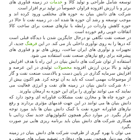
توسعه شامل طراحی و تولید کالا و
خدمات
در زمینه فناوری های
برتر و با ارزش افزوده فراوان خصوصاً در تولید نرم افزار است.
شرکت های دانش بنیان به حوزه های مختلفی ورود کرده اند و
موجب توسعه و رشد آن حوزه ها شده اند، در زمینه نفت تا حالا در
حوزه کاهش واردات در رابطه با نیازهای صنعت برای ساخت کالا
اتفاقات خوبی رقم خورده است.
در صنعت نفت نگاهی نو درحال جایگزین شدن با دیدگاه قبلی است
که درها را به روی نوآوری داخلی باز می کند. در این
فرهنگ
جدید، از
تجهیزات و نوآوری های ایران ساخت، روش های نو و فناوری های
پیشرفته برای رفع نیازهای صنعت نفت استفاده می شود.
استفاده از توان شرکت های دانش بنیان در این راه با هدف افزایش
تولید و بالا بردن ارزش افزوده
محصولات
تولیدی در این عرصه و
افزایش سرمایه گذاری در پایین دست و بالادست صنعت نفت و گاز
از موضوعات مهمی است که باید به آن توجه کرد. هم اکنون بیش از
۸۰۰ شرکت دانش بنیان در زمینه های نفت و انرژی فعالیت می
نمایند که می توانند نوآوری را برای این حوزه به ارمغان بیاورند.
در حوزه چاه ها و مخازن نفت مشکلات فناورانه ای وجود دارد که
دانش بنیان ها می توانند در این جهت قدمهای مؤثری بردارند و رفع
نیازهای فناورانه حوزه نفت با کمک دانش بنیان ها باید مورد توجه
قرار بگیرد. در موارد دیگر همچون تکنولوژیهای جدید نمک زدایی با
همکاری شرکت های دانش بنیان باید برنامه ریزی هایی نیز صورت
بگیرد.
می توان با بهره گیری از ظرفیت شرکت های دانش بنیان در زمینه
های موردنیاز همچون پمپ های دوفازی، تصفیه پساب های صنعتی و