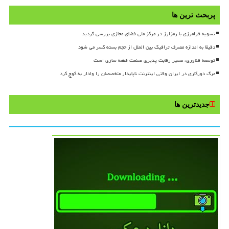
پربحث ترین ها
تسویه فرامرزی با رمزارز در مرکز ملی فضای مجازی بررسی گردید
دقیقا به اندازه مصرف ترافیک بین الملل از حجم بسته کسر می شود
توسعه فناوری، مسیر رقابت پذیری صنعت قطعه سازی است
مرگ دورکاری در ایران وقتی اینترنت ناپایدار متخصصان را وادار به کوچ کرد
جدیدترین ها