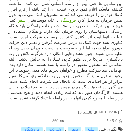
این توانایی ها حتی بهتر از راننده انسانی عمل می کنند. اما هفته
گذشته ماسک اعلام نمود بزودی نسخه ای ارتقا یافته از نرم افزار
کاملا خودران را عرضه می کند که به مشتریان کمک می نماید بدون
لمس فرمان به محل کار،
فروشگاه
یا خانه دوستانشان
سفر
کنند.
هرچند این شرکت به صورت واضح اخطار داده رانندگان باید هنگام
رانندگی دستهایشان را روی فرمان نگه دارند و هنگام استفاده از
قابلیت اتوپایلوت آنرا کنترل کنند. در وبسایت شرکت آمده است:
فناوری تسلا جهت کمک به ترمز، سرعت گرفتن و تغییر لاین حرکت
خودرو ابداع شده، اما این خصوصیت ها سبب خودران شدن وسیله
نقلیه نمی شوند. چنین هشدارهایی امکان دارد هرگونه تلاش وزارت
دادگستری آمریکا برای متهم کردن تسلا را به چالش بکشد. البته
مقاماتی که مشغول تحقیق در رابطه با تسلا هستند امکان دارد بعدا
اتهاماتی ضد شرکت مطرح و خواهان تحریم های مدنی شوند. با این
وجود به قول منابع آگاه تحقیق جدید وزارت دادگستری آمریکا بسیار
فراتر از هر اقدامای است که تابحال ضد شرکت انجام شده است.
هم اکنون دو تحقیق دیگر هم در همین وزارت خانه ضد تسلا در جریان
هستند. کارآگاهان هنوز باید فعالیت زیادی انجام دهند و هیچ تصمیمی
در رابطه با مطرح کردن اتهامات در رابطه با تسلا گرفته نشده است.
1401/08/06
13:51:38
860
5
/
5.0
تگهای خبر:
تبلیغ
,
سفر
,
شركت
,
فروشگاه