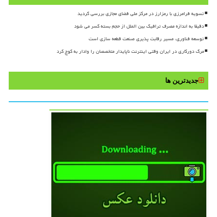
تسویه فرامرزی با رمزارز در مرکز ملی فضای مجازی بررسی گردید
دقیقا به اندازه مصرف ترافیک بین الملل از حجم بسته کسر می شود
توسعه فناوری، مسیر رقابت پذیری صنعت قطعه سازی است
مرگ دورکاری در ایران وقتی اینترنت ناپایدار متخصصان را وادار به کوچ کرد
جدیدترین ها