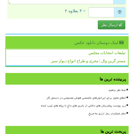
= ۳ بعلاوه ۲
ارسال نظر
لینک دوستان دانلود عكس
تبلیغات انتخابات مجلس
مستر گرین وال | مجری و طراح انواع دیوار سبز
پربیننده ترین ها
شما نظر بدهید
اعطای مجوز برای اپراتورهای تخصصی هوش مصنوعی در دستور کار
زیر پوست پیامرسان های داخلی از باتری های داغ تا پیام های غیب شده
سفر میلیاردر رمز ارزی به مریخ
پربحث ترین ها