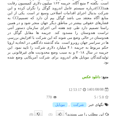
است. بگفته ۳ منبع آگاه، جریمه ۱۶۲ میلیون دلاری کمیسیون رقابت
هند(CCI)درباره سیستم عامل اندروید گوگل را نگران کرده و این
شرکت بدنبال اجرای اقدامات اصلاحی وسیع تر است. یکی از این
منابع آگاه معتقد می باشد گوگل بیم آن دارد که تصمیمCCI به
فشارهای حقوقی بیشتر در مناطق دیگر جهان منجر شود و در همین
راستا تصمیم دارد طی چند هفته آتی اجرای سازمان دستور آنتی
تراست هندوستان را مسدود کند. جریمه ها مقابل گوگل در
هندوستان در حالی وضع می شوند که این شرکت با افزایش بررسی
ها در سراسر جهان روبرو است. ماه گذشته دادگاهی در اتحادیه اروپا
حکم مربوط به جریمه ۴.۱ میلیارد دلاری شرکت را تایید نمود. این
جریمه در سال ۲۰۱۸ و به سبب وضع محدودیت های غیرقانونی بر
تولیدکنندگان موبایل های اندروید برای شرکت آمریکایی وضع شده
بود.
منبع:
دانلود عكس
1401/08/08
12:53:17
770
5
/
5.0
تگهای خبر:
شركت
,
موبایل
این مطلب را می پسندید؟
(0)
(1)