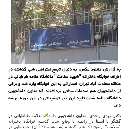
به گزارش دانلود عکس، به دنبال تجمع اعتراضی شب گذشته در
اطراف خوابگاه دخترانه ˮشهید سلامتˮ دانشگاه علامه طباطبائی در
منطقه سعادت آباد تهران؛ خساراتی به این خوابگاه وارد شد و برخی
از دانشجویان هم صدمات سطحی برداشتند که معاون دانشجویی
دانشگاه علامه ضمن تایید این خبر توضیحاتی در این حوزه عرضه
داد.
دکتر مهدی واحدی، معاون دانشجویی
دانشگاه
علامه طباطبائی در
گفتگو با ایسنا
در رابطه با وقایع شب گذشته خوابگاه دخترانه
"سلامت" توضیح داد: شب گذشته (سه شنبه ۲۴ آبان) تجمع هایی در