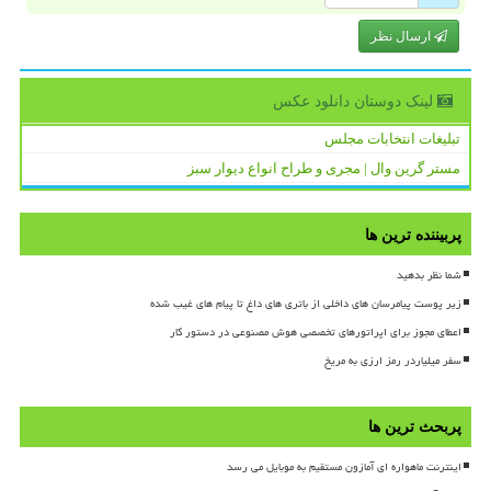
ارسال نظر
لینک دوستان دانلود عكس
تبلیغات انتخابات مجلس
مستر گرین وال | مجری و طراح انواع دیوار سبز
پربیننده ترین ها
شما نظر بدهید
زیر پوست پیامرسان های داخلی از باتری های داغ تا پیام های غیب شده
اعطای مجوز برای اپراتورهای تخصصی هوش مصنوعی در دستور کار
سفر میلیاردر رمز ارزی به مریخ
پربحث ترین ها
اینترنت ماهواره ای آمازون مستقیم به موبایل می رسد