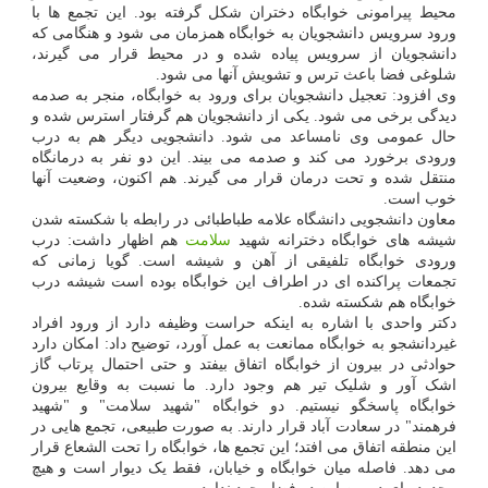
محیط پیرامونی خوابگاه دختران شکل گرفته بود. این تجمع ها با
ورود سرویس دانشجویان به خوابگاه همزمان می شود و هنگامی که
دانشجویان از سرویس پیاده شده و در محیط قرار می گیرند،
شلوغی فضا باعث ترس و تشویش آنها می شود.
وی افزود: تعجیل دانشجویان برای ورود به خوابگاه، منجر به صدمه
دیدگی برخی می شود. یکی از دانشجویان هم گرفتار استرس شده و
حال عمومی وی نامساعد می شود. دانشجویی دیگر هم به درب
ورودی برخورد می کند و صدمه می بیند. این دو نفر به درمانگاه
منتقل شده و تحت درمان قرار می گیرند. هم اکنون، وضعیت آنها
خوب است.
معاون دانشجویی دانشگاه علامه طباطبائی در رابطه با شکسته شدن
شیشه های خوابگاه دخترانه شهید
سلامت
هم اظهار داشت: درب
ورودی خوابگاه تلفیقی از آهن و شیشه است. گویا زمانی که
تجمعات پراکنده ای در اطراف این خوابگاه بوده است شیشه درب
خوابگاه هم شکسته شده.
دکتر واحدی با اشاره به اینکه حراست وظیفه دارد از ورود افراد
غیردانشجو به خوابگاه ممانعت به عمل آورد، توضیح داد: امکان دارد
حوادثی در بیرون از خوابگاه اتفاق بیفتد و حتی احتمال پرتاب گاز
اشک آور و شلیک تیر هم وجود دارد. ما نسبت به وقایع بیرون
خوابگاه پاسخگو نیستیم. دو خوابگاه "شهید سلامت" و "شهید
فرهمند" در سعادت آباد قرار دارند. به صورت طبیعی، تجمع هایی در
این منطقه اتفاق می افتد؛ این تجمع ها، خوابگاه را تحت الشعاع قرار
می دهد. فاصله میان خوابگاه و خیابان، فقط یک دیوار است و هیچ