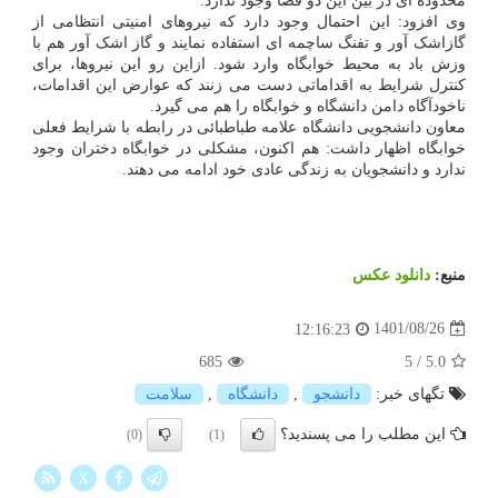
محدوده ای در بین این دو فضا وجود ندارد.
وی افزود: این احتمال وجود دارد که نیروهای امنیتی انتظامی از
گازاشک آور و تفنگ ساچمه ای استفاده نمایند و گاز اشک آور هم با
وزش باد به محیط خوابگاه وارد شود. ازاین رو این نیروها، برای
کنترل شرایط به اقداماتی دست می زنند که عوارض این اقدامات،
ناخودآگاه دامن دانشگاه و خوابگاه را هم می گیرد.
معاون دانشجویی دانشگاه علامه طباطبائی در رابطه با شرایط فعلی
خوابگاه اظهار داشت: هم اکنون، مشکلی در خوابگاه دختران وجود
ندارد و دانشجویان به زندگی عادی خود ادامه می دهند.
منبع:
دانلود عكس
1401/08/26
12:16:23
685
5
/
5.0
تگهای خبر:
دانشجو
,
دانشگاه
,
سلامت
این مطلب را می پسندید؟
(0)
(1)
X