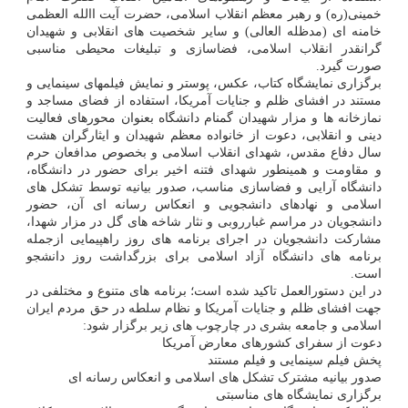
خمینی(ره) و رهبر معظم انقلاب اسلامی، حضرت آیت االله العظمی
خامنه ای (مدظله العالی) و سایر شخصیت های انقلابی و شهیدان
گرانقدر انقلاب اسلامی، فضاسازی و تبلیغات محیطی مناسبی
صورت گیرد.
برگزاری نمایشگاه کتاب، عکس، پوستر و نمایش فیلمهای سینمایی و
مستند در افشای ظلم و جنایات آمریکا، استفاده از فضای مساجد و
نمازخانه ها و مزار شهیدان گمنام دانشگاه بعنوان محورهای فعالیت
دینی و انقلابی، دعوت از خانواده معظم شهیدان و ایثارگران هشت
سال دفاع مقدس، شهدای انقلاب اسلامی و بخصوص مدافعان حرم
و مقاومت و همینطور شهدای فتنه اخیر برای حضور در دانشگاه،
دانشگاه آرایی و فضاسازی مناسب، صدور بیانیه توسط تشکل های
اسلامی و نهادهای دانشجویی و انعکاس رسانه ای آن، حضور
دانشجویان در مراسم غبارروبی و نثار شاخه های گل در مزار شهدا،
مشارکت دانشجویان در اجرای برنامه های روز راهپیمایی ازجمله
برنامه های دانشگاه آزاد اسلامی برای بزرگداشت روز دانشجو
است.
در این دستورالعمل تاکید شده است؛ برنامه های متنوع و مختلفی در
جهت افشای ظلم و جنایات آمریکا و نظام سلطه در حق مردم ایران
اسلامی و جامعه بشری در چارچوب های زیر برگزار شود:
دعوت از سفرای کشورهای معارض آمریکا
پخش فیلم سینمایی و فیلم مستند
صدور بیانیه مشترک تشکل های اسلامی و انعکاس رسانه ای
برگزاری نمایشگاه های مناسبتی