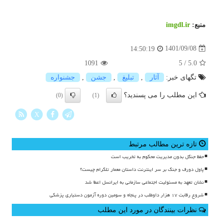
منبع:
imgdl.ir
1401/09/08
14:50:19
1091
5
/
5.0
تگهای خبر:
آثار
,
تبلیغ
,
جشن
,
جشنواره
این مطلب را می پسندید؟
(0)
(1)
X
تازه ترین مطالب مرتبط
حفظ جنگل بدون مدیریت محکوم به تخریب است
پاول دورف و جنگ بر سر اینترنت داستان معمار تلگرام چیست؟
نشان تعهد به مسئولیت اجتماعی سازمانی به ایرانسل اعطا شد
شروع رقابت ۱۷ هزار داوطلب در پنجاه و سومین دوره آزمون دستیاری پزشکی
نظرات بینندگان در مورد این مطلب