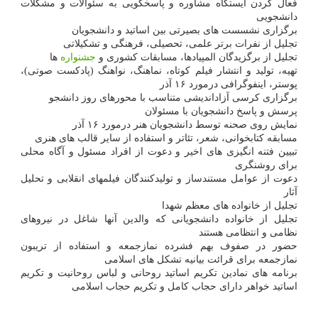
فعال کردن ایستگاه مشاوره و پاسخگویی به سئوالات و مشکلات
دانشجویی
برگزاری نشسست های بصیرتی بین اساتید و دانشجویان
تجلیل از نفرات برتر علمی، تحصیلی، فرهنگی و تشکیلاتی
تجلیل از برگزیدگان المپیادها، مسابقات کشوری و
جشنواره
ها
تهیه، تولید و انتشار فیلم کوتاه، نماهنگ، نواهنگ (پادکست صوتی)،
پوستر، اینفوگرافی درمورد ۱۶ آذر
برگزاری کرسی آزاداندیشی متناسب با محورهای روز دانشجو
پرسش و پاسخ دانشجویان با مسئولان
نمایش روی صحنه توسط دانشجویان هنر درمورد ۱۶ آذر
مسابقه کتابخوانی، شعر، تئاتر و استفاده از سایر قالب های هنری
تبیین فتنه انگیزی های اخیر و دعوت از افراد مسئول و آگاه محلی
برای روشنگری
دعوت از عوامل مستندساز و تولیدکنندگان فیلمهای انقلابی و تحلیل
آثار
تجلیل از خانواده های معظم شهدا
تجلیل از خانواده دانشجویانی که والدین آنها شاغل در نیروهای
نظامی و انتظامی هستند
حضور در صفوف بهم فشرده نمازجمعه و استفاده از تریبون
نمازجمعه برای قرائت بیانیه تشکل های اسلامی
برنامه های نمادین تکریم اساتید روحانی و لباس روحانیت و تکریم
اساتید خواهر دارای حجاب کامل و تکریم حجاب اسلامی