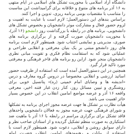
دانشگاه آزاد اسلامی با محوریت تشکل های اسلامی در ایام منتهی
به ۱۶ آذر برنامه های متنوع و خلاقانه برای گرامیداشت این مناسبت
را متناسب با مقتضیات بومی برنامه ریزی، تدوین و اجرا کنند.
براساس بندهای این دستورالعمل؛ لازم است با عنایت به اهمیت و
لزوم حضور فعال و مشارکت موثر دانشجویان و بخصوص تشکل های
دانشجویی، برنامه های در رابطه با بزرگداشت روز
دانشجو
(۱۶ آذر)،
با محوریت دانشجویان صورت گرفته و از برگزاری برنامه های
صوری، مدیریتی و نمایشی اجتناب شود. همینطور لازم است برنامه
های روز دانشجو مبتنی بر یک بنیان معرفتی و انقلابی طراحی و
عملیاتی شود که به استقامت نظام فکری و تقویت مبانی نظری
دانشجویان منجر شود. ازاین رو برنامه های فاخر فرهنگی و معرفتی
مورد تاکید قرار گیرد.
همچنین در این دستورالعمل آمده است که استفاده از ظرفیت حضور
اساتید ارزشی و انقلابی مخصوصاً در دروس گروه معارف و درس
«اندیشه ها و وصایای امام خمینی (ره)» پتانسیل خوبی برای
روشنگری و تبیین مسائل روز، کنار زدن غبار فتنه اخیر، معرفی
واقعه ۱۶ آذر و عرضه مواضع امامین انقلاب در این خصوص بسیار
حائز اهمیت می باشد.
هیأت نظارت بر تشکل ها جهت عرضه مجوز اجرای برنامه به تشکلها
و شورای فرهنگی جهت عرضه مجوز به فعالان دانشجویی واحدهای
فاقد تشکل برای برگزاری مراسم در رابطه با ۱۶ آذر با ماهیت ضد
استکباری به صورت منظم تشکیل گردیده و از استادان صاحب نظر و
دارای سوابق روشن و انقلابی، دعوت شود. همینطور لازم است با
استفاده از بیانات و رهنمودهای امامین انقلاب حضرت امام