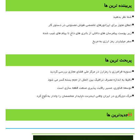
پربیننده ترین ها
شما نظر بدهید
اعطای مجوز برای اپراتورهای تخصصی هوش مصنوعی در دستور کار
زیر پوست پیامرسان های داخلی از باتری های داغ تا پیام های غیب شده
سفر میلیاردر رمز ارزی به مریخ
پربحث ترین ها
تسویه فرامرزی با رمزارز در مرکز ملی فضای مجازی بررسی گردید
دقیقا به اندازه مصرف ترافیک بین الملل از حجم بسته کسر می شود
توسعه فناوری، مسیر رقابت پذیری صنعت قطعه سازی است
مرگ دورکاری در ایران وقتی اینترنت ناپایدار متخصصان را وادار به کوچ کرد
جدیدترین ها