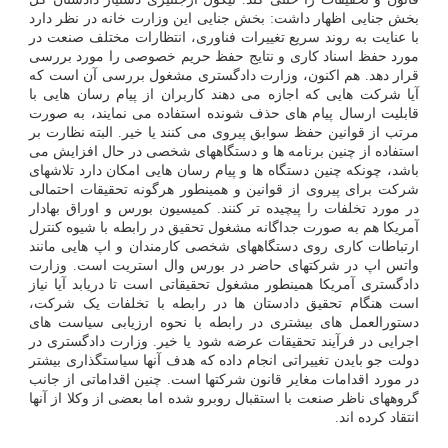
بخش جنایی اظهار داشت: بخش جنایی این وزارت خانه در نظر دارد
با عنایت به روند سریع تغییرات فناوری، انتظارات مختلف صنعت در
مورد حفظ اسناد کاری و نتایج حفظ حریم خصوصی را مورد بررسی
قرار دهد. هم اکنون، وزارت دادگستری مشغول بررسی آن است که
آیا شرکت هایی که اجازه می دهند کاربران از پیام رسان هایی با
قابلیت ارسال پیام های حذف شونده استفاده می نمایند، به صورت
مرتب از قوانین حفظ سوابق پیروی می کنند یا خیر. البته نظارت بر
استفاده از چنین برنامه ها و دستگاههای شخصی در حال افزایش می
باشد، چونکه چنین دستگاه ها و پیام رسان هایی امکان دارد تلاشهای
شرکت برای پیروی از قوانین و همینطور هرگونه تحقیقات احتمالی
در مورد تخلفات را پیچیده تر کنند. کمیسیون بورس و اوراق بهادار
آمریکا هم به صورت جداگانه مشغول تحقیق در رابطه با شیوه کنترل
ارتباطات کاری روی دستگاههای شخصی کارمندان و اپ هایی مانند
واتس اپ در شرکتهای حاضر در بورس وال استریت است. وزارت
دادگستری آمریکا همینطور مشغول تحقیقاتی است تا دریابد آیا نیاز
است هنگام تحقیق دادستان ها در رابطه با تخلفات یک شرکت،
دستورالعمل های بیشتری در رابطه با نحوه ارزیابی سیاست های
اجرایی در فرآیند تحقیقات عرضه شود یا خیر. وزارت دادگستری در
دولت جو بایدن تغییراتی انجام داده که هدف آنها سیاستگذاری بیشتر
در مورد اقدامات مغایر قانون شرکتها است. چنین اقداماتی از جانب
گروههای ناظر صنعت با استقبال روبرو شده اما بعضی از وکلا از آنها
انتقاد کرده اند.