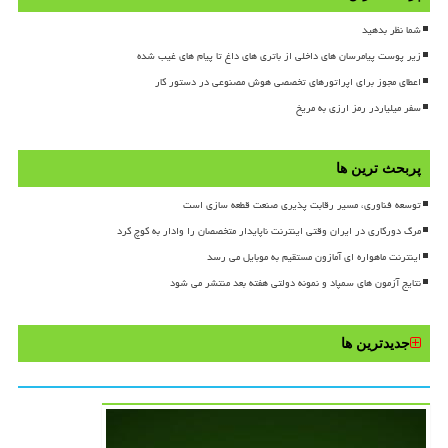
شما نظر بدهید
زیر پوست پیامرسان های داخلی از باتری های داغ تا پیام های غیب شده
اعطای مجوز برای اپراتورهای تخصصی هوش مصنوعی در دستور کار
سفر میلیاردر رمز ارزی به مریخ
پربحث ترین ها
توسعه فناوری، مسیر رقابت پذیری صنعت قطعه سازی است
مرگ دورکاری در ایران وقتی اینترنت ناپایدار متخصصان را وادار به کوچ کرد
اینترنت ماهواره ای آمازون مستقیم به موبایل می رسد
نتایج آزمون های سمپاد و نمونه دولتی هفته بعد منتشر می شود
جدیدترین ها