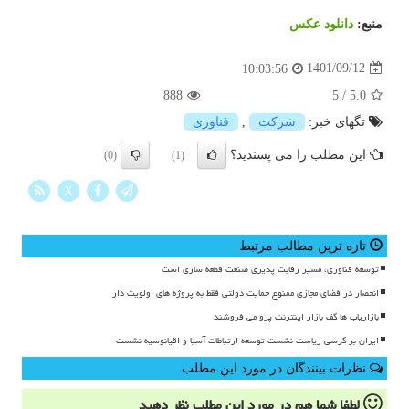
منبع:
دانلود عكس
1401/09/12
10:03:56
888
5
/
5.0
تگهای خبر:
شركت
,
فناوری
این مطلب را می پسندید؟
(0)
(1)
X
تازه ترین مطالب مرتبط
توسعه فناوری، مسیر رقابت پذیری صنعت قطعه سازی است
انحصار در فضای مجازی ممنوع حمایت دولتی فقط به پروژه های اولویت دار
بازاریاب ها کف بازار اینترنت پرو می فروشند
ایران بر کرسی ریاست نشست توسعه ارتباطات آسیا و اقیانوسیه نشست
نظرات بینندگان در مورد این مطلب
لطفا شما هم
در مورد این مطلب
نظر دهید