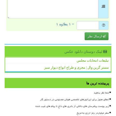
= ۱ بعلاوه ۱
ارسال نظر
لینک دوستان دانلود عكس
تبلیغات انتخابات مجلس
مستر گرین وال | مجری و طراح انواع دیوار سبز
پربیننده ترین ها
شما نظر بدهید
اعطای مجوز برای اپراتورهای تخصصی هوش مصنوعی در دستور کار
زیر پوست پیامرسان های داخلی از باتری های داغ تا پیام های غیب شده
سفر میلیاردر رمز ارزی به مریخ