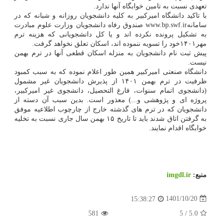
تعهدی نسبت به تامین خوابگاه آنها ندارد.
با تاکید دانشگاه امیرکبیر به کلیه دانشجویان روزانه و شبانه که در
سامانهwww.bp.swf.ir صندوق رفاه دانشجویان وزارت علوم مبادرت
به تشکیل پرونده نکرده اند و یا کل دانشجویانی که هزینه ترم
مهر۱۴۰۱خود را تسویه ننموده اند، اسکان تعلق نخواهد گرفت.
پیش ثبت نام دانشجویان به منزله اسکان قطعی آنها در ترم بهمن
نیست.
دانشگاه صنعتی امیرکبیر همین طور اعلام نموده که به سبب کمبود
ظرفیت در ترم بهمن ۱۴۰۱ از پذیرش دانشجویان غیر مشمول
(دانشجوی اتمام سنوات، فارغ التحصیل، دانشجوی غیر امیرکبیر،
پروژه ای و پژوهشی و...) معذور است. بدین سبب آن دسته از
دانشجویان که در ترم های گذشته خارج از چارچوب اطلاعیه موفق
به گرفتن اتاق شدند باید تا تاریخ ۱۵ بهمن سال جاری نسبت به تخلیه
خوابگاه اقدام نمایند.
منبع:
imgdl.ir
1401/10/20
15:38:27
581
5
/
5.0