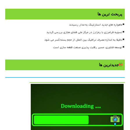
پربحث ترین ها
ماهواره های جدید استارلینک به مدار رسیدند
تسویه فرامرزی با رمزارز در مرکز ملی فضای مجازی بررسی گردید
دقیقا به اندازه مصرف ترافیک بین الملل از حجم بسته کسر می شود
توسعه فناوری، مسیر رقابت پذیری صنعت قطعه سازی است
جدیدترین ها