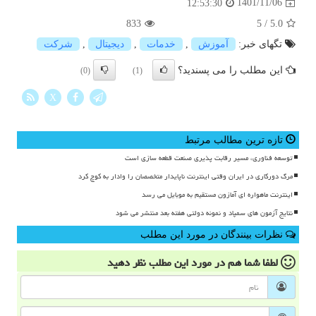
1401/11/06
12:53:30
833
5
/
5.0
تگهای خبر:
آموزش
,
خدمات
,
دیجیتال
,
شركت
این مطلب را می پسندید؟
(0)
(1)
X
تازه ترین مطالب مرتبط
توسعه فناوری، مسیر رقابت پذیری صنعت قطعه سازی است
مرگ دورکاری در ایران وقتی اینترنت ناپایدار متخصصان را وادار به کوچ کرد
اینترنت ماهواره ای آمازون مستقیم به موبایل می رسد
نتایج آزمون های سمپاد و نمونه دولتی هفته بعد منتشر می شود
نظرات بینندگان در مورد این مطلب
لطفا شما هم
در مورد این مطلب
نظر دهید