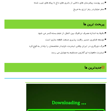
زیر پوست پیامرسان های داخلی از باتری های داغ تا پیام های غیب شده
سفر میلیاردر رمز ارزی به مریخ
پربحث ترین ها
دقیقا به اندازه مصرف ترافیک بین الملل از حجم بسته کسر می شود
توسعه فناوری، مسیر رقابت پذیری صنعت قطعه سازی است
مرگ دورکاری در ایران وقتی اینترنت ناپایدار متخصصان را وادار به کوچ کرد
اینترنت ماهواره ای آمازون مستقیم به موبایل می رسد
جدیدترین ها