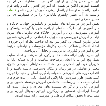
ایرانسل ضمن پشتیبانی از این کنفرانس، با مشارکت در آن، به
اهمیت آموزش آنلاین در نقشه راه آموزش کشور، تاکید و پلت فرم
جامع ارائه شده توسط ایرانسل، یعنی «آموزش آنلاین دانا» و
خدمات
وابسته به آن، نظیر «پلتفرم داناپلاس» را برای هموارسازی این
مسیر معرفی نمود.
نقش آموزش در میراث های ملموس و ناملموس جهانی، جایگاه و
هنر آموزش از نظرگاه حکمای ایرانی، شهر یادگیرنده یونسکو و
آموزش شهروندی، زنان و آموزش، جایگاه های سازمان های مردم
نهاد در آموزش غیررسمی و مسؤولیت اجتماعی در آموزش، همچون
سایر عناوین کلیدی این کنفرانس بود که صاحب نظران این حوزه در
امتداد انعکاس عملکرد کسب وکارها، مؤسسات و نهادهای مرتبط
حوزه آموزش و فناوری، به بررسی و تحلیل آن پرداختند.
ایرانسل، اولین ارائه دهنده 5G و رکورددار سرعت و تعداد سایت
نسل پنج ایران، با ایجاد زیرساخت مناسب و ارائه شبکه دانا به
کاربران خود، این امکان را می دهد تا به محتواهای آموزشی متنوع،
معتبر و تعاملی در هر زمان و مکان دسترسی داشته باشند و با
انتخاب دوره های آموزشی دلخواه، یادگیری آسان و مفید را تجربه
کنند. همین طور سرویس دانا پلاس ایرانسل، یکی از پلت فرم های
اصلی شبکه دانا، زیرساخت اختصاصی آموزش هوشمند کشور، برای
آموزش آنلاین و برگزاری نشست های مجازی و وبینار است که
توسط ایرانسل، نخستین و بزرگترین اپراتور دیجیتال ایران، برای
مساعدت با تحقق عدالت ارتباطی و آموزشی ارائه شده است.