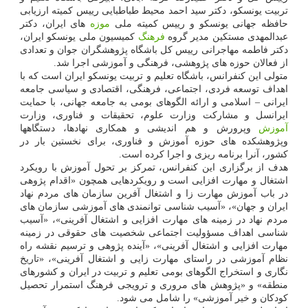
تربیت یونسکو، دکتر سید احمد محیط طباطبایی رییس کمیته ارزیابی
حافظه جهانی یونسکو و رییس کمیته ملی
موزه
های ایران، دکتر
عبدالمهدی مستکین مدیر گروه
فرهنگ
کمیسیون ملی یونسکو ایران،
دکتر فاطمه مهاجرانی رییس کل باشگاه پژوهشگران جوان و تعدادی
از فعالان حوزه های پژوهشی، فرهنگی و آموزشی اجرا شد.
متولی این کنفرانس، باشگاه تعلیم و تربیت یونسکو ایران است که با
اهداف توسعه فردی، اجتماعی، فرهنگی، اقتصادی و سیاسی جامعه
ایرانی – اسلامی و ارائه الگوهای بومی به جامعه جهانی، با حمایت
ایرانسل و مشارکت وزارت علوم، تحقیقات و فناوری، وزارت
آموزش
وپرورش و هم اندیشی و همکاری نهادها، دستگاهها
وپژوهشکده های حوزه آموزش و فناوری، برای نخستین بار در
کشور، آنرا برنامه ریزی و اجرا کرده است.
هدف از برگزاری این کنفرانس، تمرکز بر تحول آموزش با رویکرد
اشتغال و مهارت افزایی است و رویکردهایی همچون «اقدام پژوهی
در باب آموزش مهارت زا و اشتغال آفرین سازمان های مردم نهاد
ایران و جهان»، «آسیب شناسی توانمندی های آموزشی سازمان های
مردم نهاد در زمینه های مهارت افزایی و اشتغال آفرینی»، «آسیب
شناسی اهداف مسؤولیت اجتماعی شخصیت های حقوقی در زمینه
مهارت افزایی و اشتغال آفرینی»، «آینده پژوهی و ترسیم نقشه راه
نظام آموزشی در راستای مهارت زایی و اشتغال آفرینی»، «تاریخ
نگاری و استخراج الگوهای بومی تعلیم و تربیت در ایران و کشورهای
منطقه» و «پژوهش های مروری و ترویجی فرهنگ استمرار تحصیل
کودکان و خیر آموزشی» را شامل می شود.