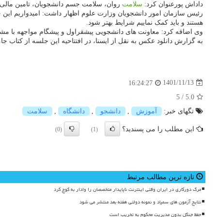
داداش پورعنوان کرد:
سلامت
روان، سلامت جسم دانشجویان، تامین مالی بر
رئیس سازمان امور دانشجویان وزارت علوم اظهار داشت: امیدواریم این جلس
هستند و باید کمک نماییم شرایط بهتر شود.
وی اضافه کرد: معاونت های دانشجویی پیشقراول و پیشگام مواجهه با مشک
به گزارش دانلود عکس به نقل از ایسنا، در افتتاحیه این جلسه از کتاب ج
1401/11/13
16:24:27
5
/
5.0
تگهای خبر:
آموزش
,
دانشجو
,
دانشگاه
,
سلامت
این مطلب را می پسندید؟
(0)
(1)
تازه ترین مطالب مرتبط
مرگ دورکاری در ایران وقتی اینترنت ناپایدار متخصصان را وادار به کوچ کرد
نتایج آزمون های سمپاد و نمونه دولتی هفته بعد منتشر می شود
حفظ جنگل بدون مدیریت محکوم به تخریب است