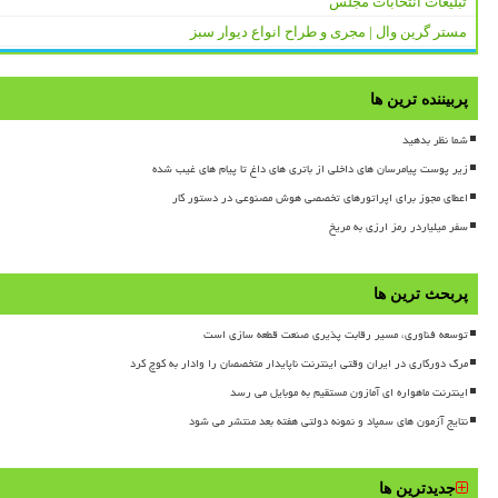
تبلیغات انتخابات مجلس
مستر گرین وال | مجری و طراح انواع دیوار سبز
پربیننده ترین ها
شما نظر بدهید
زیر پوست پیامرسان های داخلی از باتری های داغ تا پیام های غیب شده
اعطای مجوز برای اپراتورهای تخصصی هوش مصنوعی در دستور کار
سفر میلیاردر رمز ارزی به مریخ
پربحث ترین ها
توسعه فناوری، مسیر رقابت پذیری صنعت قطعه سازی است
مرگ دورکاری در ایران وقتی اینترنت ناپایدار متخصصان را وادار به کوچ کرد
اینترنت ماهواره ای آمازون مستقیم به موبایل می رسد
نتایج آزمون های سمپاد و نمونه دولتی هفته بعد منتشر می شود
جدیدترین ها